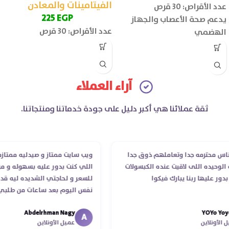
الفيتامينات والمعادن
عدد الأقراص: 30 قرص
225
EGP
يدعم صحة الأعصاب والجهاز
عدد الأقراص: 30 قرص
الهضمي
آراء العملاء
ثقة عملائنا هي أكبر دليل على جودة خدماتنا ومنتجاتنا.
 محترمه جدا وتعاملهم ذوق جدا
ويب سايت ممتاز و صيدليه ممتازه ..و
وحيده اللى لاقيت عنده الكبسولات
اللي كنت بدور عليه بسهوله و من غي
 عليها ربنا يبارك فيكوا
للسعر و لحاجتي الشديده ليه قدر ي
نفس اليوم بعد ساعات من طلبي و م
الدكتور ليا و للمندوب لحد ما استلم
Abdelrhman Nagy
YOYo 
انتهاء موعد عمله ..فضل يتابع معايا 
A
أونلاين
عميل الأونلاين
استلمت ..شكرا جزيلا ليكم