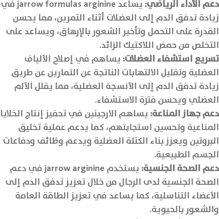
دعم الأداء الرياضي
:
يساعد jarrow formulas arginine في
زيادة تدفق الدم إلى العضلات أثناء التمرين، مما يحسن
القدرة على التحمل وتأخير الشعور بالإرهاق، ويساعد على
التخلص من حمض اللاكتيك الزائد.
تسريع استشفاء العضلات
:
يساهم في إصلاح الألياف
العضلية وتقليل الالتهابات الناتجة عن التمارين عن طريق
زيادة تدفق الدم إلى الأنسجة العضلية، مما يقلل الألم
العضلي ويحسن فترة الاستشفاء.
دعم جهاز المناعة
:
يساهم الارجينين في تحفيز إنتاج الخلايا
المناعية وتحسين استجابتهم، كما يدعم عملية تخليق
البروتين ويعزز بناء الكتلة العضلية ويدعم وظائف ودفاعات
الجسم الطبيعية.
دعم الصحة الجنسية
:
يستخدم jarrow arginine في دعم
الصحة الجنسية لدى الرجال من خلال تعزيز تدفق الدم إلى
الأعضاء التناسلية، كما يساعد في تعزيز الطاقة العامة
والشعور بالحيوية.