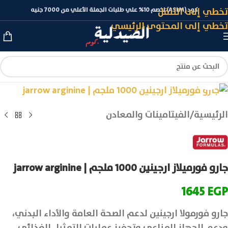
تخطي إلى التنقل
كود (ASLM) لخصم 10% علي طلبات الجملة الأعلي من 7000 جنيه
تخطي إلى المحتوى الرئيسي
انقر للتكبير
الرئيسية
/
الفيتامينات والمعادن
جارو فورميلاز ارجينين 1000 ملجم | jarrow arginine
1645
EGP
جارو فورمولا ارجينين لدعم الصحة العامة والأداء البدني،
ودعم الجهاز المناعي وتحفيز عمليات التمثيل الغذائي.