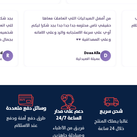
لطلب
من أفضل الصيدليات اللي اتعاملت معاها
بجد 
استلام
حقيقي ناس محترمه جدا جدا جدا بجد شكرا ليكم
للي 
أوي علي سرعة الاستجابه والرد وعلي الامانه
شخصي
وعلي المصداقية ♥️♥️‏
بجما
في ت
Doaa Alla
اسكند
R
D
عميلة الصيدلية
وسائل دفع متعددة
شحن سريع
دعم على مدار
الساعة 24/7
طرق دفع آمنة ودفع
غالبا يصلك المنتج
عند الاستلام
فريق من الأطباء
خلال 24 ساعة
وصيادلة جاهزين