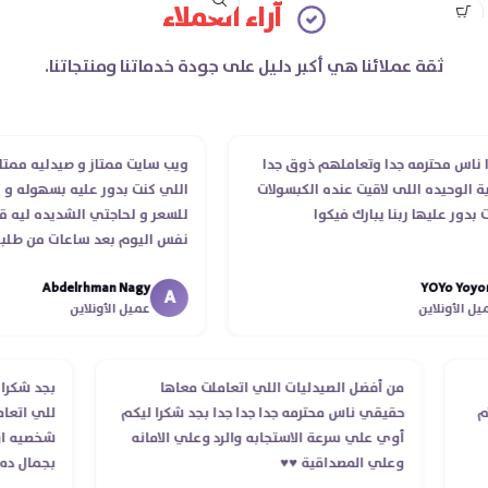
آراء العملاء
ثقة عملائنا هي أكبر دليل على جودة خدماتنا ومنتجاتنا.
 محترمه جدا وتعاملهم ذوق جدا
ويب سايت ممتاز و صيدليه ممتازه ..و
وحيده اللى لاقيت عنده الكبسولات
اللي كنت بدور عليه بسهوله و من غي
 عليها ربنا يبارك فيكوا
للسعر و لحاجتي الشديده ليه قدر ي
نفس اليوم بعد ساعات من طلبي و م
الدكتور ليا و للمندوب لحد ما استلم
Abdelrhman Nagy
YOYo 
انتهاء موعد عمله ..فضل يتابع معايا 
A
أونلاين
عميل الأونلاين
استلمت ..شكرا جزيلا ليكم
لطلب
من أفضل الصيدليات اللي اتعاملت معاها
بجد 
استلام
حقيقي ناس محترمه جدا جدا جدا بجد شكرا ليكم
للي 
أوي علي سرعة الاستجابه والرد وعلي الامانه
شخصي
وعلي المصداقية ♥️♥️‏
بجما