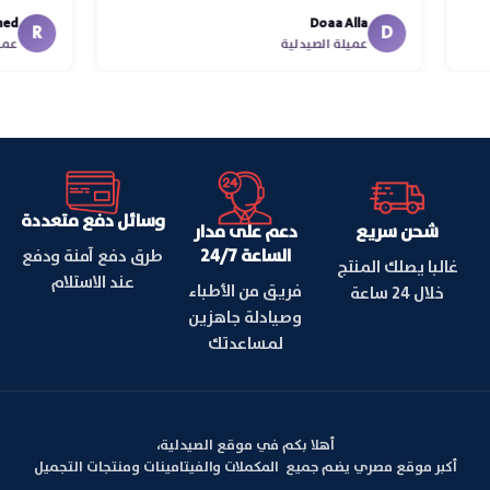
في ت
Doaa Alla
اسكند
R
D
عميلة الصيدلية
وسائل دفع متعددة
شحن سريع
دعم على مدار
الساعة 24/7
طرق دفع آمنة ودفع
غالبا يصلك المنتج
عند الاستلام
فريق من الأطباء
خلال 24 ساعة
وصيادلة جاهزين
لمساعدتك
أهلا بكم في موقع الصيدلية،
أكبر موقع مصري يضم جميع المكملات والفيتامينات ومنتجات التجميل