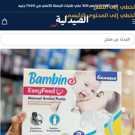
تخطي إلى التنقل
كود (ASLM) لخصم 10% علي طلبات الجملة الأعلي من 7000 جنيه
تخطي إلى المحتوى الرئيسي