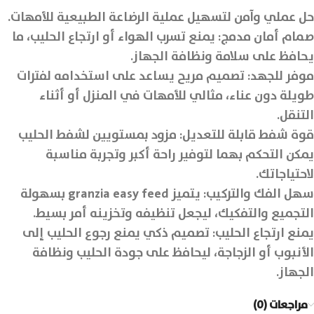
حل عملي وآمن لتسهيل عملية الرضاعة الطبيعية للأمهات.
صمام أمان مدمج: يمنع تسرب الهواء أو ارتجاع الحليب، ما
يحافظ على سلامة ونظافة الجهاز.
موفر للجهد: تصميم مريح يساعد على استخدامه لفترات
طويلة دون عناء، مثالي للأمهات في المنزل أو أثناء
التنقل.
قوة شفط قابلة للتعديل: مزود بمستويين لشفط الحليب
يمكن التحكم بهما لتوفير راحة أكبر وتجربة مناسبة
لاحتياجاتك.
سهل الفك والتركيب: يتميز granzia easy feed بسهولة
التجميع والتفكيك، ليجعل تنظيفه وتخزينه أمر بسيط.
يمنع ارتجاع الحليب: تصميم ذكي يمنع رجوع الحليب إلى
الأنبوب أو الزجاجة، ليحافظ على جودة الحليب ونظافة
الجهاز.
مراجعات (0)