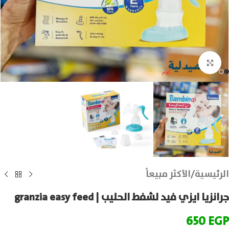
انقر للتكبير
الرئيسية
/
الأكثر مبيعاً
جرانزيا ايزي فيد لشفط الحليب | granzia easy feed
650
EGP