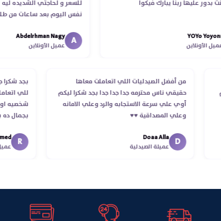
عليها ربنا يبارك فيكوا
للسعر و لحاجتي الشديده ليه قدر يو
نفس اليوم بعد ساعات من طلبي و م
الدكتور ليا و للمندوب لحد ما استلمت
Abdelrhman Nagy
YOYo
انتهاء موعد عمله ..فضل يتابع معايا ل
A
ونلاين
عميل الأونلاين
استلمت ..شكرا جزيلا ليكم
الطلب
من أفضل الصيدليات اللي اتعاملت معاها
بجد 
 استلام
حقيقي ناس محترمه جدا جدا جدا بجد شكرا ليكم
للي
أوي علي سرعة الاستجابه والرد وعلي الامانه
شخص
وعلي المصداقية ♥️♥️‏
بجم
في 
Doaa Alla
اسكن
R
D
عميلة الصيدلية