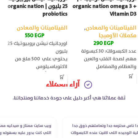
organic nation omega 3 +
25 بليون | organic nation
probiotics
Vitamin D3
الفيتامينات والمعادن
,
الفيتامينات والمعادن
مكملات الأوميجا
EGP
550
290
EGP
اورجانيك نيشن بروبيوتيك 25
عدد الكبسولات: 30 كبسولة
بليون
مهم لصحة القلب والعين
يحتوي علي 500 ملغ من
والعظام والمفاصل
لاكتوباسيلوس
الإينولين (ألياف البريبايوتك):
100 ملغ
آراء العملاء
عدد الأقراص: 30 قرص
ثقة عملائنا هي أكبر دليل على جودة خدماتنا ومنتجاتنا.
محترمه جدا وتعاملهم ذوق جدا
ويب سايت ممتاز و صيدليه ممتازه ..وف
حيده اللى لاقيت عنده الكبسولات
اللي كنت بدور عليه بسهوله و من غير