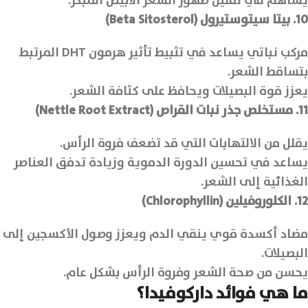
يساهم في تقليل ظهور الشعر الأبيض المبكر.
10. بيتا سيتوستيرول (Beta Sitosterol)
مركب نباتي يساعد في تثبيط تأثير هرمون DHT المرتبط
بتساقط الشعر.
يعزز قوة البصيلات ويحافظ على كثافة الشعر.
11. مستخلص جذر نبات القراص (Nettle Root Extract)
يقلل من الالتهابات التي قد تضعف فروة الرأس.
يساعد في تحسين الدورة الدموية وزيادة تدفق العناصر
الغذائية إلى الشعر.
12. الكلوروفيلين (Chlorophyllin)
مضاد أكسدة قوي ينقي الدم ويعزز وصول الأكسجين إلى
البصيلات.
يحسن من صحة الشعر وفروة الرأس بشكل عام.
ما هي فوائد داركوفيدا؟