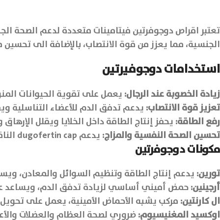
تعتبر اقراص دوجوفرتين فيتامينات متعددة لدعم الصحة الجن
الجنسية، مما يعزز من قوة الانتصاب، بالإضافة الى تحسي
استخدامات دوجوفيرتين
زيادة الخصوبة عند الرجال:
يعمل على تقوية الحيوانات المن
تعزيز قوة الانتصاب:
يدعم تدفق الدم للأعضاء التناسلية وي
رفع الطاقة:
يحفز إنتاج الطاقة داخل الخلايا ويقلل الإرهاق و
تحسين الصحة النفسية والمزاج:
يدعم dugofertin cap الناقلات العصبية ويخفف التوتر، ويساعد على تحسين المزاج العام.
مكونات دوجوفرتين
تورين:
يدعم إنتاج الطاقة وتنظيم السوائل والمعادن، ويس
أرجينين:
حمض أميني أساسي لزيادة تدفق الدم، ويساعد على
ال كارنتين:
مركب يشبه الأحماض الأمينية، يعمل على تحويل ا
اوكسيد المغنيسيوم:
ضروري لصحة العظام والعضلات والأعص