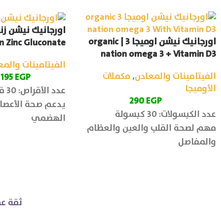
اورجانيك نيشن زن
اورجانيك نيشن اوميجا 3 | organic
n Zinc Gluconate
nation omega 3 + Vitamin D3
الفيتامينات والمع
الفيتامينات والمعادن
,
مكملات
195
EGP
الأوميجا
عدد الأقراص: 30 قرص
290
EGP
يدعم صحة الأعصا
عدد الكبسولات: 30 كبسولة
الهضمي
مهم لصحة القلب والعين والعظام
والمفاصل
ثقة عم