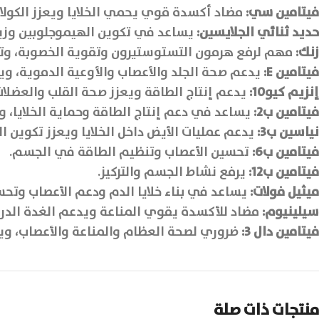
فيتامين سي:
مضاد أكسدة قوي يحمي الخلايا ويعزز الكولاج
حديد ثنائي الجلايسين:
يساعد في تكوين الهيموجلوبين وزيا
زنك:
مهم لرفع هرمون التستوستيرون وتقوية الخصوبة، وتحس
فيتامين
E
:
يدعم صحة الجلد والأعصاب والأوعية الدموية، وي
إنزيم كيو10:
يدعم إنتاج الطاقة ويعزز صحة القلب والعضلات
فيتامين ب2:
يساعد في دعم إنتاج الطاقة وحماية الخلايا، و
نياسين ب3:
يدعم عمليات الأيض داخل الخلايا ويعزز تكوين ا
فيتامين ب6:
تحسين الأعصاب وتنظيم الطاقة في الجسم.
فيتامين ب12:
يرفع نشاط الجسم والتركيز.
ميثيل فولات:
يساعد في بناء خلايا الدم ودعم الأعصاب وتحس
سيلينيوم:
مضاد للأكسدة يقوي المناعة ويدعم الغدة الدرق
فيتامين دال 3:
ضروري لصحة العظام والمناعة والأعصاب، و
منتجات ذات صلة