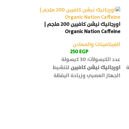
اورجانيك نيشن كافيين 200 ملجم |
erfect Co Q10
Organic Nation Caffeine
الفيتامينات والمعادن
الفيتامينات وا
P
250
EGP
عدد الكبسولات: 30 كبسولة
عدد الكبسولات: 30 كبسول
ة
اورجانيك نيشن كافيين
لتنشيط
اورجانيك نيشن ك
الجهاز العصبي وزيادة اليقظة
الصحة العامة،
والتركيز، وتعزيز القدرة على التحمل
تحسين الأداء ا
وأداء التمارين بكفاءة.
العضلي، بالإض
الأوعية الدموي
بأمراض القلب و