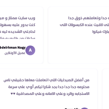
لهم ذوق جدا
ويب سايت ممتاز و صيدليه ممتازه ..
ه الكبسولات اللى
كنت بدور عليه بسهوله و من غير اس
لحاجتي الشديده ليه قدر يوصله ف
ساعات من طلبي و متابعه الدكتور لي
ما استلمت بالرغم من انتهاء موعد ع
Abdelrhman Nagy
A
معايا لحد ما استلمت ..شكرا جزيلا ل
عميل الأونلاين
 والرد
من أفضل الصيدليات اللي اتعاملت معاها 
وردر ده غير
محترمه جدا جدا جدا بجد شكرا ليكم أوي عل
الاستجابه والرد وعلي الامانه وعلي المصداقية