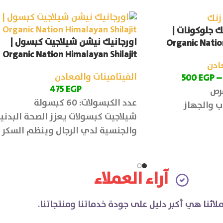
ك جلوكونات |
اورجانيك نيشن شيلاجيت كبسول |
Organic Natio
Organic Nation Himalayan Shilajit
ادن
الفيتامينات والمعادن
500
EGP
–
475
EGP
عدد الكبسولات: 60 كبسولة
ب والجهاز
شيلاجيت كبسولات يعزز الصحة البدني
والجنسية لدي الرجال وينظم السكر
بالدم
آراء العملاء
لائنا هي أكبر دليل على جودة خدماتنا ومنتجاتنا.