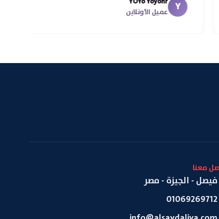
YOYo Yoyonr
Y
عميل الأونلاين
صل معنا
فيصل - الجيزة - مصر
01069269712
info@alsaydaliya.com