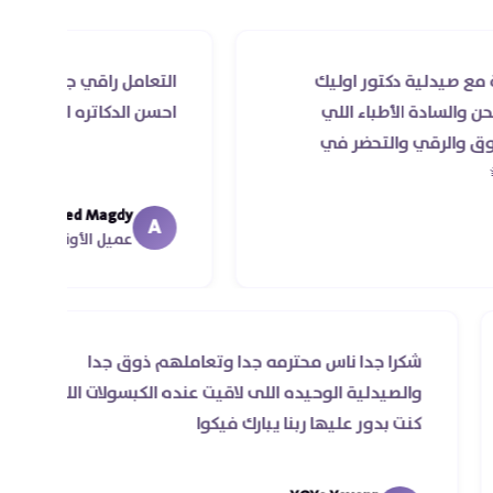
دكتور اوليك
التعامل راقي جدا و الخدمه محترمه و
أطباء اللي
احسن الدكاتره الي اتعاملت معاهم
التحضر في
Ahmed Magdy
A
عميل الأونلاين
للي
شكرا جدا ناس محترمه جدا وتعاملهم ذوق جدا
اول مرة
والصيدلية الوحيده اللى لاقيت عنده الكبسولات
سن
كنت بدور عليها ربنا يبارك فيكوا
في اقل