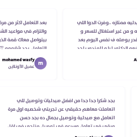
وفرت الدوا اللي
بعد التعامل اكثر من مرة مع صيدلية 
تغلال للسعر و
والتزام في مواعيد الشحن والسادة ال
 نفس اليوم بعد
بيتواصل معاك قمة الذوق والرقي و
ا و للمندوب لحد
التعامل. بجد شابووو 👏‏
مله ..فضل يتابع
mohamed wasfy
m
يكم
عميل الأونلاين
حقيقي ناس
بجد شكرا جدا جدا من افضل صيدليات وتوصيل 
ي سرعة
اتعاملت معاهم حقيقي عن تجربتي شخصيه 
 ♥️♥️‏
اتعامل مع صيدلية وتوصيل بجمال ده بجد ح
ورقي في تعامل وسرعه في توصيل منتجي 
من يومين من اسكندرية للقاهره ..