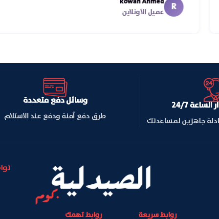
Rowan Ahmed
R
عميل الأونلاين
وسائل دفع متعددة
لساعة 24/7
طرق دفع آمنة ودفع عند الاستلام
ادلة جاهزين لمساعدتك
توا
روابط سريعة
روابط تهمك