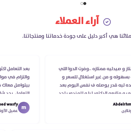
آراء العملاء
لائنا هي أكبر دليل على جودة خدماتنا ومنتجاتنا.
ممتازه ..وفرت الدوا اللي
بعد التعامل اكثر من مرة م
من غير استغلال للسعر و
والتزام في مواعيد الشحن و
 يوصله ف نفس اليوم بعد
بيتواصل معاك قمة الذوق 
لدكتور ليا و للمندوب لحد
التعامل. بجد شابووو 👏‏
هاء موعد عمله ..فضل يتابع
mohamed wasfy
m
ا جزيلا ليكم
عميل الأونلاين