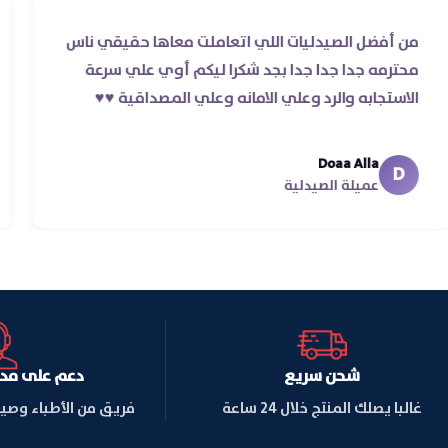
من أفضل الصيدليات اللي اتعاملت معاها حقيقي ناس
ر
محترمه جدا جدا جدا بجد شكرا ليكم أوي علي سرعة
الاستجابه والرد وعلي الامانه وعلي المصداقية ♥️♥️‏
Doaa Alla
D
عميلة الصيدلية
شحن سريع
دعم على مدار ا
غالبا يصلك المنتج خلال 24 ساعة
فريق من الأطباء وصي