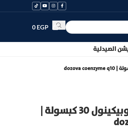
0
EGP
يشن الصيدلية
دوزوفا كو كيو 10 يوبيكينول 30 كبسولة |
do