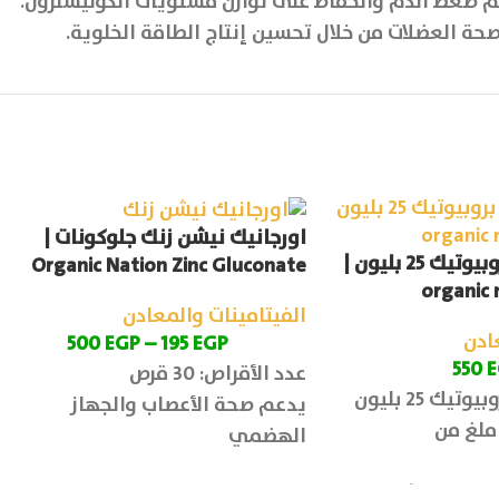
ة العضلات من خلال تحسين إنتاج الطاقة الخلوية.
اورجانيك نيشن زنك جلوكونات |
اورجانيك نيشن بروبيوتيك 25 بليون |
Organic Nation Zinc Gluconate
organic 
الفيتامينات والمعادن
ادن
500
EGP
–
195
EGP
550
E
عدد الأقراص: 30 قرص
ك 25 بليون
يدعم صحة الأعصاب والجهاز
حتوي علي 500 ملغ من
الهضمي
الإينولين (ألياف البريبايوتك): 100