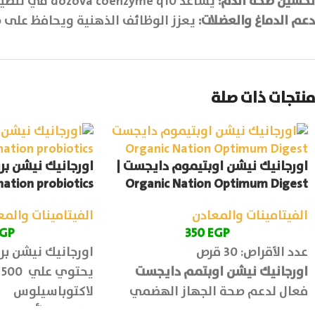
تحسين صحة الدم:
يساعد dozova coenzyme q10 في تنظيم ضغط الدم والحفاظ على توازن مستويات الكوليسترول.
دعم الدماغ والعضلات:
يعزز الوظائف الذهنية ويحافظ على صح
منتجات ذات صلة
اورجانيك نيشن اوبتيموم دايجست |
nation probiotics
Organic Nation Optimum Digest
الفيتامينات والمعادن
الفيتامينات والمع
GP
350
EGP
عدد الأقراص: 30 قرص
اورجانيك نيشن بروبيوتي
اورجانيك نيشن اوبتمم دايجست
ي
فعال لدعم صحة الجهاز الهضمي
لاكتوباسيلوس
وتحسين كفاءة الهضم ويقلل