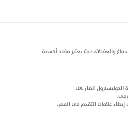
والدماغ والعضلات، حيث يعتبر مضاد أكسدة
ليسترول الضار LDL.
ومي.