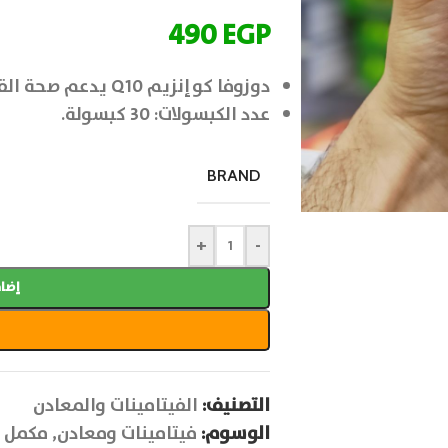
490
EGP
دوزوفا كوإنزيم Q10 يدعم صحة القلب والدماغ والعضلات.
عدد الكبسولات: 30 كبسولة.
BRAND
+
-
إضاف
التصنيف:
الفيتامينات والمعادن
الوسوم:
فيتامينات ومعادن
,
مكمل 