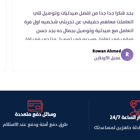
بجد شكرا جدا جدا من افضل صيدليات وتوصيل للي
اتعاملت معاهم حقيقي عن تجربتي شخصيه اول مرة
اتعامل مع صيدلية وتوصيل بجمال ده بجد حسن
ورقي في تعامل وسرعه في توصيل منتجي في اقل
من يومين من اسكندرية للقاهره ..
Rowan Ahmed
R
عميل الأونلاين
وسائل دفع متعددة
لساعة 24/7
طرق دفع آمنة ودفع عند الاستلام
ادلة جاهزين لمساعدتك