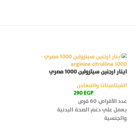
اينار ارجنين سيترولين 1000 مصري
شارنوزام للقو
harnozam cap
الفيتامينات والمعادن
EGP
290
الفيتامينات وا
P
عدد الأقراص: 60 قرص
عدد الكبسولات: 30 كبسولا
يعمل علي دعم الصحة البدنية
شارنوزام كبسو
والجنسية
القولون
ال ارجنين 750 ملجم + ال سيترولين
250 ملجم