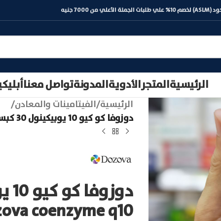
) لخصم 10% علي طلبات الجملة الأعلي من 7000 جنيه
الرئيسية
المتجر
الأدوية
المدونة
تواصل معنا
أبليك
الرئيسية
/
الفيتامينات والمعادن
/
دوزوفا كو كيو 10 يوبيكينول 30 كبسولة | dozova coenzyme q10
zova coenzyme q10