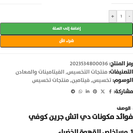
+
-
إضافة إلى السلة
شراء الآن
رمز المنتج:
2023534800036
التصنيفات:
منتجات التخسيس
,
الفيتامينات والمعادن
الوسوم:
تخسيس
,
فيتامين
,
منتجات تخسيس
مشاركة:
الوصف
فوائد مكونات دي اتش جرين كوفي
1. مستخلص القهوة الخضراء