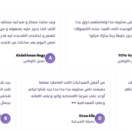
ترمه جدا وتعاملهم ذوق جدا
ويب سايت ممتاز و صيدليه ممتازه ..وفرت 
ه اللى لاقيت عنده الكبسولات
اللي كنت بدور عليه بسهوله و من غير ا
ها ربنا يبارك فيكوا
للسعر و لحاجتي الشديده ليه قدر يوصل
نفس اليوم بعد ساعات من طلبي و متاب
الدكتور ليا و للمندوب لحد ما استلمت با
Abdelrhman Nagy
YO
انتهاء موعد عمله ..فضل يتابع معايا لحد
A
اين
عميل الأونلاين
استلمت ..شكرا جزيلا ليكم
م الطلب
من أفضل الصيدليات اللي اتعاملت معاها
ب
كد استلام
حقيقي ناس محترمه جدا جدا جدا بجد شكرا ليكم
ل
أوي علي سرعة الاستجابه والرد وعلي الامانه
ش
وعلي المصداقية ♥️♥️‏
ب
ف
Doaa Alla
ا
D
عميلة الصيدلية