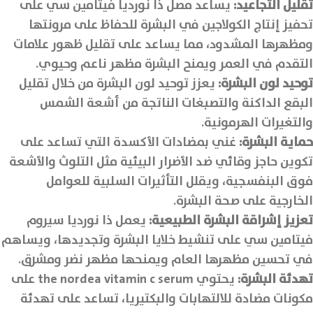
تقليل التجاعيد
:
يساعد مصل ذا نورديا فيتامين سي على
تحفيز إنتاج الكولاجين في البشرة للحفاظ على مرونتها
ومظهرها المشدود، مما يساعد على تقليل ظهور علامات
التقدم في العمر ويمنح البشرة مظهر ناعم وحيوي.
توحيد لون البشرة
:
يعزز توحيد لون البشرة من خلال تقليل
البقع الداكنة والتصبغات الناتجة من أشعة الشمس
والتغيرات الهرمونية.
حماية البشرة
:
غني بمضادات الأكسدة التي تساعد على
تكوين حاجز وقائي ضد الأضرار البيئية مثل التلوث والأشعة
فوق البنفسجية، ويقلل التأثيرات السلبية للعوامل
الخارجية على صحة البشرة.
تعزيز إشراقة البشرة الطبيعية
:
يعمل ذا نورديا سيروم
فيتامين سي على تنشيط خلايا البشرة وتجديدها، ويساهم
في تحسين مظهرها العام ويمنحها مظهر نضر ومشرق.
تهدئة البشرة
:
يحتوي the nordea vitamin c serum على
مكونات مضادة للالتهابات والبكتيريا، تساعد على تهدئة