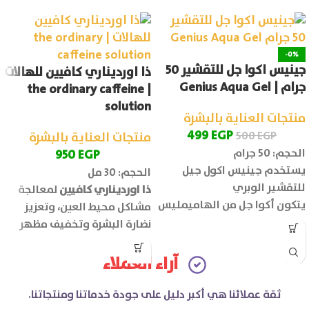
-0%
جينيس اكوا جل للتقشير 50
ذا اورديناري كافيين للهالات
جرام | Genius Aqua Gel
| the ordinary caffeine
solution
منتجات العناية بالبشرة
499
EGP
500
EGP
منتجات العناية بالبشرة
الحجم: 50 جرام
950
EGP
يستخدم جينيس اكول جيل
الحجم: 30 مل
للتقشير الوبري
ذا اورديناري كافيين
لمعالجة
يتكون أكوا جل من الهاميمليس
مشاكل محيط العين، وتعزيز
ومستخلص الشاي الأخضر
نضارة البشرة وتخفيف مظهر
وستريك اسيد ومستخلص
علامات الإجهاد.
الصبار والهيالورونيك.
آراء العملاء
ثقة عملائنا هي أكبر دليل على جودة خدماتنا ومنتجاتنا.