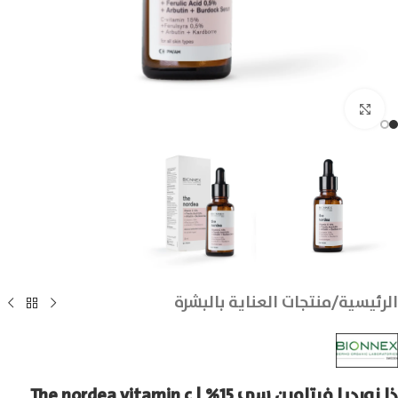
انقر للتكبير
الرئيسية
/
منتجات العناية بالبشرة
ذا نورديا فيتامين سي 15% | The nordea vitamin c