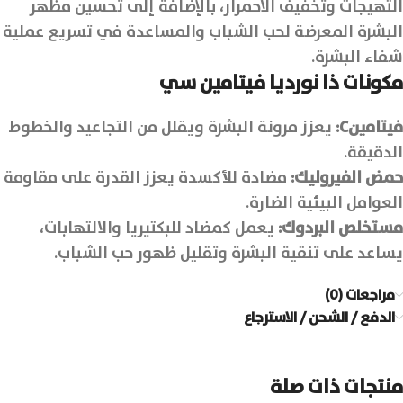
التهيجات وتخفيف الاحمرار، بالإضافة إلى تحسين مظهر
البشرة المعرضة لحب الشباب والمساعدة في تسريع عملية
شفاء البشرة.
مكونات
ذا نورديا
فيتامين سي
فيتامين
C
:
يعزز مرونة البشرة ويقلل من التجاعيد والخطوط
الدقيقة.
حمض الفيروليك
:
مضادة للأكسدة يعزز القدرة على مقاومة
العوامل البيئية الضارة.
مستخلص البردوك:
يعمل كمضاد للبكتيريا والالتهابات،
يساعد على تنقية البشرة وتقليل ظهور حب الشباب.
مراجعات (0)
الدفع / الشحن / الاسترجاع
منتجات ذات صلة