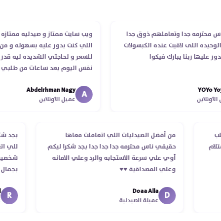
حترمه جدا وتعاملهم ذوق جدا
ويب سايت ممتاز و صيدليه ممتازه ..وفر
يده اللى لاقيت عنده الكبسولات
اللي كنت بدور عليه بسهوله و من غير 
ليها ربنا يبارك فيكوا
للسعر و لحاجتي الشديده ليه قدر يوص
نفس اليوم بعد ساعات من طلبي و مت
الدكتور ليا و للمندوب لحد ما استلمت 
Abdelrhman Nagy
YOY
انتهاء موعد عمله ..فضل يتابع معايا لح
A
نلاين
عميل الأونلاين
استلمت ..شكرا جزيلا ليكم
الطلب
من أفضل الصيدليات اللي اتعاملت معاها
بجد
د استلام
حقيقي ناس محترمه جدا جدا جدا بجد شكرا ليكم
للي
أوي علي سرعة الاستجابه والرد وعلي الامانه
شخص
وعلي المصداقية ♥️♥️‏
بجم
في
Doaa Alla
اسك
R
D
عميلة الصيدلية