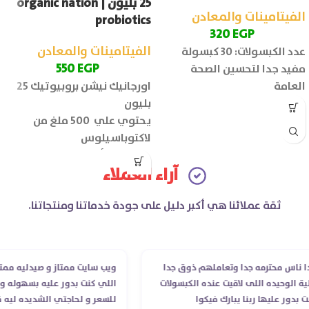
25 بليون | organic nation
الفيتامينات والمعادن
probiotics
320
EGP
الفيتامينات والمعادن
عدد الكبسولات: 30 كبسولة
550
EGP
مفيد جدا لتحسين الصحة
العامة
اورجانيك نيشن بروبيوتيك 25
بليون
يحتوي علي 500 ملغ من
لاكتوباسيلوس
الإينولين (ألياف البريبايوتك):
آراء العملاء
100 ملغ
عدد الأقراص: 30 قرص
ثقة عملائنا هي أكبر دليل على جودة خدماتنا ومنتجاتنا.
س محترمه جدا وتعاملهم ذوق جدا
ويب سايت ممتاز و صيدليه ممتازه ..
وحيده اللى لاقيت عنده الكبسولات
اللي كنت بدور عليه بسهوله و من غ
ر عليها ربنا يبارك فيكوا
للسعر و لحاجتي الشديده ليه قدر 