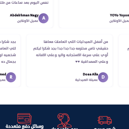
نفس اليوم بعد ساعات من طلبي و 
الدكتور ليا و للمندوب لحد ما استل
Abdelrhman Nagy
YOYo Y
انتهاء موعد عمله ..فضل يتابع معايا
A
أونلاين
عميل الأونلاين
استلمت ..شكرا جزيلا ليكم
طلب
من أفضل الصيدليات اللي اتعاملت معاها
بجد ش
ستلام
حقيقي ناس محترمه جدا جدا جدا بجد شكرا ليكم
للي ا
أوي علي سرعة الاستجابه والرد وعلي الامانه
شخصيه
وعلي المصداقية ♥️♥️‏
بجمال
في تو
Doaa Alla
اسكندر
R
D
عميلة الصيدلية
وسائل دفع متعددة