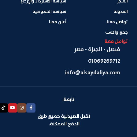
المتجر
سياسة الاسترداد والإرجاع
المدونة
سياسة الخصوصية
تواصل معنا
أعلن معنا
جمع واكسب
تواصل معنا
فيصل - الجيزة - مصر
01069269712
info@alsaydaliya.com
تابعنا:
تقبل الصيدلية جميع طرق
الدفع الممكنة.