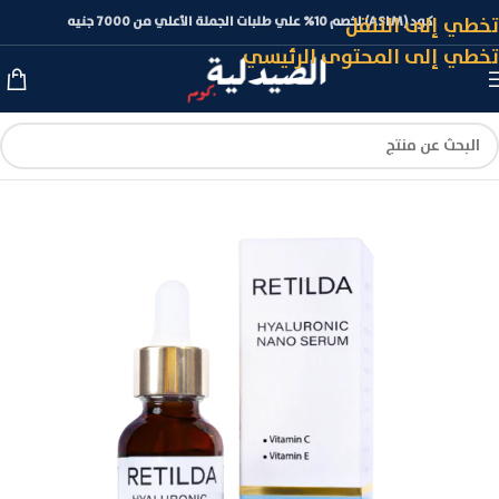
تخطي إلى التنقل
كود (ASLM) لخصم 10% علي طلبات الجملة الأعلي من 7000 جنيه
تخطي إلى المحتوى الرئيسي