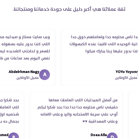
ثقة عملائنا هي أكبر دليل على جودة خدماتنا ومنتجاتنا.
ناس محترمه جدا وتعاملهم ذوق جدا
ويب سايت ممتاز و صيدليه ممتازه 
الوحيده اللى لاقيت عنده الكبسولات
اللي كنت بدور عليه بسهوله و من
دور عليها ربنا يبارك فيكوا
للسعر و لحاجتي الشديده ليه قدر
نفس اليوم بعد ساعات من طلبي 
الدكتور ليا و للمندوب لحد ما است
Abdelrhman Nagy
YOYo Yo
انتهاء موعد عمله ..فضل يتابع معا
A
الأونلاين
عميل الأونلاين
استلمت ..شكرا جزيلا ليكم
ب
من أفضل الصيدليات اللي اتعاملت معاها
بجد شكر
لام
حقيقي ناس محترمه جدا جدا جدا بجد شكرا ليكم
للي ات
أوي علي سرعة الاستجابه والرد وعلي الامانه
شخصيه ا
وعلي المصداقية ♥️♥️‏
بجمال 
في توص
d
Doaa Alla
اسكندري
R
D