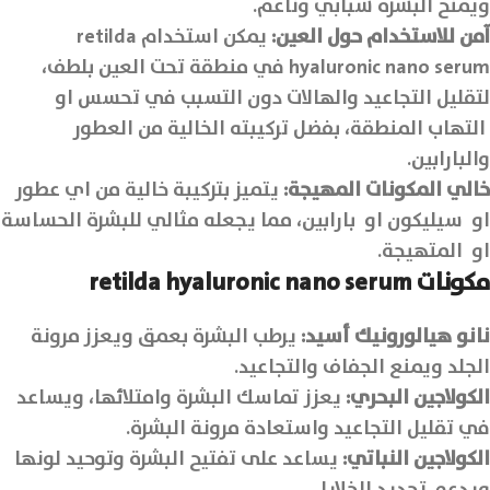
ويمنح البشرة شبابي وناعم.
آمن للاستخدام حول العين
:
يمكن استخدام retilda
hyaluronic nano serum في منطقة تحت العين بلطف،
لتقليل التجاعيد والهالات دون التسبب في تحسس او
التهاب المنطقة، بفضل تركيبته الخالية من العطور
والبارابين.
خالي المكونات المهيجة
:
يتميز بتركيبة خالية من اي عطور
او سيليكون او بارابين، مما يجعله مثالي للبشرة الحساسة
او المتهيجة.
مكونات retilda hyaluronic nano serum
نانو هيالورونيك أسيد
:
يرطب البشرة بعمق ويعزز مرونة
الجلد ويمنع الجفاف والتجاعيد.
الكولاجين البحري
:
يعزز تماسك البشرة وامتلائها، ويساعد
في تقليل التجاعيد واستعادة مرونة البشرة.
الكولاجين النباتي
:
يساعد على تفتيح البشرة وتوحيد لونها