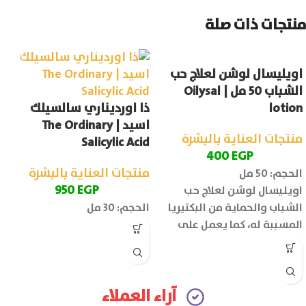
منتجات ذات صلة
اويليسال لوشن لعلاج حب
الشباب 50 مل | Oilysal
lotion
ذا اورديناري سالسيلك
اسيد | The Ordinary
منتجات العناية بالبشرة
Salicylic Acid
400
EGP
منتجات العناية بالبشرة
الحجم: 50 مل
950
EGP
اويليسال لوشن لعلاج حب
الشباب والحماية من البكتيريا
الحجم: 30 مل
المسببة له، كما يعمل على
تهدئة البشرة وتقليل الاحمرار
والتهيج بها.
آراء العملاء