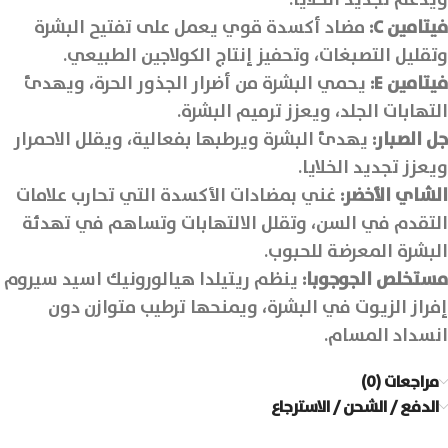
ويدعم تجديد الخلايا.
فيتامين
C
:
مضاد أكسدة قوي يعمل على تفتيح البشرة
وتقليل التصبغات، وتحفيز إنتاج الكولاجين الطبيعي.
فيتامين
E
:
يحمي البشرة من أضرار الجذور الحرة، ويهدئ
التهابات الجلد، ويعزز ترميم البشرة.
جل الصبار
:
يهدئ البشرة ويرطبها بفعالية، ويقلل الاحمرار
ويعزز تجديد الخلايا.
الشاي الأخضر
:
غني بمضادات الأكسدة التي تحارب علامات
التقدم في السن، وتقلل الالتهابات وتساهم في تهدئة
البشرة المعرضة للحبوب.
مستخلص الجوجوبا
:
ينظم ريتيلدا هيالورونيك اسيد سيروم
إفراز الزيوت في البشرة، ويمنحها ترطيب متوازن دون
انسداد المسام.
مراجعات (0)
الدفع / الشحن / الاسترجاع