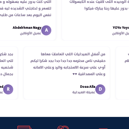
وحيده اللى لاقيت عنده الكبسولات
اللي كنت بدور عليه بسهوله و من غي
 عليها ربنا يبارك فيكوا
للسعر و لحاجتي الشديده ليه قدر ي
نفس اليوم بعد ساعات من طلبي و م
الدكتور ليا و للمندوب لحد ما استلم
Abdelrhman Nagy
YOYo 
انتهاء موعد عمله ..فضل يتابع معايا 
A
أونلاين
عميل الأونلاين
استلمت ..شكرا جزيلا ليكم
لطلب
من أفضل الصيدليات اللي اتعاملت معاها
بجد ش
استلام
حقيقي ناس محترمه جدا جدا جدا بجد شكرا ليكم
للي 
أوي علي سرعة الاستجابه والرد وعلي الامانه
شخصي
وعلي المصداقية ♥️♥️‏
بجما
في ت
Doaa Alla
اسكند
R
D
عميلة الصيدلية