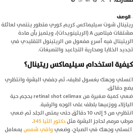
مشاركة:
الوصف
ريتينال شوت سيليماكس كريم كوري متطور ينتمي لعائلة
مشتقات فيتامين A (الريتينويدات)، ويتميز بأن مادة
الريتينال فيه أسرع مفعول من الريتينول التقليدي في
تجديد الخلايا ومحاربة التجاعيد والتصبغات.
كيفية استخدام سيليماكس ريتينال؟
اغسلي وجهك بغسول لطيف، ثم جففي البشرة وانتظري
بضع دقائق.
ضعي كمية صغيرة من retinal shot celimax بحجم حبة
البازلاء ووزعيها بلطف على الوجه والرقبة.
انتظري من 5 إلى 10 دقائق حتى يمتص الجلد ثم ضعي
مرطب مرمم لحاجز البشرة مثل
دكتور الثيا 345
.
اغسلي وجهك في الصباح، وضعي
واقي شمس
بمعامل