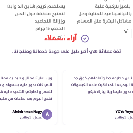
يتميز بتركيبة غنية
يستخدم كريم شاين اند وايت
بالنياسيناميد للعناية وحل
لتفتيح منطقة حول العين
مشاكل البشرة مثل المسام
وإزالة التجاعيد
الواسعة وحب الشباب والبقع
الحجم: 15 جرام
الداكنة.
آراء العملاء
ثقة عملائنا هي أكبر دليل على جودة خدماتنا ومنتجاتنا.
 محترمه جدا وتعاملهم ذوق جدا
ويب سايت ممتاز و صيدليه ممتازه ..و
وحيده اللى لاقيت عنده الكبسولات
اللي كنت بدور عليه بسهوله و من غي
 عليها ربنا يبارك فيكوا
للسعر و لحاجتي الشديده ليه قدر ي
نفس اليوم بعد ساعات من طلبي و م
الدكتور ليا و للمندوب لحد ما استلم
Abdelrhman Nagy
YOYo 
انتهاء موعد عمله ..فضل يتابع معايا 
A
أونلاين
عميل الأونلاين
استلمت ..شكرا جزيلا ليكم