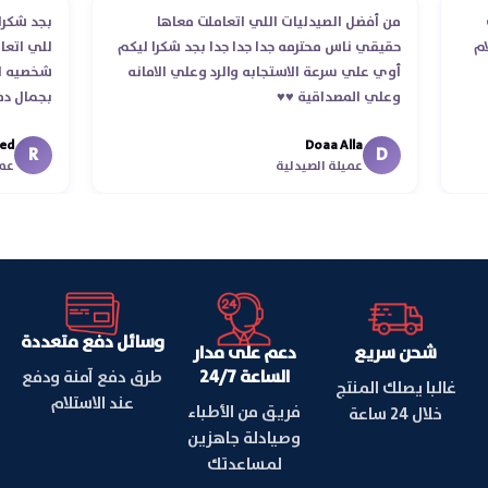
لطلب
من أفضل الصيدليات اللي اتعاملت معاها
بجد 
استلام
حقيقي ناس محترمه جدا جدا جدا بجد شكرا ليكم
للي 
أوي علي سرعة الاستجابه والرد وعلي الامانه
شخصي
وعلي المصداقية ♥️♥️‏
بجما
في ت
Doaa Alla
اسكند
R
D
عميلة الصيدلية
وسائل دفع متعددة
شحن سريع
دعم على مدار
الساعة 24/7
طرق دفع آمنة ودفع
غالبا يصلك المنتج
عند الاستلام
فريق من الأطباء
خلال 24 ساعة
وصيادلة جاهزين
لمساعدتك