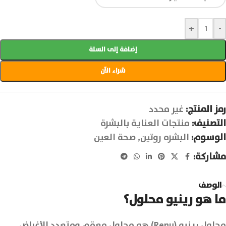
+
-
إضافة إلى السلة
شراء الآن
رمز المنتج:
غير محدد
التصنيف:
منتجات العناية بالبشرة
الوسوم:
البشره روتين
,
صحة العين
مشاركة:
الوصف
ما هو رينيو محلول؟
محلول رينيو (Renu) هو محلول معقم ومتعدد الأغراض