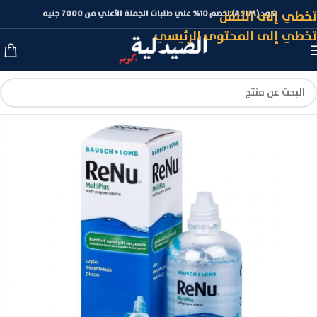
تخطي إلى التنقل
كود (ASLM) لخصم 10% علي طلبات الجملة الأعلي من 7000 جنيه
تخطي إلى المحتوى الرئيسي