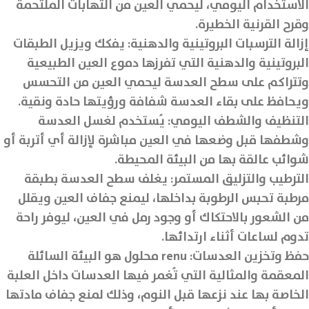
الاستخدام اليومي، ليحمي العين من التهابات الملتحمة
وقرح القرنية الخطيرة.
إزالة الترسبات البروتينية والدهنية: يفكك ويزيل الطبقات
البروتينية والدهنية التي تفرزها دموع العين الطبيعية
وتتراكم على سطح العدسة ليحمي العين من التحسس
ويحافظ على بقاء العدسة شفافة ورؤيتها حادة ونقية.
التنظيف والشطف اليومي: يُستخدم لغسل العدسة
وشطفها قبل وضعها في العين مباشرة لإزالة أي أتربة أو
شوائب عالقة بها من البيئة المحيطة.
الترطيب والتزليق المستمر: يغلف سطح العدسة بطبقة
مرطبة تحبس الرطوبة بداخلها، ليمنع جفاف العين ويقلل
من الشعور بالاحتكاك أو وجود رمل في العين، ليوفر راحة
تدوم لساعات أثناء ارتدائها.
حفظ وتخزين العدسات: renu محلول هو البيئة السائلة
المعقمة والمثالية التي تُغمر فيها العدسات داخل العلبة
الخاصة بها عند نزعها قبل النوم، وذلك لمنع جفاف مادتها