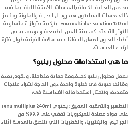
مخصص للعناية الكاملة بالعدسات اللاصقة اللينة، بما في
ذلك عدسات السيليكون هيدروجيل الطبية والملونة ويتميز
renu multiplus solution 120 ml بتركيبة متوازنة متساوية
التوتر التي تحاكي بيئة العين الطبيعية وموصى به من
أطباء العيون لضمان الحفاظ على سلامة القرنية طوال فترة
ارتداء العدسات.
ما هي استخدامات محلول رينيو؟
يعمل محلول رينيو كمنظومة حماية متكاملة، ويقوم بعدة
وظائف حيوية في خطوة واحدة دون الحاجة لشراء منتجات
متعددة، وتتمثل استخداماته الأساسية في:
التطهير والتعقيم العميق: يحتوي renu multiplus 240ml
على مواد مضادة للميكروبات تقضي على 99.9% من
الجراثيم، والبكتيريا، والفطريات التي تلتصق بالعدسة أثناء