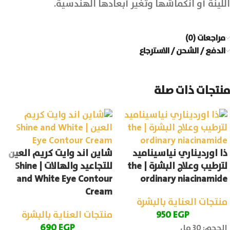
اللينة أو انكماشها وتغير أبعادها الهندسية.
مراجعات (0)
الدفع / الشحن / الاسترجاع
منتجات ذات صلة
ذا اورديناري نياسيناميد
شاين اند وايت كريم العين
لترطيب وعلاج البشرة | the
للتجاعيد والهالات | Shine
and White Eye Contour
ordinary niacinamide
Cream
منتجات العناية بالبشرة
EGP
950
منتجات العناية بالبشرة
690
EGP
الحجم: 30 مل