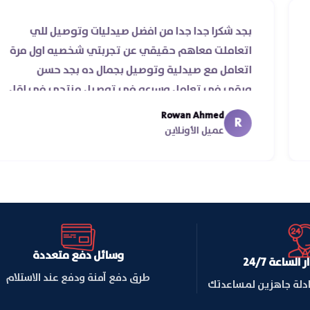
قيقي ناس
بجد شكرا جدا جدا من افضل صيدليات وتوصيل 
ي سرعة
اتعاملت معاهم حقيقي عن تجربتي شخصيه ا
♥️♥️‏
اتعامل مع صيدلية وتوصيل بجمال ده بجد حس
ورقي في تعامل وسرعه في توصيل منتجي 
من يومين من اسكندرية للقاهره ..
Rowan Ahmed
R
عميل الأونلاين
وسائل دفع متعددة
لساعة 24/7
طرق دفع آمنة ودفع عند الاستلام
ادلة جاهزين لمساعدتك