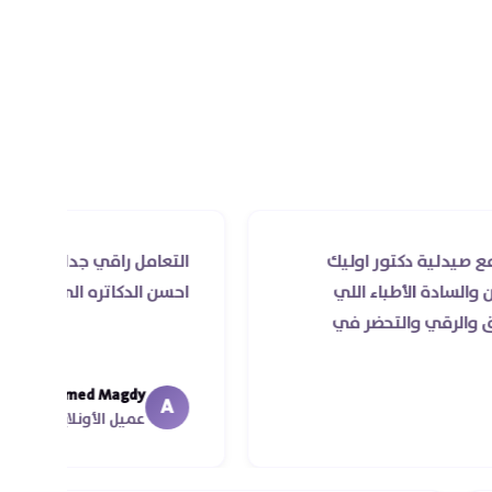
الجسم من السموم.
دكتور اوليك
التعامل راقي جدا و الخدمه محترمه 
لأطباء اللي
احسن الدكاتره الي اتعاملت معاهم
والتحضر في
Ahmed Magdy
A
عميل الأونلاين