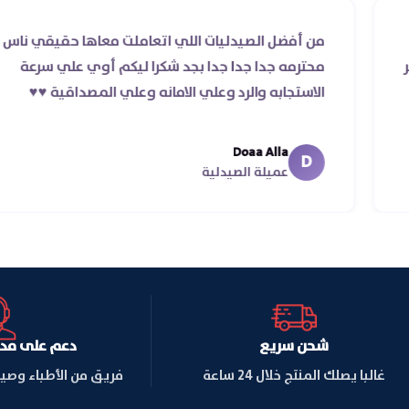
والرد
من أفضل الصيدليات اللي اتعاملت معاها ح
ردر ده غير
محترمه جدا جدا جدا بجد شكرا ليكم أوي عل
الاستجابه والرد وعلي الامانه وعلي المصداقية 
Doaa Alla
D
عميلة الصيدلية
شحن سريع
دعم على مدار ا
غالبا يصلك المنتج خلال 24 ساعة
فريق من الأطباء وصي