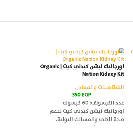
اورجانيك نيشن كيدني كيت | Organic
ion Melatonin
Nation Kidney Kit
الفيتامينات والمعادن
الفيتامينات وا
P
350
EGP
عدد الكبسولات: 60 كبسولة
عدد الاقراص: 60 قرص
اورجانيك نيشن كيدني كيت لدعم
ينظم دورة النو
صحة الكلى والمسالك البولية،
وتحسين وظائف الكلى وتطهير