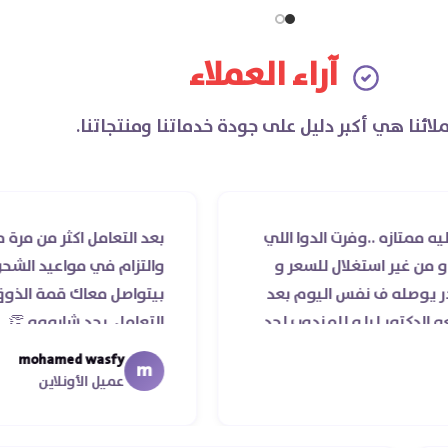
آراء العملاء
لائنا هي أكبر دليل على جودة خدماتنا ومنتجاتنا.
.وفرت الدوا اللي
بعد التعامل اكثر من مرة مع صيدلية 
ستغلال للسعر و
والتزام في مواعيد الشحن والسادة ا
 نفس اليوم بعد
بيتواصل معاك قمة الذوق والرقي 
يا و للمندوب لحد
التعامل. بجد شابووو 👏‏
عمله ..فضل يتابع
mohamed wasfy
m
يكم
عميل الأونلاين