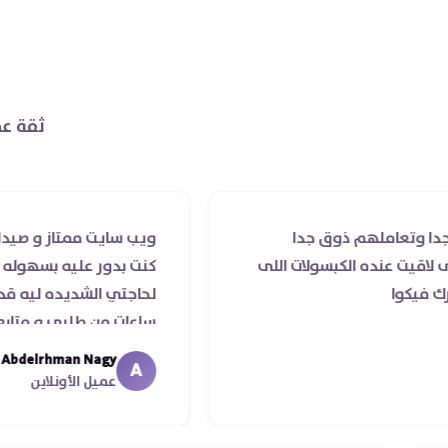
ثقة عم
لهم ذوق جدا
ويب سايت ممتاز و صيدليه ممتازه .
ده الكبسولات اللى
كنت بدور عليه بسهوله و من غير ا
لحاجتي الشديده ليه قدر يوصله ف
ساعات من طلبي و متابعه الدكتور ل
ما استلمت بالرغم من انتهاء موعد 
Abdelrhman Nagy
A
معايا لحد ما استلمت ..شكرا جزيلا ل
عميل الأونلاين