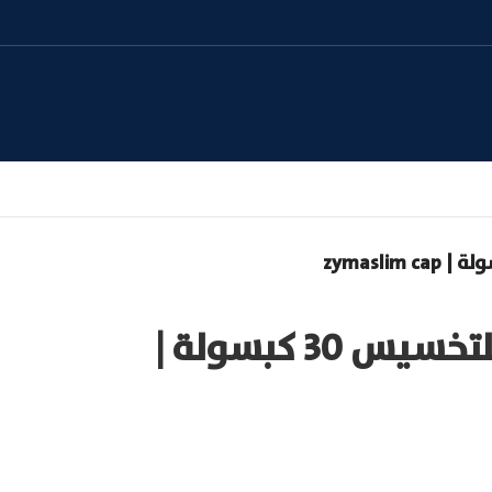
زيما سليم اقراص للتخسيس 30 كبسولة |