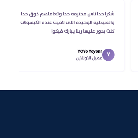
للي
شكرا جدا ناس محترمه جدا وتعاملهم ذوق جدا
ول مرة
والصيدلية الوحيده اللى لاقيت عنده الكبسولات 
ن
كنت بدور عليها ربنا يبارك فيكوا
في اقل
YOYo Yoyonr
Y
عميل الأونلاين