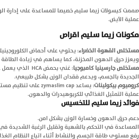
صممت كبسولات زيما سليم خصيصا للمساعدة على إدارة الو
عملية الأيض.
مكونات زيما سليم اقراص
مستخلص القهوة الخضراء
: يحتوي على أحماض الكلوروجينيك
ويعزز حرق الدهون المخزنة، كما يساهم في زيادة الطاقة وال
مستخلص جارسينيا كامبوجيا
: غني بحمض HCA
الجديدة بالجسم، ويدعم فقدان الوزن بشكل طبيعي.
كروميوم بيكولينات
: يساعد maslim cap
عملية التمثيل الغذائي للكربوهيدرات والدهون.
فوائد زيما سليم للتخسيس
دعم حرق الدهون وخسارة الوزن بشكل امن.
المساعدة في التحكم بالشهية وتقليل الرغبة الشديدة في 
رفع مستوى طاقة الجسم والنشاط أثناء اتباع النظام الغذا