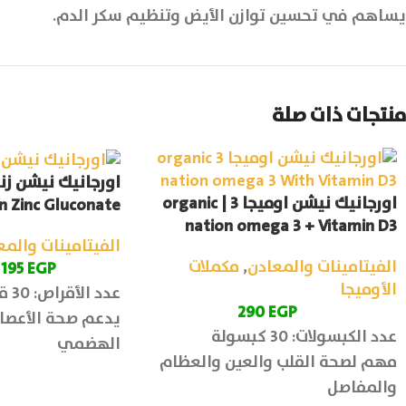
يساهم في تحسين توازن الأيض وتنظيم سكر الدم.
منتجات ذات صلة
اورجانيك نيشن زن
اورجانيك نيشن اوميجا 3 | organic
n Zinc Gluconate
nation omega 3 + Vitamin D3
الفيتامينات والمع
الفيتامينات والمعادن
,
مكملات
195
EGP
الأوميجا
عدد الأقراص: 30 قرص
290
EGP
يدعم صحة الأعصا
عدد الكبسولات: 30 كبسولة
الهضمي
مهم لصحة القلب والعين والعظام
والمفاصل