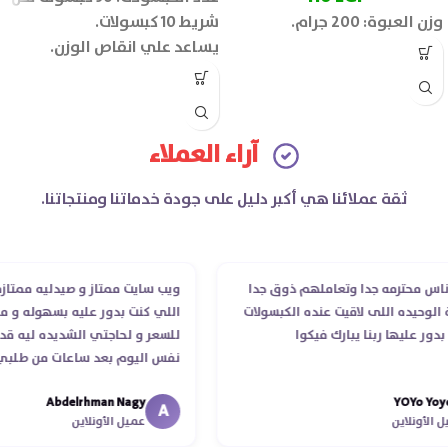
وزن العبوة: 200 جرام.
شريط 10 كبسولات.
يساعد علي انقاص الوزن.
آراء العملاء
ثقة عملائنا هي أكبر دليل على جودة خدماتنا ومنتجاتنا.
محترمه جدا وتعاملهم ذوق جدا
ويب سايت ممتاز و صيدليه ممتازه ..وف
يده اللى لاقيت عنده الكبسولات
اللي كنت بدور عليه بسهوله و من غير
ليها ربنا يبارك فيكوا
للسعر و لحاجتي الشديده ليه قدر يو
نفس اليوم بعد ساعات من طلبي و مت
الدكتور ليا و للمندوب لحد ما استلمت 
Abdelrhman Nagy
YOYo
انتهاء موعد عمله ..فضل يتابع معايا ل
A
نلاين
عميل الأونلاين
استلمت ..شكرا جزيلا ليكم