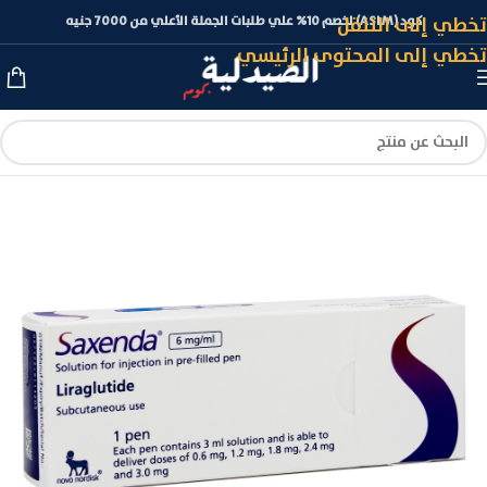
تخطي إلى التنقل
كود (ASLM) لخصم 10% علي طلبات الجملة الأعلي من 7000 جنيه
تخطي إلى المحتوى الرئيسي