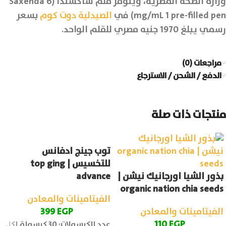
وزارة الصحة المصرية، ويتوفر قلم ساكسندا (Saxenda 6
mg/mL 1 pre-filled pen) في
الصيدلية دوت كوم
بسعر
رسمي يبلغ 1970 جنيه مصري للقلم الواحد.
مراجعات (0)
الدفع / الشحن / الاسترجاع
منتجات ذات صلة
توب جينج ادفانس
للتخسيس | top ging
بذور الشيا اورجانيك نيشن |
advance
organic nation chia seeds
الفيتامينات والمعادن
الفيتامينات والمعادن
EGP
399
110
EGP
عدد الكبسولات: 30 كبسولة لكل