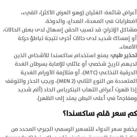
أعراض شائعة: الغثيان (وهو العرض الأكثر)، القيء،
اضطرابات في المعدة، الصداع، والدوخة.
مشاكل الإخراج: قد تسبب الحقن إسهال لدى بعض الحالات،
أو إمساك شديد لدى حالات أخرى نتيجة تباطؤ حركة
الأمعاء.
تحذير طبي
: يمنع استخدام ساكسندا للأشخاص الذين
لديهم تاريخ شخصي أو عائلي للإصابة بسرطان الغدة
الدرقية النخاعي (MTC)، أو متلازمة الأورام الغدية
المتعددة من النوع الثاني (MEN 2)، ويجب الحذر والتوقف
إذا ظهرت أعراض التهاب البنكرياس الحاد (ألم شديد
ومفاجئ في أعلى البطن يمتد إلى الظهر).
كم سعر قلم ساكسندا؟
يخضع سعر الدواء للتسعير الرسمي الجبري المحدد من