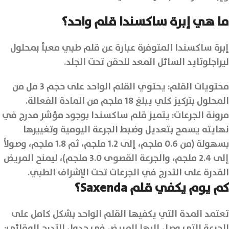
ما هي إبرة ساكسندا قلم واحد؟
إبرة ساكسندا المتوفرة عبارة عن قلم طبي معبأ بمحلول
ليراجلوتايد السائل المعد للحقن تحت الجلد.
محتويات القلم: يحتوي القلم الواحد على حجم 3 مل من
المحلول بتركيز كلي يبلغ 18 ملجم من المادة الفعالة.
مرونة الجرعات: يتميز قلم ساكسندا بوجود مؤشر مدرج في
نهايته يسمح بتعديل وضبط الجرعة اليومية وتغييرها
بسهولة (من 0.6 ملجم، إلى 1.2 ملجم، ثم 1.8 ملجم، وصولاً
إلى 2.4 ملجم، والجرعة القصوى 3.0 ملجم)، ليمنح المريض
القدرة على التدرج في الجرعات تحت الإشراف الطبي.
كم يوم يكفي قلم Saxenda؟
تعتمد المدة التي يكفيها القلم الواحد بشكل كامل على
الجرعة التي وصل إليها المريض في جدول التدرج الوقائي: