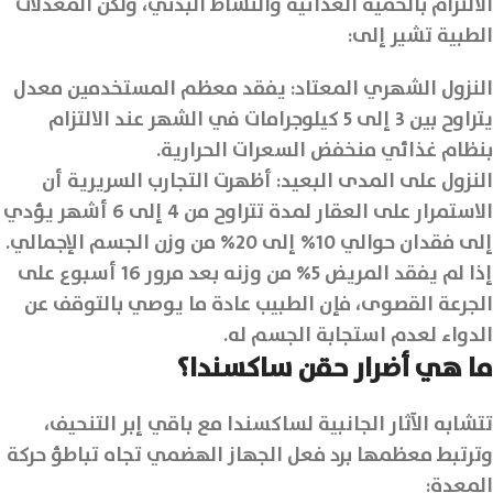
الالتزام بالحمية الغذائية والنشاط البدني، ولكن المعدلات
الطبية تشير إلى:
النزول الشهري المعتاد: يفقد معظم المستخدمين معدل
يتراوح بين 3 إلى 5 كيلوجرامات في الشهر عند الالتزام
بنظام غذائي منخفض السعرات الحرارية.
النزول على المدى البعيد: أظهرت التجارب السريرية أن
الاستمرار على العقار لمدة تتراوح من 4 إلى 6 أشهر يؤدي
إلى فقدان حوالي 10% إلى 20% من وزن الجسم الإجمالي.
إذا لم يفقد المريض 5% من وزنه بعد مرور 16 أسبوع على
الجرعة القصوى، فإن الطبيب عادة ما يوصي بالتوقف عن
الدواء لعدم استجابة الجسم له.
ما هي أضرار حقن ساكسندا؟
تتشابه الآثار الجانبية لساكسندا مع باقي إبر التنحيف،
وترتبط معظمها برد فعل الجهاز الهضمي تجاه تباطؤ حركة
المعدة: