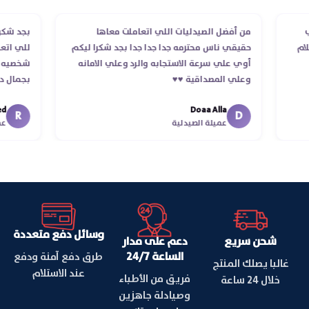
الطلب
من أفضل الصيدليات اللي اتعاملت معاها
بجد
 استلام
حقيقي ناس محترمه جدا جدا جدا بجد شكرا ليكم
للي
أوي علي سرعة الاستجابه والرد وعلي الامانه
شخص
وعلي المصداقية ♥️♥️‏
بجم
في 
Doaa Alla
اسك
R
D
عميلة الصيدلية
وسائل دفع متعددة
شحن سريع
دعم على مدار
الساعة 24/7
طرق دفع آمنة ودفع
غالبا يصلك المنتج
عند الاستلام
فريق من الأطباء
خلال 24 ساعة
وصيادلة جاهزين