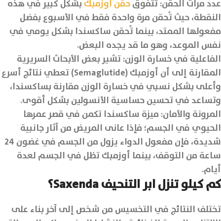
عدد مرات الحقن: تتفوق
حقن اوزمبك
بشكل كبير في هذه
النقطة، حيث تُحقن مرة واحدة فقط في الأسبوع بفضل
مفعولها الممتد، بينما تُحقن ساكسندا بشكل يومي في
نفس الموعد، وهو ما قد يجده البعض.
الفاعلية في خسارة الوزن: تشير بعض الأبحاث السريرية
المقارنة إلى أن أوزمبك (Semaglutide) تعطي نتائج أسرع
وأعلى بشكل نسبي في خسارة الوزن مقارنة بساكسندا،
وتساعد في تحسين حساسية الأنسولين بشكل أقوى.
المرونة والأمان: ميزة ساكسندا تكمن في قصر عمرها
الحيوي في الجسم؛ فإذا عانى المريض من آثار جانبية
شديدة، فإن مفعول الدواء يزول من الجسم في غضون 24
ساعة من التوقف، بينما أوزمبك تظل في الجسم لعدة
أيام.
كم كيلو تنزل ابر التنحيف Saxenda؟
تختلف النتائج في التخسيس من شخص إلى آخر بناء على