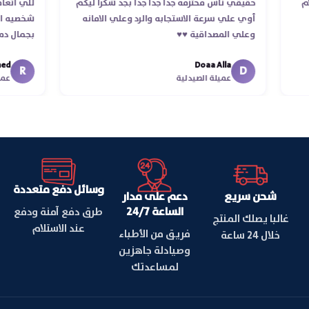
ستلام
حقيقي ناس محترمه جدا جدا جدا بجد شكرا ليكم
للي 
أوي علي سرعة الاستجابه والرد وعلي الامانه
شخصيه
وعلي المصداقية ♥️♥️‏
بجما
في ت
Doaa Alla
اسكند
R
D
عميلة الصيدلية
وسائل دفع متعددة
شحن سريع
دعم على مدار
الساعة 24/7
طرق دفع آمنة ودفع
غالبا يصلك المنتج
عند الاستلام
فريق من الأطباء
خلال 24 ساعة
وصيادلة جاهزين
لمساعدتك