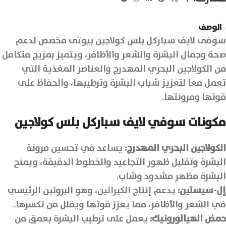
الوصف
سوفى لايف سباركل بلس كولاجين بيوتى مخصص لدعم
صحة وجمال البشرة والشعر والأظافر، ويتميز بمزيج متكامل
من الكولاجين البحري المهدرج والعناصر المغذية التي
تعمل معا لتعزيز شباب البشرة وترطيبها، والحفاظ على
قوتها ومرونتها.
مكونات سوفي لايف سباركل بلس كولاجين
الكولاجين البحري المهدرج:
يساعد في تحسين مرونة
البشرة وتقليل ظهور التجاعيد والخطوط الدقيقة، ويمنح
البشرة مظهر مشدود وشاب.
إل-سيستين:
يدعم إنتاج الكيراتين، وهو البروتين الرئيسي
في الشعر والأظافر، مما يعزز قوتها ويقلل من تكسرها.
حمض الهيالورونيك:
يعمل على ترطيب البشرة بعمق من