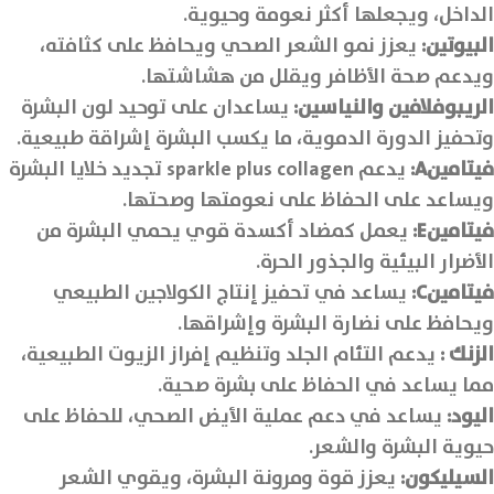
الداخل، ويجعلها أكثر نعومة وحيوية.
البيوتين:
يعزز نمو الشعر الصحي ويحافظ على كثافته،
ويدعم صحة الأظافر ويقلل من هشاشتها.
الريبوفلافين والنياسين:
يساعدان على توحيد لون البشرة
وتحفيز الدورة الدموية، ما يكسب البشرة إشراقة طبيعية.
فيتامين
A
:
يدعم sparkle plus collagen تجديد خلايا البشرة
ويساعد على الحفاظ على نعومتها وصحتها.
فيتامين
E
:
يعمل كمضاد أكسدة قوي يحمي البشرة من
الأضرار البيئية والجذور الحرة.
فيتامين
C
:
يساعد في تحفيز إنتاج الكولاجين الطبيعي
ويحافظ على نضارة البشرة وإشراقها.
الزنك :
يدعم التئام الجلد وتنظيم إفراز الزيوت الطبيعية،
مما يساعد في الحفاظ على بشرة صحية.
اليود:
يساعد في دعم عملية الأيض الصحي، للحفاظ على
حيوية البشرة والشعر.
السيليكون:
يعزز قوة ومرونة البشرة، ويقوي الشعر