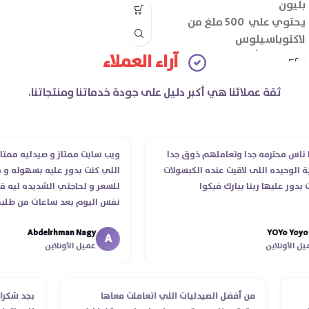
بليون
يحتوي علي 500 ملغ من
لاكتوباسيلوس
الإينولين (ألياف البريبايوتك):
آراء العملاء
100 ملغ
عدد الأقراص: 30 قرص
ثقة عملائنا هي أكبر دليل على جودة خدماتنا ومنتجاتنا.
 محترمه جدا وتعاملهم ذوق جدا
ويب سايت ممتاز و صيدليه ممتازه ..و
وحيده اللى لاقيت عنده الكبسولات
اللي كنت بدور عليه بسهوله و من غ
 عليها ربنا يبارك فيكوا
للسعر و لحاجتي الشديده ليه قدر ي
نفس اليوم بعد ساعات من طلبي و 
الدكتور ليا و للمندوب لحد ما استلم
Abdelrhman Nagy
YOYo 
انتهاء موعد عمله ..فضل يتابع معايا
A
أونلاين
عميل الأونلاين
استلمت ..شكرا جزيلا ليكم
طلب
من أفضل الصيدليات اللي اتعاملت معاها
بجد ش