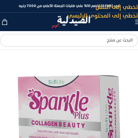
تخطي إلى التنقل
كود (ASLM) لخصم 10% علي طلبات الجملة الأعلي من 7000 جنيه
تخطي إلى المحتوى الرئيسي