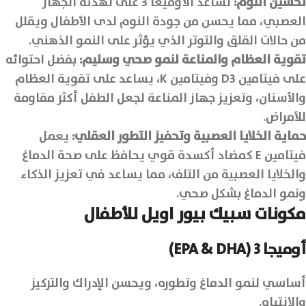
تحسين النوم:
تساعد الأوميغا 3 على تهدئة الجهاز
العصبي، مما يحسن من جودة النوم لدى الأطفال ويقلل
من حالات القلق والتوتر الذي يؤثر على النمو الذهني.
تقوية العظام والمناعة لنمو صحي وسليم:
بفضل احتوائه
على فيتامين D3 وفيتامين K، يساعد على تقوية العظام
والأسنان، وتعزيز جهاز المناعة لجعل الطفل أكثر مقاومة
للأمراض.
حماية الخلايا العصبية وتحفيز التطور العقلي:
يعمل
فيتامين E كمضاد أكسدة قوي يحافظ على صحة الدماغ
والخلايا العصبية من التلف، مما يساعد في تعزيز الذكاء
ونمو الدماغ بشكل صحي.
مكونات سبيك بيور اويل للأطفال
أوميجا 3
(EPA & DHA)
أساسي لنمو الدماغ وتطوره، ويحسن الإدراك والتركيز
والانتباه.