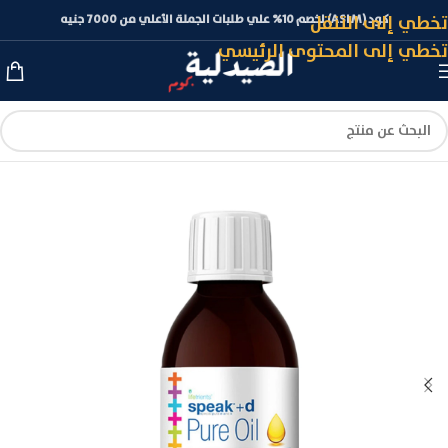
تخطي إلى التنقل
كود (ASLM) لخصم 10% علي طلبات الجملة الأعلي من 7000 جنيه
تخطي إلى المحتوى الرئيسي