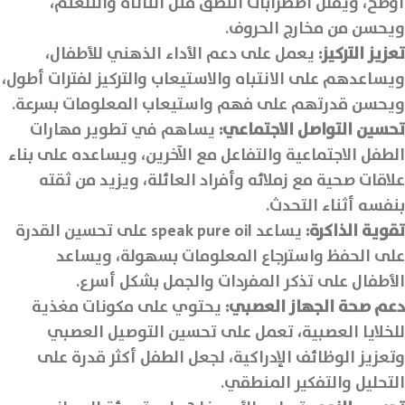
أوضح، ويقلل اضطرابات النطق مثل التأتأة والتلعثم،
ويحسن من مخارج الحروف.
تعزيز التركيز:
يعمل على دعم الأداء الذهني للأطفال،
ويساعدهم على الانتباه والاستيعاب والتركيز لفترات أطول،
ويحسن قدرتهم على فهم واستيعاب المعلومات بسرعة.
تحسين التواصل الاجتماعي:
يساهم في تطوير مهارات
الطفل الاجتماعية والتفاعل مع الآخرين، ويساعده على بناء
علاقات صحية مع زملائه وأفراد العائلة، ويزيد من ثقته
بنفسه أثناء التحدث.
تقوية الذاكرة:
يساعد speak pure oil على تحسين القدرة
على الحفظ واسترجاع المعلومات بسهولة، ويساعد
الأطفال على تذكر المفردات والجمل بشكل أسرع.
دعم صحة الجهاز العصبي:
يحتوي على مكونات مغذية
للخلايا العصبية، تعمل على تحسين التوصيل العصبي
وتعزيز الوظائف الإدراكية، لجعل الطفل أكثر قدرة على
التحليل والتفكير المنطقي.