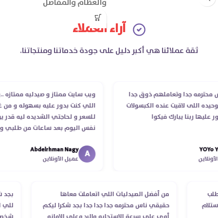
والعظام والمفاصل
آراء العملاء
ثقة عملائنا هي أكبر دليل على جودة خدماتنا ومنتجاتنا.
رمه جدا وتعاملهم ذوق جدا
ويب سايت ممتاز و صيدليه ممتازه ..وفرت 
 اللى لاقيت عنده الكبسولات
اللي كنت بدور عليه بسهوله و من غير اس
ا ربنا يبارك فيكوا
للسعر و لحاجتي الشديده ليه قدر يوصله
نفس اليوم بعد ساعات من طلبي و متابع
الدكتور ليا و للمندوب لحد ما استلمت بال
Abdelrhman Nagy
Y
انتهاء موعد عمله ..فضل يتابع معايا لحد 
A
ين
عميل الأونلاين
استلمت ..شكرا جزيلا ليكم
ام الطلب
من أفضل الصيدليات اللي اتعاملت معاها
أكد استلام
حقيقي ناس محترمه جدا جدا جدا بجد شكرا ليكم
أوي علي سرعة الاستجابه والرد وعلي الامانه