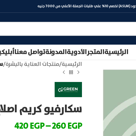
) لخصم 10% علي طلبات الجملة الأعلي من 7000 جنيه
الرئيسية
المتجر
الأدوية
المدونة
تواصل معنا
أبليك
الرئيسية
/
منتجات العناية بالبشرة
/
سكا
سكارفيو كريم اصلاح | vio Cream
420
EGP
–
260
EGP