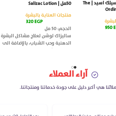
ذا اورديناري سالسيلك اسيد | The
50مل | Salizac Lotion
Ordin
منتجات العناية بالبشرة
لبشرة
320
EGP
950
الحجم: 50 مل
ساليزاك لوشن لعلاج مشاكل البشرة
الدهنية وحب الشباب، بالإضافة الى
تفتيح البشرة وتوحيد لونها وتقليل
ظهور البقع الداكنة.
آراء العملاء
لائنا هي أكبر دليل على جودة خدماتنا ومنتجاتنا.