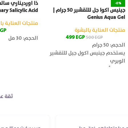
-0%
جينيس اكوا جل للتقشير 50 جرام |
ary Salicylic Acid
Genius Aqua Gel
منتجات العناية با
منتجات العناية بالبشرة
EGP
499
EGP
500
EGP
الحجم: 30 مل
الحجم: 50 جرام
يستخدم جينيس اكول جيل للتقشير
الوبري
يتكون أكوا جل من الهاميمليس
ومستخلص الشاي الأخضر وستريك
اسيد ومستخلص الصبار
والهيالورونيك.
ثقة عم