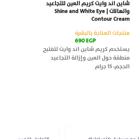
شاين اند وايت كريم العين للتجاعيد
منتجات العناية
والهالات | Shine and White Eye
P
Contour Cream
يستخدم ميلا 
منتجات العناية بالبشرة
التقشير البارد
690
EGP
المنزل
يستخدم كريم شاين اند وايت لتفتيح
الحجم: 15 جرام
منطقة حول العين وإزالة التجاعيد
يكفي لعدد 4-5 جلسات
الحجم: 15 جرام
ALANTOIN