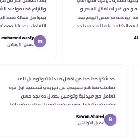
 ..وفرت الدوا اللي
بعد التعامل اكثر من مرة مع صيدلي
 استغلال للسعر و
والتزام في مواعيد الشحن والسادة 
 ف نفس اليوم بعد
بيتواصل معاك قمة الذوق والرقي
 ليا و للمندوب لحد
التعامل. بجد شابووو 👏‏
د عمله ..فضل يتابع
mohamed wasfy
m
 ليكم
عميل الأونلاين
قي ناس
بجد شكرا جدا جدا من افضل صيدليات وتوصيل لل
سرعة
اتعاملت معاهم حقيقي عن تجربتي شخصيه او
♥️‏
اتعامل مع صيدلية وتوصيل بجمال ده بجد حسن
ورقي في تعامل وسرعه في توصيل منتجي ف
من يومين من اسكندرية للقاهره ..
Rowan Ahmed
R
عميل الأونلاين