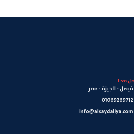
صل معنا
فيصل - الجيزة - مصر
01069269712
info@alsaydaliya.com