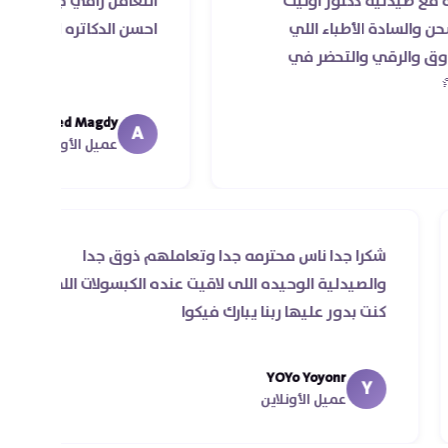
ة دكتور اوليك
التعامل راقي جدا و الخدمه محترمه
الأطباء اللي
احسن الدكاتره الي اتعاملت معاهم
 والتحضر في
Ahmed Magdy
A
عميل الأونلاين
ي
شكرا جدا ناس محترمه جدا وتعاملهم ذوق جدا
ل مرة
والصيدلية الوحيده اللى لاقيت عنده الكبسولات ا
كنت بدور عليها ربنا يبارك فيكوا
ي اقل
YOYo Yoyonr
Y
عميل الأونلاين