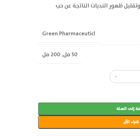
تقليل ظهور الندبات الناتجة عن حب
Green Pharmaceuticl
50 مل
,
200 مل
ة إلى السلة
شراء الآن