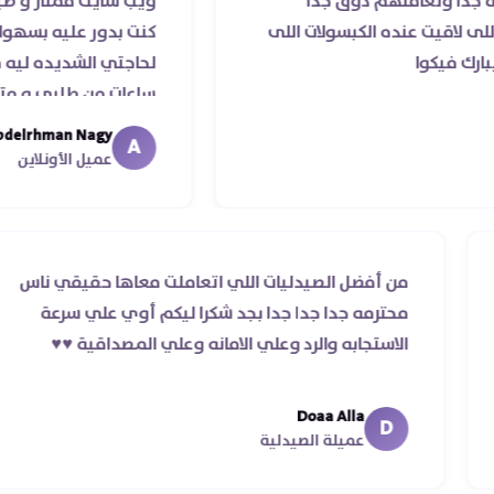
املهم ذوق جدا
ويب سايت ممتاز و صيدليه ممتازه
عنده الكبسولات اللى
كنت بدور عليه بسهوله و من غير
لحاجتي الشديده ليه قدر يوصله
ساعات من طلبي و متابعه الدكتور
ما استلمت بالرغم من انتهاء موع
Abdelrhman Nagy
A
معايا لحد ما استلمت ..شكرا جزيلا
عميل الأونلاين
الرد
من أفضل الصيدليات اللي اتعاملت معاها حقي
در ده غير
محترمه جدا جدا جدا بجد شكرا ليكم أوي علي 
الاستجابه والرد وعلي الامانه وعلي المصداقية ♥️
Doaa Alla
D
عميلة الصيدلية