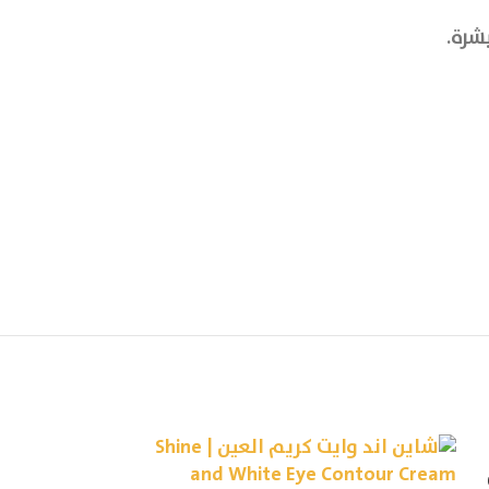
ميلا اوف كريم | LA OFF CREAM