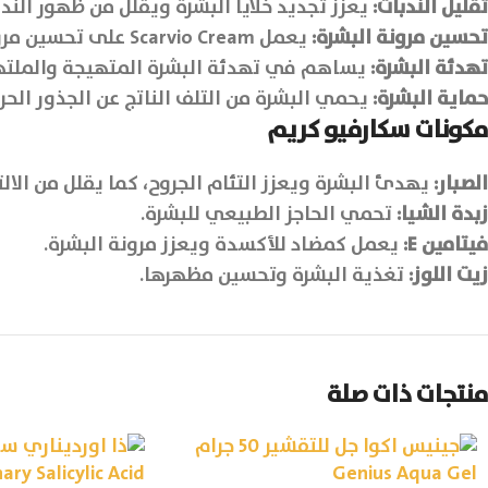
تقليل الندبات:
يعزز تجديد خلايا البشرة ويقلل من ظهور الندب
تحسين مرونة البشرة:
يعمل Scarvio Cream على تحسين مرونة البشرة بفضل فيتامين E وزبدة الشيا التي تدعم صحة البشرة.
تهدئة البشرة:
يساهم في تهدئة البشرة المتهيجة والملتهبة
حماية البشرة:
يحمي البشرة من التلف الناتج عن الجذور الح
مكونات سكارفيو كريم
الصبار:
يهدئ البشرة ويعزز التئام الجروح، كما يقلل من الالت
زبدة الشيا:
تحمي الحاجز الطبيعي للبشرة.
فيتامين
E:
يعمل كمضاد للأكسدة ويعزز مرونة البشرة.
زيت اللوز:
تغذية البشرة وتحسين مظهرها.
منتجات ذات صلة