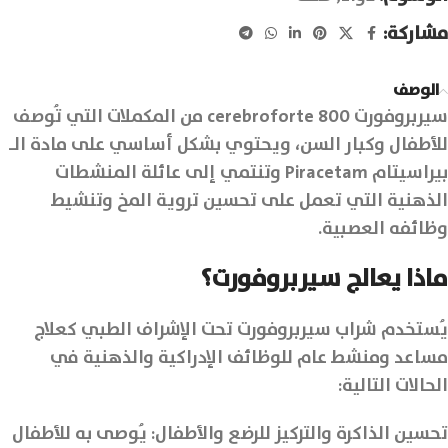
مشاركة:
الوصف
سيربروفورت cerebroforte 800 من المكملات التي تُوصف
للأطفال وكبار السن، ويحتوي بشكل أساسي على مادة الـ
بيراسيتام Piracetam وتنتمي إلى عائلة المنشطات
الذهنية التي تعمل على تحسين تروية المخ وتنشيط
وظائفه العصبية.
ماذا يعالج سيربروفورت؟
يُستخدم شراب سيربروفورت تحت الإشراف الطبي كعلاج
مساعد ومنشط عام للوظائف الإدراكية والذهنية في
الحالات التالية:
تحسين الذاكرة والتركيز للرضع والأطفال: يُوصى به للأطفال