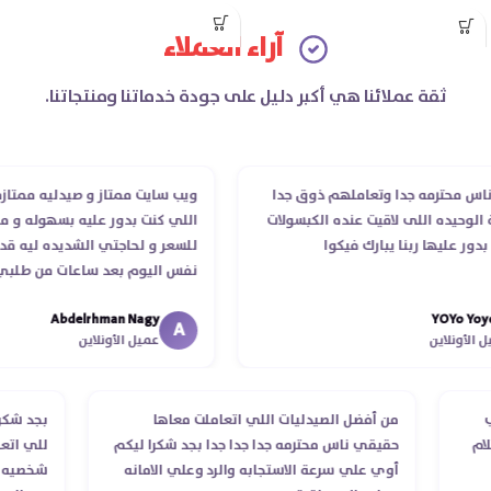
صحة القلب وتقوية جهاز
آراء العملاء
المناعة.
ثقة عملائنا هي أكبر دليل على جودة خدماتنا ومنتجاتنا.
 محترمه جدا وتعاملهم ذوق جدا
ويب سايت ممتاز و صيدليه ممتازه ..وف
حيده اللى لاقيت عنده الكبسولات
اللي كنت بدور عليه بسهوله و من غي
عليها ربنا يبارك فيكوا
للسعر و لحاجتي الشديده ليه قدر ي
نفس اليوم بعد ساعات من طلبي و م
الدكتور ليا و للمندوب لحد ما استلمت
Abdelrhman Nagy
YOYo
انتهاء موعد عمله ..فضل يتابع معايا 
A
ونلاين
عميل الأونلاين
استلمت ..شكرا جزيلا ليكم
لطلب
من أفضل الصيدليات اللي اتعاملت معاها
بجد 
استلام
حقيقي ناس محترمه جدا جدا جدا بجد شكرا ليكم
للي 
أوي علي سرعة الاستجابه والرد وعلي الامانه
شخصي