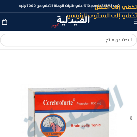
تخطي إلى التنقل
كود (ASLM) لخصم 10% علي طلبات الجملة الأعلي من 7000 جنيه
تخطي إلى المحتوى الرئيسي