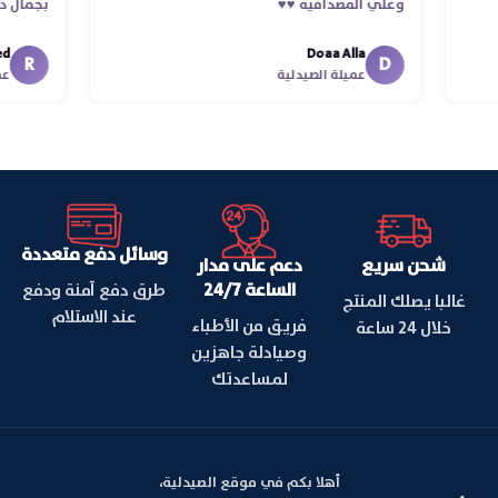
وعلي المصداقية ♥️♥️‏
بجما
في ت
Doaa Alla
اسكن
R
D
عميلة الصيدلية
وسائل دفع متعددة
شحن سريع
دعم على مدار
الساعة 24/7
طرق دفع آمنة ودفع
غالبا يصلك المنتج
عند الاستلام
فريق من الأطباء
خلال 24 ساعة
وصيادلة جاهزين
لمساعدتك
أهلا بكم في موقع الصيدلية،