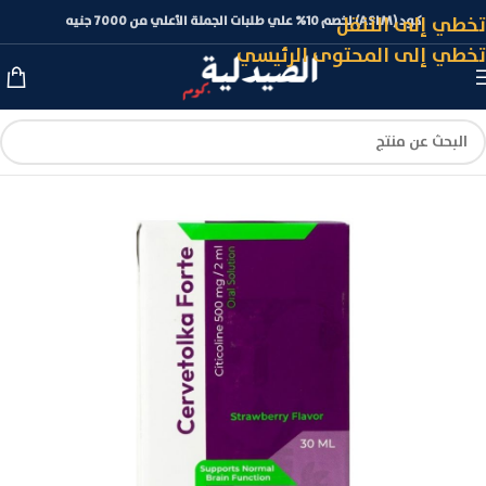
تخطي إلى التنقل
كود (ASLM) لخصم 10% علي طلبات الجملة الأعلي من 7000 جنيه
تخطي إلى المحتوى الرئيسي