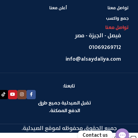
تواصل معنا
أعلن معنا
جمع واكسب
تواصل معنا
فيصل - الجيزة - مصر
01069269712
info@alsaydaliya.com
تابعنا:
تقبل الصيدلية جميع طرق
الدفع الممكنة.
جميع الحقوق محفوظه لموقع الصيدلية.
Contact us