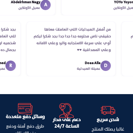
Abdelrhman Nagy
YOYo Y
انتهاء موعد عمله ..فضل يتابع معايا
A
لأونلاين
عميل الأونلاين
استلمت ..شكرا جزيلا ليكم
طلب
من أفضل الصيدليات اللي اتعاملت معاها
بجد ش
ستلام
حقيقي ناس محترمه جدا جدا جدا بجد شكرا ليكم
للي ا
أوي علي سرعة الاستجابه والرد وعلي الامانه
شخصيه
وعلي المصداقية ♥️♥️‏
بجمال
في تو
Doaa Alla
اسكندر
R
D
عميلة الصيدلية
وسائل دفع متعددة
شحن سريع
دعم على مدار
الساعة 24/7
طرق دفع آمنة ودفع
غالبا يصلك المنتج