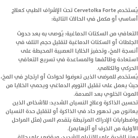
يُستخدم Cervetolka Forte تحت الإشراف الطبي كعلاج
أساسي أو مكمل في الحالات التالية:
التعافي من السكتات الدماغية: يُوصى به بعد حدوث
الجلطات أو السكتات الدماغية لتقليل حجم التلف في
أنسجة المخ، وتحفيز الخلايا العصبية المحيطة على
استعادة وظائفها والمساعدة في تسريع التعافي
الحركي والكلامي.
يُستخدم للمرضى الذين تعرضوا لحوادث أو ارتجاج في المخ،
حيث يعمل على تقليل التورم الدماغي ويحمي الخلايا من
الموت الخلوي بعد الصدمة.
تحسين الذاكرة وعلاج النسيان الشديد: للأشخاص الذين
يعانون من تدهور حاد في الذاكرة أو لتقليل حدة النسيان
واضطرابات الإدراك المرتبطة بتقدم السن (مثل المراحل
الأولية من الخرف أو آلزهايمر).
يعزز القدرة على الانتباه الشديد، ويقضي على حالة