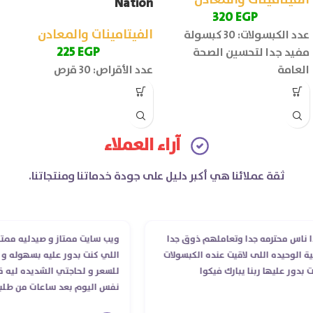
الفيتامينات والمعادن
Nation
320
EGP
الفيتامينات والمعادن
عدد الكبسولات: 30 كبسولة
225
EGP
مفيد جدا لتحسين الصحة
العامة
عدد الأقراص: 30 قرص
آراء العملاء
ثقة عملائنا هي أكبر دليل على جودة خدماتنا ومنتجاتنا.
س محترمه جدا وتعاملهم ذوق جدا
ويب سايت ممتاز و صيدليه ممتازه ..
لوحيده اللى لاقيت عنده الكبسولات
اللي كنت بدور عليه بسهوله و من غ
ر عليها ربنا يبارك فيكوا
للسعر و لحاجتي الشديده ليه قدر 
نفس اليوم بعد ساعات من طلبي و 
الدكتور ليا و للمندوب لحد ما استل