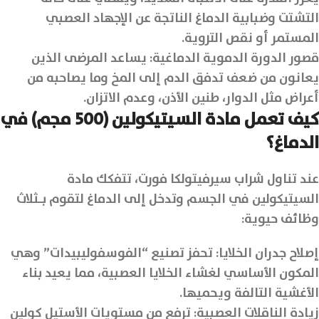
التشتت وضبابية الدماغ الناتجة عن الإجهاد العصبي
المستمر أو نقص التروية.
قصور الدورة الدموية الدماغية: يساعد المرضى الذين
يعانون من ضعف تدفق الدم إلى المخ وما يصاحبه من
أعراض مثل الدوار، طنين الأذن، وعدم الاتزان.
كيف تعمل مادة السيتيكولين (500 مجم) في
الدماغ؟
عند تناول شراب سيرفيتولكا فورت، تتفكك مادة
السيتيكولين في الجسم وتدخل إلى الدماغ لتقوم بـثلاث
وظائف حيوية:
إصلاح جدران الخلايا: تحفز تصنيع “الفوسفوليبيدات” وهي
المكون الأساسي لغشاء الخلايا العصبية، مما يعيد بناء
الأغشية التالفة ويحميها.
زيادة الناقلات العصبية: ترفع من مستويات الأستيل كولين