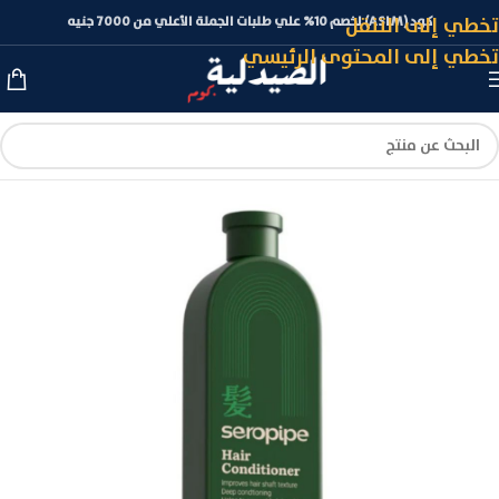
تخطي إلى التنقل
كود (ASLM) لخصم 10% علي طلبات الجملة الأعلي من 7000 جنيه
تخطي إلى المحتوى الرئيسي