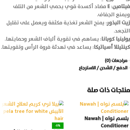
فيتامين
:
E
مضاد أكسدة قوي يحمي الشعر من التلف
ويمنع الجفاف.
زيت البذور
: يمنح الشعر تغذية مكثفة ويعمل على تقليل
التجعد.
بولينيا كوبانا
: يساهم في تقوية ألياف الشعر وحمايتها.
كينتيللا أسياتيكا
: يساعد في تهدئة فروة الرأس وتقويتها.
مراجعات (0)
الدفع / الشحن / الاسترجاع
منتجات ذات صلة
بلسم نواه | Nawah
Conditioner
-5%