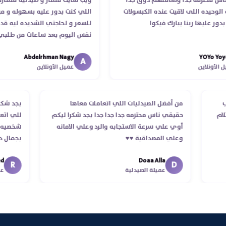
 محترمه جدا وتعاملهم ذوق جدا
ويب سايت ممتاز و صيدليه ممتازه ..وف
حيده اللى لاقيت عنده الكبسولات
اللي كنت بدور عليه بسهوله و من غي
عليها ربنا يبارك فيكوا
للسعر و لحاجتي الشديده ليه قدر ي
نفس اليوم بعد ساعات من طلبي و م
الدكتور ليا و للمندوب لحد ما استلمت
Abdelrhman Nagy
YOYo
انتهاء موعد عمله ..فضل يتابع معايا 
A
ونلاين
عميل الأونلاين
استلمت ..شكرا جزيلا ليكم
لطلب
من أفضل الصيدليات اللي اتعاملت معاها
بجد 
استلام
حقيقي ناس محترمه جدا جدا جدا بجد شكرا ليكم
للي 
أوي علي سرعة الاستجابه والرد وعلي الامانه
شخصي
وعلي المصداقية ♥️♥️‏
بجما
في ت
Doaa Alla
اسكن
R
D
عميلة الصيدلية