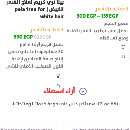
بيلا تري كريم لعلاج الشعر
العناية بالشعر
الأبيض | pela tree for
300
EGP
–
155
EGP
white hair
متغير الحجم
العناية بالشعر
يعمل علي ترطيب الشعر بكفاءة
590
EGP
620
EGP
ومنع تساقطه.
يعمل انزيم palmitoyl
tetrapeptide 20 علي تحفيز
إنتاج صبغة الميلانين لإعادة
اللون الصبغيب الأصلي للشعر
الحجم: 250 مل
آراء العملاء
ثقة عملائنا هي أكبر دليل على جودة خدماتنا ومنتجاتنا.