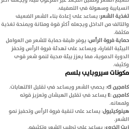
تنعيم الشعر وتقليل التجعد غير المرغوب فيه، ويجعله أكثر
انسيابية وسهولة في التصفيف.
تغذية الشعر:
يساعد على إعادة بناء الشعر الضعيف
والتالف من الداخل ويجعله أكثر قوة ومتانة ويمنحة تغذية
مكثفة.
حماية فروة الرأس:
يوفر طبقة حماية للشعر من العوامل
البيئية الضارة، ويساعد على تهدئة فروة الرأس وتحفز
الدورة الدموية، مما يعزز بيئة صحية لنمو شعر قوى
وكثيف.
مكونات سيروبايب بلسم
كامجين ك
: يحمي الشعر ويساعد في تقليل الالتهابات.
كامجين
:
E
يساعد في تقليل الهيشان وتعزيز قوته
ولمعانه.
هينوكيتيول
: يساعد على تنقية فروة الرأس وتحفيز نمو
الشعر.
زيت الخروع
: يساعد على ترطيب الشعر وتكثيفه.