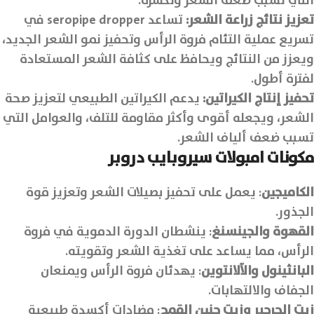
التي تسبب ضعف الشعر وتكسره.
تعزيز نتائج زراعة الشعر:
تساعد seropipe dropper في
تسريع عملية التئام فروة الرأس وتحفيز نمو الشعر الجديد،
ويعزز من النتائج ويحافظ على كثافة الشعر المستعادة
لفترة أطول.
تحفيز إنتاج الكيراتين:
يدعم الكيراتين الطبيعي لتعزيز صحة
الشعر، ويجعله أقوى وأكثر مقاومة للتلف، والعوامل التي
تسبب ضعف ألياف الشعر.
مكونات امبولات سيروبايب دروبر
الكاميجين
: يعمل على تحفيز بصيلات الشعر وتعزيز قوة
الجذور.
القهوة والجينسنغ
: ينشطان الدورة الدموية في فروة
الرأس، مما يساعد على تغذية الشعر وتقويته.
البانثينول والآلانتوين
: يهدئان فروة الرأس ويمنعان
الجفاف والالتهابات.
زيت الجرجير وزيت جنين القمح
: مضادات أكسدة طبيعية