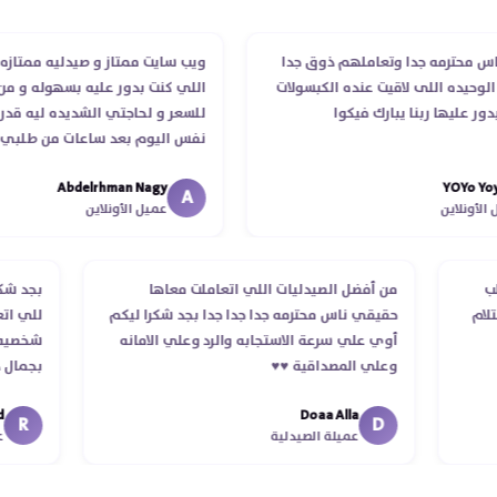
حترمه جدا وتعاملهم ذوق جدا
ويب سايت ممتاز و صيدليه ممتازه ..وفر
ده اللى لاقيت عنده الكبسولات
اللي كنت بدور عليه بسهوله و من غير 
ليها ربنا يبارك فيكوا
للسعر و لحاجتي الشديده ليه قدر يوص
نفس اليوم بعد ساعات من طلبي و متا
الدكتور ليا و للمندوب لحد ما استلمت 
Abdelrhman Nagy
YOY
انتهاء موعد عمله ..فضل يتابع معايا لح
A
لاين
عميل الأونلاين
استلمت ..شكرا جزيلا ليكم
 الطلب
من أفضل الصيدليات اللي اتعاملت معاها
بج
د استلام
حقيقي ناس محترمه جدا جدا جدا بجد شكرا ليكم
لل
أوي علي سرعة الاستجابه والرد وعلي الامانه
شخ
وعلي المصداقية ♥️♥️‏
بج
في
Doaa Alla
اسك
D
عميلة الصيدلية