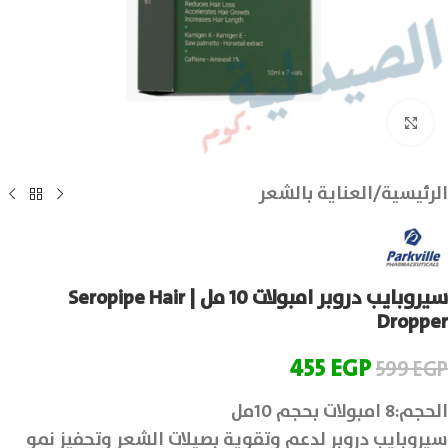
انقر للتكبير
الرئيسية
/
العناية بالشعر
سيروبايب دروبر امبولات 10 مل | Seropipe Hair
Dropper
455
EGP
599
EGP
الحجم:8 امبولات بحجم 10مل
سيروبايب دروبر لدعم وتقوية بصيلات الشعر وتحفيز نمو