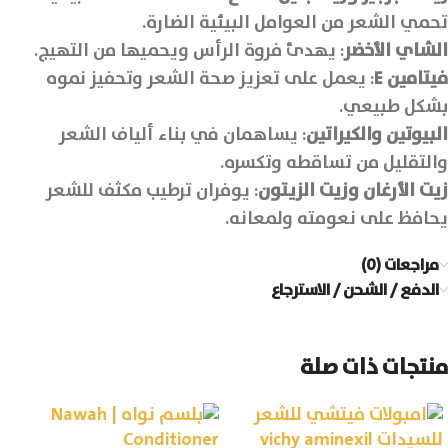
تحمي الشعر من العوامل البيئية الضارة.
الشاي الأخضر
: يهدئ فروة الرأس ويحميها من التهيج.
فيتامين
E
: يعمل على تعزيز صحة الشعر وتحفيز نموه
بشكل طبيعي.
البيوتين والكيراتين
: يساهمان في بناء ألياف الشعر
والتقليل من تساقطه وتكسره.
زيت الأرغان وزيت الزيتون
: يوفران ترطيب مكثف للشعر
يحافظ على نعومته ولمعانه.
مراجعات (0)
الدفع / الشحن / الاسترجاع
منتجات ذات صلة