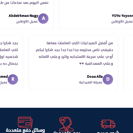
نفس اليوم بعد ساعات من طلبي و
الدكتور ليا و للمندوب لحد ما است
Abdelrhman Nagy
YOYo Y
انتهاء موعد عمله ..فضل يتابع معاي
A
لأونلاين
عميل الأونلاين
استلمت ..شكرا جزيلا ليكم
لب
من أفضل الصيدليات اللي اتعاملت معاها
بجد شك
تلام
حقيقي ناس محترمه جدا جدا جدا بجد شكرا ليكم
للي ات
أوي علي سرعة الاستجابه والرد وعلي الامانه
شخصيه 
وعلي المصداقية ♥️♥️‏
بجمال
في تو
Doaa Alla
اسكندر
R
D
عميلة الصيدلية
وسائل دفع متعددة