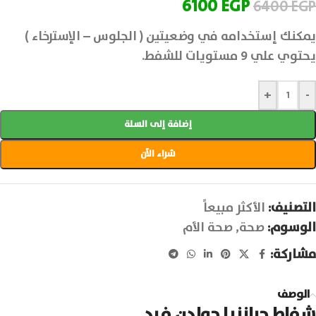
6100
EGP
6400
EGP
يمكنك إستخدامه في وضعيتين ( الجلوس – الإسترخاء )
يحتوي علي 9 مستويات للشفط.
+
-
إضافة إلى السلة
شراء الآن
التصنيف:
الأكثر مبيعاً
الوسوم:
صحة
,
صحة الأم
مشاركة:
الوصف
شفاط جرانزيا جولدن فيد