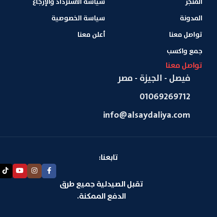
المتجر
سياسة الاسترداد والإرجاع
المدونة
سياسة الخصوصية
تواصل معنا
أعلن معنا
جمع واكسب
تواصل معنا
فيصل - الجيزة - مصر
01069269712
info@alsaydaliya.com
تابعنا:
تقبل الصيدلية جميع طرق
الدفع الممكنة.