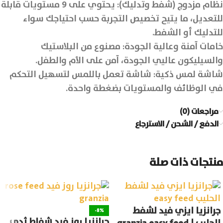
نظام مزدوج (شفط وتدليك): يحتوي على 9 مستويات قابلة
للتعديل، ما يتيح تخصيص التجربة حسب احتياجك سواء
للتدليك أو الشفط.
خامات آمنة وعالية الجودة: مصنوع من البلاستيك
والسيليكون عاليي الجودة، آمن على الأم والطفل.
شاشة لمس ذكية: شاشة تعمل باللمس لتسهيل التحكم
في الوظائف والمستويات بضغطة واحدة.
مراجعات (0)
الدفع / الشحن / الاسترجاع
منتجات ذات صلة
جرانزيا ايزي فيد لشفط
-8%
جرانزيا روز فيد شفاط ثدي