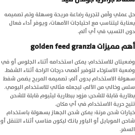
حل عملي وآمن لتجربة رضاعة مريحة وسهلة وتم تصميمه
بعناية ليتناسب مع احتياجات الأمهات، ويوفر أداء فعال
دون التسبب في أي ألم.
أهم مميزات golden feed granzia
وضعيتان للاستخدام: يمكن استخدامه أثناء الجلوس أو في
وضعية الاسترخاء لتوفير أقصى درجات الراحة أثناء الشفط.
سهولة الاستخدام بدون ألم: تصميمه المريح يضمن شفط
سلس وخالي من الألم، ليجعله مثالي للاستخدام اليومي.
بطارية قابلة للشحن: مزود ببطارية ليثيوم قابلة للشحن
تتيح حرية الاستخدام في أي مكان.
خيارات شحن مرنة: يمكن شحن الجهاز بسهولة باستخدام
شاحن الموبايل أو الباور بانك ليكون مناسب أثناء التنقل أو
السفر.