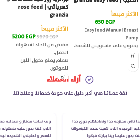
الحليب | granzia easy feed
كهربائي | rose feed
الأكثر مبيعاً
granzia
650
EGP
الأكثر مبيعاً
Easyfeed Manual Breast
5200
EGP
5670
EGP
Pump
مقبض من الجلد لسهولة
يحتوي علي مستويين للشفط.
الحمل.
صمام يمنع دخول اللبن
للموتور.
آراء العملاء
ثقة عملائنا هي أكبر دليل على جودة خدماتنا ومنتجاتنا.
اس محترمه جدا وتعاملهم ذوق جدا
ويب سايت ممتاز و صيدليه ممتازه .
لوحيده اللى لاقيت عنده الكبسولات
اللي كنت بدور عليه بسهوله و من 
ور عليها ربنا يبارك فيكوا
للسعر و لحاجتي الشديده ليه قدر