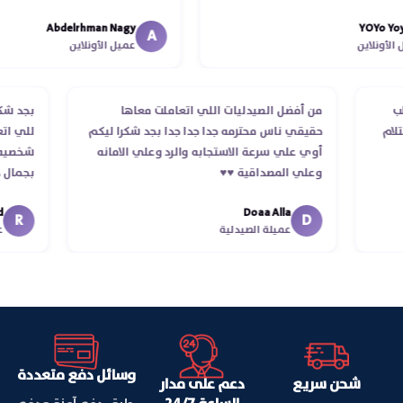
الدكتور ليا و للمندوب لحد ما استلمت 
Abdelrhman Nagy
YOYo
انتهاء موعد عمله ..فضل يتابع معايا ل
A
نلاين
عميل الأونلاين
استلمت ..شكرا جزيلا ليكم
الطلب
من أفضل الصيدليات اللي اتعاملت معاها
بجد
 استلام
حقيقي ناس محترمه جدا جدا جدا بجد شكرا ليكم
للي
أوي علي سرعة الاستجابه والرد وعلي الامانه
شخص
وعلي المصداقية ♥️♥️‏
بجم
في 
Doaa Alla
اسك
R
D
عميلة الصيدلية
وسائل دفع متعددة
شحن سريع
دعم على مدار