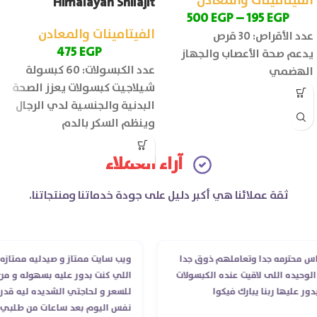
الفيتامينات والمعادن
Himalayan Shilajit
500
EGP
–
195
EGP
الفيتامينات والمعادن
عدد الأقراص: 30 قرص
475
EGP
يدعم صحة الأعصاب والجهاز
عدد الكبسولات: 60 كبسولة
الهضمي
شيلاجيت كبسولات يعزز الصحة
البدنية والجنسية لدي الرجال
وينظم السكر بالدم
آراء العملاء
ثقة عملائنا هي أكبر دليل على جودة خدماتنا ومنتجاتنا.
محترمه جدا وتعاملهم ذوق جدا
ويب سايت ممتاز و صيدليه ممتازه ..وف
يده اللى لاقيت عنده الكبسولات
اللي كنت بدور عليه بسهوله و من غير
ليها ربنا يبارك فيكوا
للسعر و لحاجتي الشديده ليه قدر يو
نفس اليوم بعد ساعات من طلبي و مت