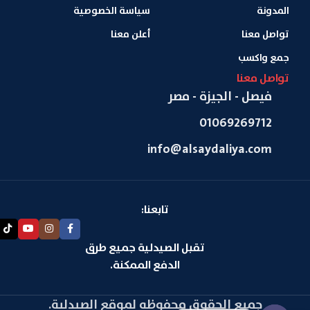
المدونة
سياسة الخصوصية
تواصل معنا
أعلن معنا
جمع واكسب
تواصل معنا
فيصل - الجيزة - مصر
01069269712
info@alsaydaliya.com
تابعنا:
تقبل الصيدلية جميع طرق
الدفع الممكنة.
جميع الحقوق محفوظه لموقع الصيدلية.