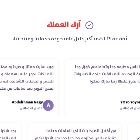
آراء العملاء
ثقة عملائنا هي أكبر دليل على جودة خدماتنا ومنتجاتنا.
س محترمه جدا وتعاملهم ذوق جدا
ويب سايت ممتاز و صيدليه ممتازه ..
وحيده اللى لاقيت عنده الكبسولات
اللي كنت بدور عليه بسهوله و من غ
ر عليها ربنا يبارك فيكوا
للسعر و لحاجتي الشديده ليه قدر 
نفس اليوم بعد ساعات من طلبي و 
الدكتور ليا و للمندوب لحد ما استل
Abdelrhman Nagy
YOYo Y
انتهاء موعد عمله ..فضل يتابع معايا
A
أونلاين
عميل الأونلاين
استلمت ..شكرا جزيلا ليكم
طلب
من أفضل الصيدليات اللي اتعاملت معاها
بجد ش
ستلام
حقيقي ناس محترمه جدا جدا جدا بجد شكرا ليكم
للي ا