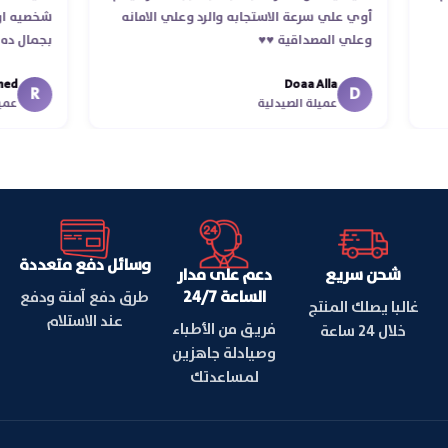
أوي علي سرعة الاستجابه والرد وعلي الامانه
شخصيه
وعلي المصداقية ♥️♥️‏
بجمال
في تو
Doaa Alla
اسكندر
R
D
عميلة الصيدلية
وسائل دفع متعددة
شحن سريع
دعم على مدار
الساعة 24/7
طرق دفع آمنة ودفع
غالبا يصلك المنتج
عند الاستلام
فريق من الأطباء
خلال 24 ساعة
وصيادلة جاهزين
لمساعدتك