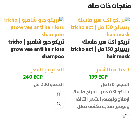
منتجات ذات صلة
تريكو اكت هير ماسك
تريكو جرو شامبو | tricho
ريبيرنج 150 مل | tricho act
grow vee anti hair loss
shampoo
hair mask
العناية بالشعر
العناية بالشعر
240
EGP
199
EGP
الحجم: 150 مل
الحجم: 200 مل.
ترايكو اكت هير ريبيرنج ماسك
لإصلاح وترميم الشعر التالف
،
وتوفير تغذية مكثفة تقلل
تشابك الشعر وتحميه من أضرار
الحرارة وأشعة الشمس.