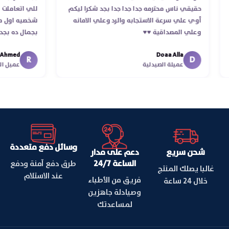
م
حقيقي ناس محترمه جدا جدا جدا بجد شكرا ليكم
للي اتعا
أوي علي سرعة الاستجابه والرد وعلي الامانه
شخصيه او
وعلي المصداقية ♥️♥️‏
بجمال ده
في توصيل
med
Doaa Alla
اسكندرية 
R
D
عميلة الصيدلية
عمي
وسائل دفع متعددة
شحن سريع
دعم على مدار
الساعة 24/7
طرق دفع آمنة ودفع
غالبا يصلك المنتج
عند الاستلام
فريق من الأطباء
خلال 24 ساعة
وصيادلة جاهزين
لمساعدتك