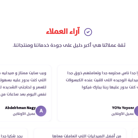
آراء العملاء
ثقة عملائنا هي أكبر دليل على جودة خدماتنا ومنتجاتنا.
 ناس محترمه جدا وتعاملهم ذوق جدا
ويب سايت ممتاز و صيدليه ممتازه
ة الوحيده اللى لاقيت عنده الكبسولات
اللي كنت بدور عليه بسهوله و م
بدور عليها ربنا يبارك فيكوا
للسعر و لحاجتي الشديده ليه ق
نفس اليوم بعد ساعات من طلبي
الدكتور ليا و للمندوب لحد ما ا
Abdelrhman Nagy
YOYo Yoyo
انتهاء موعد عمله ..فضل يتابع م
A
ل الأونلاين
عميل الأونلاين
استلمت ..شكرا جزيلا ليكم
من أفضل الصيدليات اللي اتعاملت معاها
بجد شكرا 