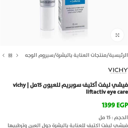
انقر للتكبير
الرئيسية
/
منتجات العناية بالبشرة
/
سيروم الوجه
فيشي ليفت أكتيف سوبريم للعيون 15مل | vichy
liftactiv eye care
1399
EGP
الحجم : 15 مل
فيشي ليفت اكتيف للعناية بالبشرة حول العين وترطيبها