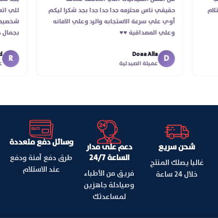
 استلام
حقيقي ناس محترمه جدا جدا جدا بجد شكرا ليكم
للي
أوي علي سرعة الاستجابه والرد وعلي الامانه
شخص
وعلي المصداقية ♥️♥️‏
بجم
في 
Doaa Alla
اسك
R
D
عميلة الصيدلية
وسائل دفع متعددة
شحن سريع
دعم على مدار
الساعة 24/7
طرق دفع آمنة ودفع
غالبا يصلك المنتج
عند الاستلام
فريق من الأطباء
خلال 24 ساعة
وصيادلة جاهزين
لمساعدتك