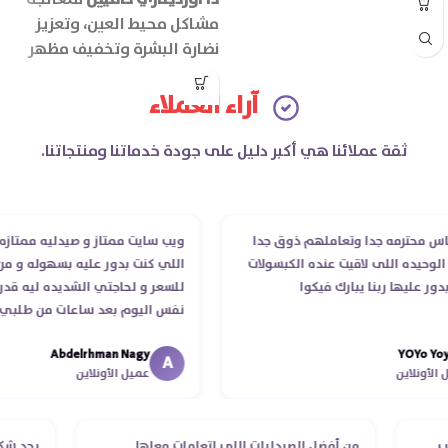
مشاكل محيط العين، وتعزيز
نضارة البشرة وتخفيف مظهر
علامات الإجهاد.
آراء العملاء
ثقة عملائنا هي أكبر دليل على جودة خدماتنا ومنتجاتنا.
محترمه جدا وتعاملهم ذوق جدا
ويب سايت ممتاز و صيدليه ممتازه ..وفر
يده اللى لاقيت عنده الكبسولات
اللي كنت بدور عليه بسهوله و من غير
ليها ربنا يبارك فيكوا
للسعر و لحاجتي الشديده ليه قدر يو
نفس اليوم بعد ساعات من طلبي و مت
الدكتور ليا و للمندوب لحد ما استلمت 
Abdelrhman Nagy
YOY
انتهاء موعد عمله ..فضل يتابع معايا ل
A
نلاين
عميل الأونلاين
استلمت ..شكرا جزيلا ليكم
الطلب
من أفضل الصيدليات اللي اتعاملت معاها
بجد