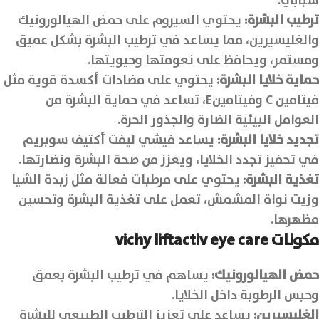
شبابي.
ترطيب البشرة:
يحتوي السيروم على حمض الهيالورونيك
والغليسيرين، مما يساعد في ترطيب البشرة بشكل عميق
ومستمر، ويحافظ على نعومتها وحيويتها.
حماية خلايا البشرة:
يحتوي على مضادات أكسدة قوية مثل
فيتامين C وفيتامينE، تساعد في حماية البشرة من
العوامل البيئية الضارة والجذور الحرة.
تجديد خلايا البشرة:
يساعد فيشي ليفت أكتيف سوبريم
في تحفيز تجدد الخلايا، ويعزز من صحة البشرة ونضارتها.
تغذية البشرة:
يحتوي على مرطبات فعالة مثل زبدة الشيا
وزيت نواة المشمش، تعمل على تغذية البشرة وتحسين
مظهرها.
مكونات vichy liftactiv eye care
حمض الهيالورونيك:
يساهم في ترطيب البشرة بعمق
وحبس الرطوبة داخل الخلايا.
الغليسيرين:
يساعد على تعزيز الترطيب الطبيعي للبشرة