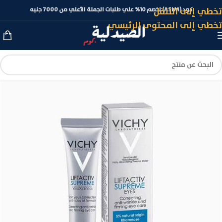
تخطي إلى التنقل
كود (ASLM) لخصم 10% علي طلبات الجملة الأعلي من 7000 جنيه
تخطي إلى المحتوى الرئيسي