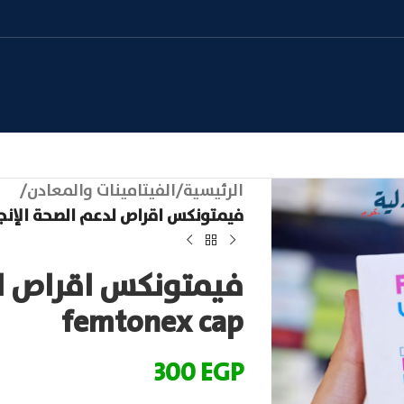
الرئيسية
/
الفيتامينات والمعادن
/
فيمتونكس اقراص لدعم الصحة الإنجابية | x cap
فيمتونكس اقراص لدع
femtonex cap
300
EGP