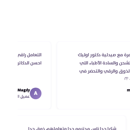
الغضاريف وحمايتها من التآكل.
 دكتور اوليك
التعامل راقي جدا و الخدمه محترمه 
لأطباء اللي
احسن الدكاتره الي اتعاملت معاهم
والتحضر في
Ahmed Magdy
A
عميل الأونلاين
لي
شكرا جدا ناس محترمه جدا وتعاملهم ذوق جدا