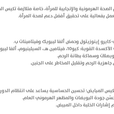
مم خصيصا لدعم الصحة الهرمونية والإنجابية للمرأة، خاصة متلازمة 
عمل بفعالية على تحقيق أفضل دعم لصحة المرأة.
كايرو إينوزيتول وحمض ألفا ليبويك وفيتامينات ب.
ن هـ، السيلينيوم، ألفا ليبويك.
ويصلات وسماكة بطانة الرحم.
يس المبايض؛ تحسين الحساسية يساعد على انتظام الدورة
سّن جودة البويضات والمظهر الهرموني العام.
 إشارات الخلية داخل المبيض.