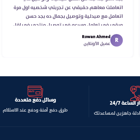
 سرعة
اتعاملت معاهم حقيقي عن تجربتي شخصيه ا
️♥️‏
اتعامل مع صيدلية وتوصيل بجمال ده بجد حس
ورقي في تعامل وسرعه في توصيل منتجي ف
من يومين من اسكندرية للقاهره ..
Rowan Ahmed
R
عميل الأونلاين
وسائل دفع متعددة
لساعة 24/7
طرق دفع آمنة ودفع عند الاستلام
ادلة جاهزين لمساعدتك