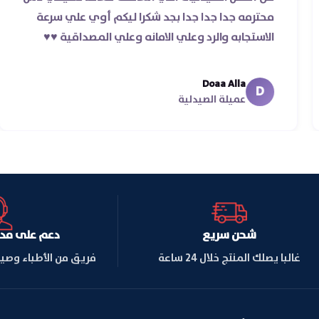
ردر ده غير
محترمه جدا جدا جدا بجد شكرا ليكم أوي علي
الاستجابه والرد وعلي الامانه وعلي المصداقية ♥
Doaa Alla
D
عميلة الصيدلية
شحن سريع
دعم على مدار ا
غالبا يصلك المنتج خلال 24 ساعة
فريق من الأطباء وصي