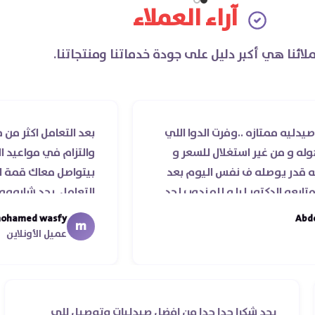
الأوعية الدموية وتقليل خطر الإصابة
آراء العملاء
بأمراض القلب والشرايين.
لائنا هي أكبر دليل على جودة خدماتنا ومنتجاتنا.
..وفرت الدوا اللي
بعد التعامل اكثر من مرة مع صيدلية
استغلال للسعر و
والتزام في مواعيد الشحن والسادة ا
ف نفس اليوم بعد
بيتواصل معاك قمة الذوق والرقي 
ليا و للمندوب لحد
التعامل. بجد شابووو 👏‏
 عمله ..فضل يتابع
mohamed wasfy
m
ليكم
عميل الأونلاين
يقي ناس
بجد شكرا جدا جدا من افضل صيدليات وتوصيل ل