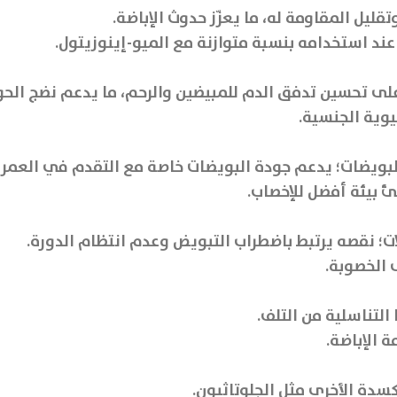
يل المقاومة له، ما يعزّز حدوث الإباضة.
 استخدامه بنسبة متوازنة مع الميو-إينوزيتول.
د على تحسين تدفق الدم للمبيضين والرحم، ما يدعم نضج الح
يوية الجنسية.
لبويضات؛ يدعم جودة البويضات خاصة مع التقدم في العمر ا
 بيئة أفضل للإخصاب.
؛ نقصه يرتبط باضطراب التبويض وعدم انتظام الدورة.
 الخصوبة.
لتناسلية من التلف.
 الإباضة.
سدة الأخرى مثل الجلوتاثيون.