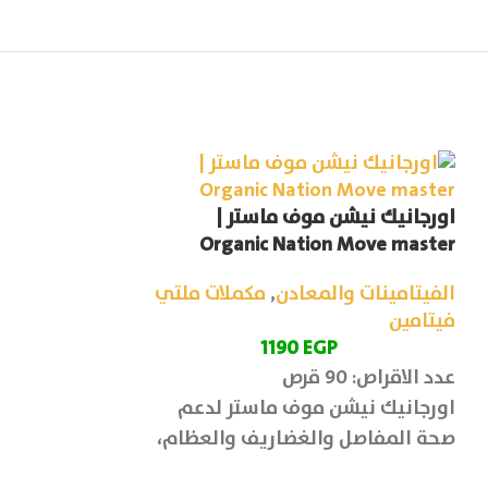
اورجانيك نيشن موف ماستر |
فيرونوزام كبسول | m Cap
Organic Nation Move master
الفيتامينات وا
الفيتامينات والمعادن
,
مكملات ملتي
P
فيتامين
عدد الكبسولات: 30 كبسول
1190
EGP
فيرونوزام مهم 
عدد الاقراص: 90 قرص
ولصحة القلب
اورجانيك نيشن موف ماستر لدعم
صحة المفاصل والغضاريف والعظام،
د
بالإضافة الى تعزيز وإعادة بناء