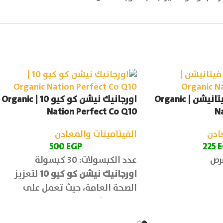
اورجانيك نيشن فيتانيشن | Organic
اورجانيك نيشن كو كيو 10 | Organic
Nation Perfect Co Q10
Na
ادن
الفيتامينات والمعادن
500
EGP
225
E
عدد الكبسولات: 30 كبسولة
اورجانيك نيشن كو كيو 10
لتعزيز
الصحة العامة، حيث تعمل على
تحسين الأداء الرياضي وتقليل الإجها
العضلي، بالإضافة الى دعم صحة