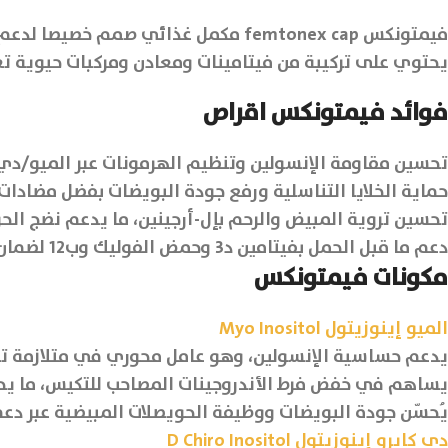
فيمتونكس femtonex cap مكمل غذائي ص
يحتوي على تركيبة من فيتامينات ومعادن ومركبات حيوية ت
فوائد فيمتونكس اقراص
تحسين مقاومة الإنسولين وتنظيم الهرمونات عبر الميو/دي-
حماية الخلايا التناسلية ورفع جودة البويضات بفضل مضادات الأكسدة القوية: كيو10، فيتامي
تحسين تروية المبيض والرحم بإل-أرجينين، ما يدعم نضج الح
دعم ما قبل الحمل بفيتامين د3 وحمض الفوليك وب12 لضمان جاهزية الرحم وتقليل المخاطر على الجنين.
مكونات فيمتونكس
الميو إينوزيتول Myo Inositol
يدعم حساسية الإنسولين، وهو عامل محوري في متلازمة تك
يساهم في خفض فرط الأندروجينات المصاحب للتكيس، ما يح
يُحسّن جودة البويضات ووظيفة الحويصلات المبيضية عبر دعم
دي كايرو إينوزيتول D Chiro Inositol