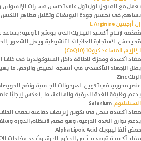
يعمل مع الميو-إينوزيتول على تحسين مسارات الإنسولين وتقل
يساهم في تحسين جودة البويضات وتقليل مظاهر التكيس عند
إل أرجينين L Arginine
مُقدّمة لإنتاج أكسيد النيتريك الذي يوسّع الأوعية؛ يساع
قد يحسّن الاستجابة للعلاجات التنشيطية ويعزز الشعور بالح
الإنزيم المساعد كيو10 (CoQ10)
مضاد أكسدة ومحرّك للطاقة داخل الميتوكوندريا في خلايا ا
يقلل الإجهاد التأكسدي في أنسجة المبيض والرحم، ما يهيئ
الزنك Zinc
عنصر محوري في تكوين الهرمونات الجنسية ونضج الحويصلات
يدعم وظيفة الغدة الدرقية والمناعة، ما ينعكس إيجابًا على
السيلينيوم
Selenium
مضاد أكسدة يدخل في تكوين إنزيمات دفاعية تحمي الخلايا ا
يدعم توازن الغدة الدرقية، وهو مهم لانتظام الدورة وسلامة
حمض ألفا ليبويك Alpha Lipoic Acid
مضاد أكسدة قوي يحدّ من الجذور الحرة، ويُجدد مضادات الأك