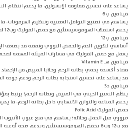
يساعد على تحسين مقاومة الإنسولين، ما يدعم انتظام الت
فيتامين ب6
يساهم في تصنيع النواقل العصبية وتنظيم الهرمونات، ما ق
يدعم استقلاب الهوموسيستئين مع حمض الفوليك وب12 لصحة أوعية الرحم والمبايض.
فيتامين ب12
أساسي لتكوين الدم والحمض النووي ونقصه قد يضعف الإبا
يعمل مع حمض الفوليك في مسارات الميثلة المهمة لصحة ا
فيتامين هـ Vitamin E
مضاد أكسدة يحمي بطانة الرحم وخلايا المبيض من الإجهاد 
قد يساعد على تحسين استجابة بطانة الرحم ودعم جودة المخ
فيتامين د3
ينظّم التعبير الجيني في المبيض وبطانة الرحم؛ يرتبط بم
يدعم المناعة والتوازن الالتهابي داخل بطانة الرحم، ما يه
حمض الفوليك Folic Acid
ضروري قبل الحمل وخلاله؛ يساهم في منع عيوب الأنبوب ال
مع ب12 وب6 يخفض الهوموسيستئين ويدعم صحة أوعية الرحم، وهو ما يرتبط بخصوبة أفضل.