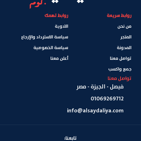
روابط سريعة
روابط تهمك
من نحن
الادوية
المتجر
سياسة الاسترداد والإرجاع
المدونة
سياسة الخصوصية
تواصل معنا
أعلن معنا
جمع واكسب
تواصل معنا
فيصل - الجيزة - مصر
01069269712
info@alsaydaliya.com
تابعنا: