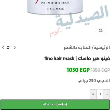
انقر للتكبير
الرئيسية
/
العناية بالشعر
فينو هير ماسك | fino hair mask
1050
EGP
1350
EGP
الحجم: 230 جرام.
+
-
إضافة إلى السلة