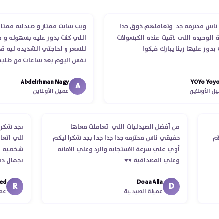
س محترمه جدا وتعاملهم ذوق جدا
ويب سايت ممتاز و صيدليه ممتازه ..
وحيده اللى لاقيت عنده الكبسولات
اللي كنت بدور عليه بسهوله و من غ
ر عليها ربنا يبارك فيكوا
للسعر و لحاجتي الشديده ليه قدر 
نفس اليوم بعد ساعات من طلبي و 
الدكتور ليا و للمندوب لحد ما استل
Abdelrhman Nagy
YOYo Y
انتهاء موعد عمله ..فضل يتابع معايا
A
أونلاين
عميل الأونلاين
استلمت ..شكرا جزيلا ليكم
طلب
من أفضل الصيدليات اللي اتعاملت معاها
بجد ش
ستلام
حقيقي ناس محترمه جدا جدا جدا بجد شكرا ليكم
للي ا
أوي علي سرعة الاستجابه والرد وعلي الامانه
شخصيه
وعلي المصداقية ♥️♥️‏
بجمال
في تو
Doaa Alla
اسكندر
R
D
عميلة الصيدلية