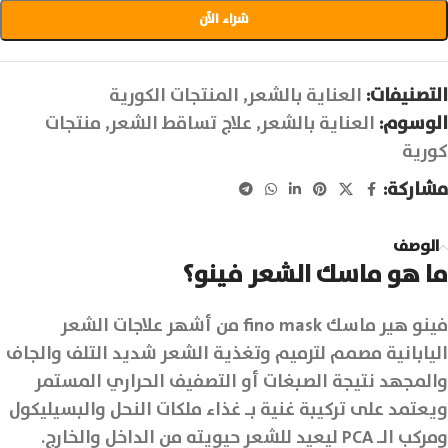
شراء الآن
التصنيفات:
العناية بالشعر
,
المنتجات الكورية
الوسوم:
العناية بالشعر
,
علاج تساقط الشعر
,
منتجات
كورية
مشاركة:
الوصف
‌ما هو ماسك الشعر فينو؟
فينو هير ماسك fino mask من أشهر علاجات الشعر
اليابانية مصمم لترميم وتغذية الشعر شديد التلف والجاف
والمجهد نتيجة الصبغات أو التصفيف الحراري المستمر
ويعتمد على تركيبة غنية بـ غذاء ملكات النحل والبسيليكول
ومركب الـ PCA ليعيد للشعر حيويته من الداخل والخارج.