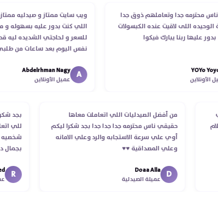
 محترمه جدا وتعاملهم ذوق جدا
ويب سايت ممتاز و صيدليه ممتازه ..و
حيده اللى لاقيت عنده الكبسولات
اللي كنت بدور عليه بسهوله و من غي
 عليها ربنا يبارك فيكوا
للسعر و لحاجتي الشديده ليه قدر ي
نفس اليوم بعد ساعات من طلبي و م
الدكتور ليا و للمندوب لحد ما استلم
Abdelrhman Nagy
YOYo 
انتهاء موعد عمله ..فضل يتابع معايا 
A
ونلاين
عميل الأونلاين
استلمت ..شكرا جزيلا ليكم
لطلب
من أفضل الصيدليات اللي اتعاملت معاها
بجد 
استلام
حقيقي ناس محترمه جدا جدا جدا بجد شكرا ليكم
للي 
أوي علي سرعة الاستجابه والرد وعلي الامانه
شخصي
وعلي المصداقية ♥️♥️‏
بجما
في ت
Doaa Alla
اسكند
R
D
عميلة الصيدلية