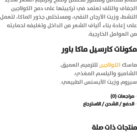
نظام متكامل ومتطور مخصص لإصلاح وترميم الشعر شديد
الجفاف والتلف تعتمد في تركيبتها على دمج الكولاجين
النشط، وزيت الأرجان النقي، ومستخلص جذور الماكا، لتعمل
على إعادة بناء ألياف الشعر من الداخل وتغليفه لحمايته
من العوامل الخارجية.
مكونات كارسيل ماكا باور
ماسك
الكولاجين
للترميم العميق.
الشامبو والبلسم المغذي.
سيروم وزيت الأيسنس الطبيعي.
مراجعات (0)
الدفع / الشحن / الاسترجاع
منتجات ذات صلة