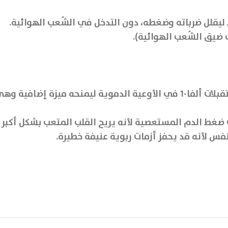
ليقلل ضرباته وضغطه، دون التدخل في الشُعب الهوائية.
ب ضيق الشُعب الهوائية).
آلية العمل: لا يكتفي بالعمل على القلب فقط، بل يقفل مستقبلات ألفا-1 في الأوعية ال
 ضغط الدم المستعصية لأنه يريح القلب المتعب بشكل أكبر ع
فس لأنه قد يحفز أزمات ربوية عنيفة خطيرة.