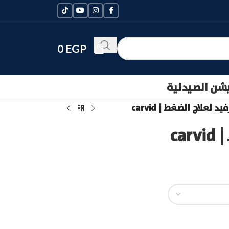
0
EGP
يشن الصيدلية
يد لعلاج الضغط | carvid
ca