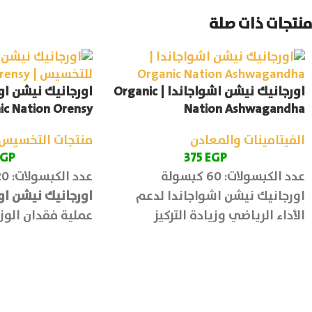
منتجات ذات صلة
اورجانيك نيشن اشواجاندا | Organic
اورجانيك نيشن ا
ic Nation Orensy
Nation Ashwagandha
الفيتامينات والمعادن
منتجات التخسيس
EGP
375
EGP
عدد الكبسولات: 60 كبسولة
عدد الكبسولات: 120 كبسولة
اورجانيك نيشن اشواجاندا لدعم
اورجانيك نيشن ا
الأداء الرياضي وزيادة التركيز
عملية فقدان الوزن
الذهني، بالإضافة الى تحسين صحة
مستويات الطاقة، 
القلب وتقوية جهاز المناعة.
تحسين التركيز وتعز