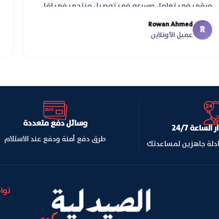
ورقي في تعامل وسرعه في توصيل منتجي في اقل
من يومين من اسكندرية للقاهره ..
Rowan Ahmed
R
عميل الأونلاين
وسائل دفع متعددة
لساعة 24/7
طرق دفع آمنة ودفع عند الاستلام
ادلة جاهزين لمساعدتك
توا