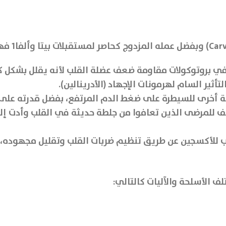
 في بروتوكولات مقاومة ضعف عضلة القلب لأنه يقلل بشكل ك
ير السام لهرمونات الإجهاد (الأدرينالين).
ية أخرى للسيطرة على ضغط الدم المرتفع، بفضل قدرته على 
ُوصف للمرضى الذين تعافوا من جلطة حديثة في القلب وأدت 
لب للأكسجين عن طريق تنظيم ضربات القلب وتقليل مجهوده، ل
ف الأسلحة والآليات كالتالي: