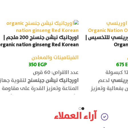
ورينسي للتخسيس |
اورجانيك نيشن جنسنج 200 ملجم |
rganic nation ginseng Red Korean
Organ
الفيتامينات والمعادن
350
EGP
675
عدد الاقراص: 60 قرص
ورينسي
لدعم
اورجانيك نيشن جينسنج
لتقوية جهاز
 بفعالية وتعزيز
المناعة وتعزيز القدرة على مقاومة
بالإضافة الى
الأمراض، بالإضافة الى تحسن الأداء
يز الذاكرة.
الرياضي وزيادة مستوى الطاقة
والحيوية في الجسم.
آراء العملاء