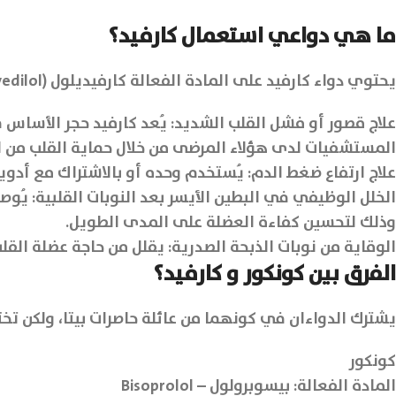
ما هي دواعي استعمال كارفيد؟
يحتوي دواء كارفيد على المادة الفعالة كارفيديلول (Carvedilol) وبفضل عمله المزدوج كحاصر لمستقبلات بيتا وألفا1 فهو يُستعمل تحت إشراف طبي لحالات:
علاج قصور أو فشل القلب الشديد: يُعد كارفيد حجر الأساس
المستشفيات لدى هؤلاء المرضى من خلال حماية القلب من التأث
علاج ارتفاع ضغط الدم: يُستخدم وحده أو بالاشتراك مع أدو
الخلل الوظيفي في البطين الأيسر بعد النوبات القلبية: ي
وذلك لتحسين كفاءة العضلة على المدى الطويل.
الوقاية من نوبات الذبحة الصدرية: يقلل من حاجة عضلة الق
الفرق بين كونكور و كارفيد؟
يشترك الدواءان في كونهما من عائلة حاصرات بيتا، ولكن تختل
كونكور
المادة الفعالة: بيسوبرولول – Bisoprolol