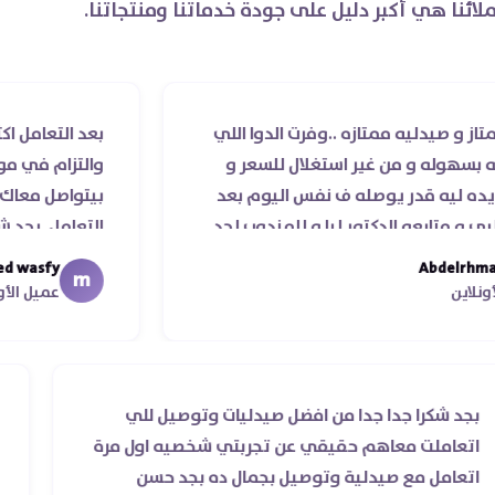
لائنا هي أكبر دليل على جودة خدماتنا ومنتجاتنا.
 ممتازه ..وفرت الدوا اللي
بعد التعامل اكثر من مرة 
 من غير استغلال للسعر و
والتزام في مواعيد الشحن 
ر يوصله ف نفس اليوم بعد
بيتواصل معاك قمة الذوق
الدكتور ليا و للمندوب لحد
التعامل. بجد شابووو 👏‏
هاء موعد عمله ..فضل يتابع
mohamed wasfy
m
را جزيلا ليكم
عميل الأونلاين
بجد شكرا جدا جدا من افضل صيدليات وتوصيل للي
اتعاملت معاهم حقيقي عن تجربتي شخصيه اول مرة
اتعامل مع صيدلية وتوصيل بجمال ده بجد حسن