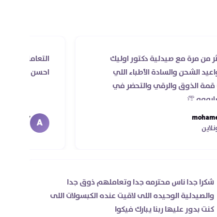
مع صيدلية دكتور اوليك
التعامل راقي جدا و الخدم
والسادة الأطباء اللي
احسن الدكاتره الي اتعامل
 والرقي والتحضر في
Ahmed Magdy
A
عميل الأونلاين
شكرا جدا ناس محترمه جدا وتعاملهم ذوق جدا
والصيدلية الوحيده اللى لاقيت عنده الكبسولات اللى
كنت بدور عليها ربنا يبارك فيكوا