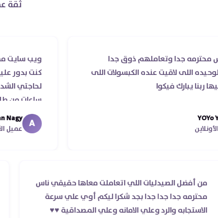
ثقة عم
جدا وتعاملهم ذوق جدا
ويب سايت ممتاز و صيدليه
 لاقيت عنده الكبسولات اللى
كنت بدور عليه بسهوله و
رك فيكوا
لحاجتي الشديده ليه قد
ساعات من طلبي و متابعه 
ما استلمت بالرغم من انت
Abdelrhman Nagy
A
معايا لحد ما استلمت ..شك
عميل الأونلاين
من أفضل الصيدليات اللي اتعاملت معاها حقيقي ناس
ر
محترمه جدا جدا جدا بجد شكرا ليكم أوي علي سرعة
الاستجابه والرد وعلي الامانه وعلي المصداقية ♥️♥️‏