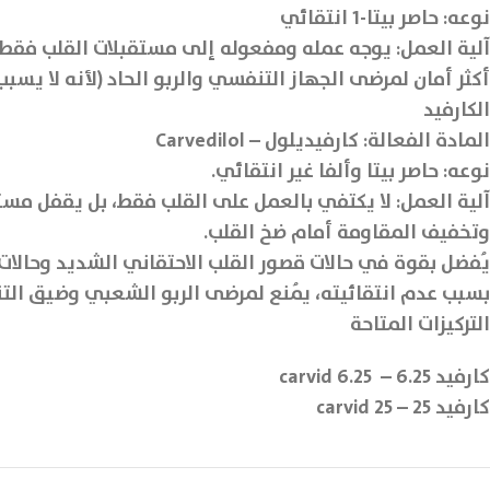
نوعه: حاصر بيتا-1 انتقائي
آلية العمل: يوجه عمله ومفعوله إلى مستقبلات القلب فقط 
أكثر أمان لمرضى الجهاز التنفسي والربو الحاد (لأنه لا يسب
الكارفيد
المادة الفعالة: كارفيديلول – Carvedilol
نوعه: حاصر بيتا وألفا غير انتقائي.
وتخفيف المقاومة أمام ضخ القلب.
يُفضل بقوة في حالات قصور القلب الاحتقاني الشديد وحالات
بسبب عدم انتقائيته، يُمنع لمرضى الربو الشعبي وضيق التن
التركيزات المتاحة
كارفيد 6.25 – carvid 6.25
كارفيد 25 – carvid 25