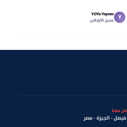
YOYo Yoyonr
Y
عميل الأونلاين
صل معنا
فيصل - الجيزة - مصر