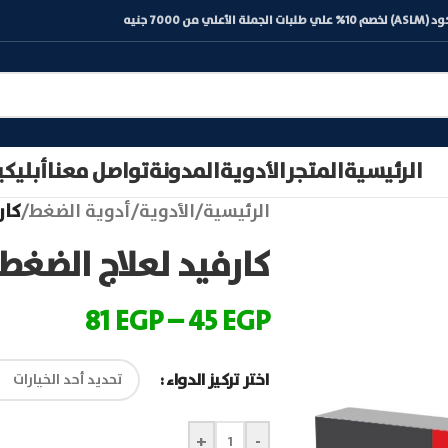
) لخصم 10% علي طلبات الجملة الأعلي من 7000 جنيه
الرئيسية
المتجر
الأدوية
المدونة
تواصل معنا
أبليك
الرئيسية
/
الأدوية
/
أدوية الضغط
/
كارف
كارفيد لعلاج الضغط | rvid
81
EGP
–
45
EGP
اختر تركيز الدواء
+
-