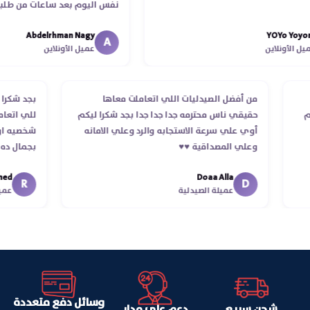
نفس اليوم بعد ساعات من طلبي و 
الدكتور ليا و للمندوب لحد ما استلم
Abdelrhman Nagy
YOYo 
انتهاء موعد عمله ..فضل يتابع معايا
A
أونلاين
عميل الأونلاين
استلمت ..شكرا جزيلا ليكم
طلب
من أفضل الصيدليات اللي اتعاملت معاها
بجد ش
ستلام
حقيقي ناس محترمه جدا جدا جدا بجد شكرا ليكم
للي ا
أوي علي سرعة الاستجابه والرد وعلي الامانه
شخصيه
وعلي المصداقية ♥️♥️‏
بجمال
في ت
Doaa Alla
اسكند
R
D
عميلة الصيدلية
وسائل دفع متعددة
شحن سريع
دعم على مدار