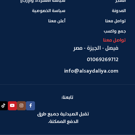
المتجر
سياسة الاسترداد والإرجاع
المدونة
سياسة الخصوصية
تواصل معنا
أعلن معنا
جمع واكسب
تواصل معنا
فيصل - الجيزة - مصر
01069269712
info@alsaydaliya.com
تابعنا:
تقبل الصيدلية جميع طرق
الدفع الممكنة.