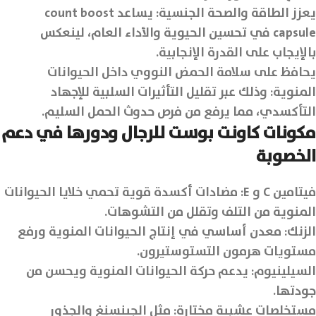
يعزز الطاقة والصحة الجنسية: يساعد count boost
capsule في تحسين الحيوية والأداء العام، لينعكس
بالإيجاب على القدرة الإنجابية.
يحافظ على سلامة الحمض النووي داخل الحيوانات
المنوية: وذلك عبر تقليل التأثيرات السلبية للإجهاد
التأكسدي، مما يرفع من فرص حدوث الحمل السليم.
مكونات كاونت بوست للرجال ودورها في دعم
الخصوبة
فيتامين C و E: مضادات أكسدة قوية تحمي خلايا الحيوانات
المنوية من التلف وتقلل من التشوهات.
الزنك: معدن أساسي في إنتاج الحيوانات المنوية ورفع
مستويات هرمون التستوستيرون.
السيلينيوم: يدعم حركة الحيوانات المنوية ويحسن من
جودتها.
مستخلصات عشبية مختارة: مثل الجينسنغ والجذور