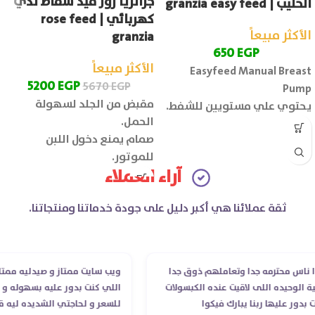
جرانزيا روز فيد شفاط ثدي
الحليب | granzia easy feed
كهربائي | rose feed
الأكثر مبيعاً
granzia
650
EGP
الأكثر مبيعاً
Easyfeed Manual Breast
5200
EGP
5670
EGP
Pump
مقبض من الجلد لسهولة
يحتوي علي مستويين للشفط.
الحمل.
صمام يمنع دخول اللبن
للموتور.
آراء العملاء
ثقة عملائنا هي أكبر دليل على جودة خدماتنا ومنتجاتنا.
س محترمه جدا وتعاملهم ذوق جدا
ويب سايت ممتاز و صيدليه ممتازه ..
وحيده اللى لاقيت عنده الكبسولات
اللي كنت بدور عليه بسهوله و من غ
ر عليها ربنا يبارك فيكوا
للسعر و لحاجتي الشديده ليه قدر 