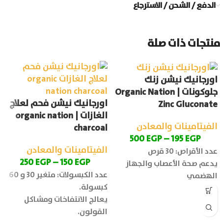
الدفع / الشحن / الاسترجاع
منتجات ذات صلة
اورجانيك نيشن زنك
جلوكونات | Organic Nation
اورجانيك نيشن فحم لعلاج
Zinc Gluconate
الغازات | organic nation
الفيتامينات والمعادن
charcoal
500
EGP
–
195
EGP
الفيتامينات والمعادن
عدد الأقراص: 30 قرص
250
EGP
–
150
EGP
يدعم صحة الأعصاب والجهاز
عدد الكبسولات: متغير 30 و 60
الهضمي
كبسولة.
يعالج الانتفاخات ومشاكل
القولون.