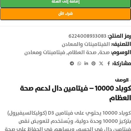
إضافة إلى السلة
شراء الآن
رمز المنتج:
6224008933083
التصنيف:
الفيتامينات والمعادن
الوسوم:
صحة
,
صحة العظام
,
فيتامينات ومعادن
مشاركة:
الوصف
كوباد 10000 – فيتامين دال لدعم صحة
العظام
كوباد 10000 يحتوي على فيتامين D3 (كوليكالسيفيرول)
بتركيز 10000 وحدة دولية، ويُستخدم لتعويض نقص
فيتامين دال في الجسم، ويساهم في الحفاظ على صحة