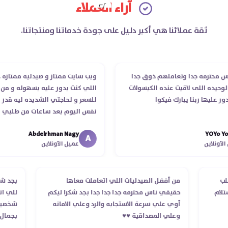
آراء العملاء
ثقة عملائنا هي أكبر دليل على جودة خدماتنا ومنتجاتنا.
رمه جدا وتعاملهم ذوق جدا
ويب سايت ممتاز و صيدليه ممتازه ..وفرت 
 اللى لاقيت عنده الكبسولات
اللي كنت بدور عليه بسهوله و من غير اس
ها ربنا يبارك فيكوا
للسعر و لحاجتي الشديده ليه قدر يوصله
نفس اليوم بعد ساعات من طلبي و متاب
الدكتور ليا و للمندوب لحد ما استلمت با
Abdelrhman Nagy
Y
انتهاء موعد عمله ..فضل يتابع معايا لحد 
A
ين
عميل الأونلاين
استلمت ..شكرا جزيلا ليكم
ام الطلب
من أفضل الصيدليات اللي اتعاملت معاها
ب
أكد استلام
حقيقي ناس محترمه جدا جدا جدا بجد شكرا ليكم
ل
أوي علي سرعة الاستجابه والرد وعلي الامانه
ش
وعلي المصداقية ♥️♥️‏
ب
ف