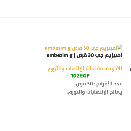
امبيزيم جي 30 قرص | ambezim g
انتينال كبسول وشراب |
الأدوية
,
مضادات الإلتهاب والتورم
الأدوية
,
المضاد
102
EGP
4
EGP
عدد الأقراص: 30 قرص.
متغير الشكل ال
يعالج الإلتهابات والتورم.
يعالج الإسهال و