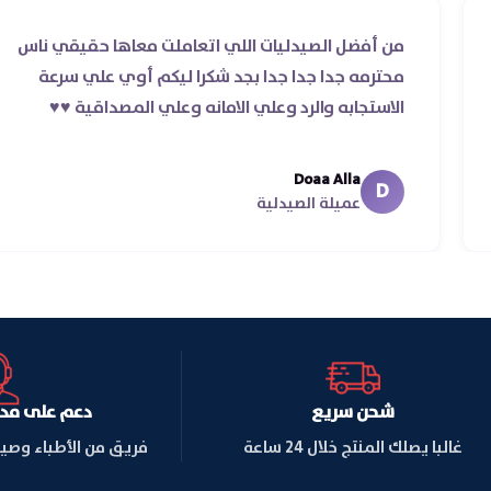
لرد
من أفضل الصيدليات اللي اتعاملت معاها حقي
ر ده غير
محترمه جدا جدا جدا بجد شكرا ليكم أوي علي س
الاستجابه والرد وعلي الامانه وعلي المصداقية ♥️♥
Doaa Alla
D
عميلة الصيدلية
شحن سريع
دعم على مدار ا
غالبا يصلك المنتج خلال 24 ساعة
فريق من الأطباء وصي