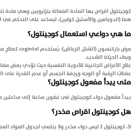
كوجينتول اقراص بها المادة الفعالة بنزتروبين وهي مادة تنت
هما (الدوبامين والأستيل كولين)، ليساعد على التحكم في ا
ما هي دواعي استعمال كوجينتول؟
مرض باركنسون
وبطء الحركة الشديد.
علاج الأعراض الجانبية للأدوية النفسية حيث تؤدي بعض مضاد
عضلات الرقبة أو الوجه ورجفة الجسم أو عدم القدرة على ا
متى يبدأ مفعول كوجينتول؟
يبدأ مفعول دواء كوجينتول في غضون ساعة إلى ساعتين من
هل كوجينتول اقراص مخدر؟
لا، كوجينتول 2 ليس دواء مخدر ولا ينتمي لجدول المواد المخدرة أو الأفيونات.