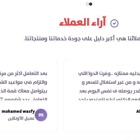
آراء العملاء
لائنا هي أكبر دليل على جودة خدماتنا ومنتجاتنا.
 ..وفرت الدوا اللي
بعد التعامل اكثر من مرة مع صيدل
 استغلال للسعر و
والتزام في مواعيد الشحن والسادة
ه ف نفس اليوم بعد
بيتواصل معاك قمة الذوق والرق
 ليا و للمندوب لحد
التعامل. بجد شابووو 👏‏
عد عمله ..فضل يتابع
mohamed wasfy
m
ا ليكم
عميل الأونلاين