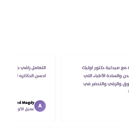
ية دكتور اوليك
التعامل راقي جدا و الخدمه محترم
 الأطباء اللي
احسن الدكاتره الي اتعاملت معاه
ي والتحضر في
Ahmed Magdy
A
عميل الأونلاين