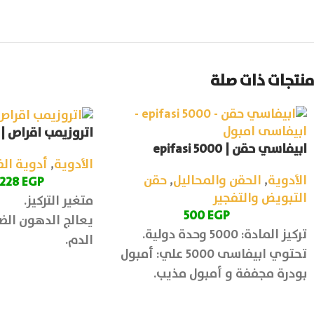
منتجات ذات صلة
اتروزيمب اقراص | atrozemb
ابيفاسي حقن | epifasi 5000
الأدوية
,
أدوية ال
الأدوية
,
الحقن والمحاليل
,
حقن
228
EGP
التبويض والتفجير
متغير التركيز.
500
EGP
يعالج الدهون ال
تركيز المادة: 5000 وحدة دولية.
الدم.
تحتوي ابيفاسى 5000 علي: أمبول
بودرة مجففة و أمبول مذيب.