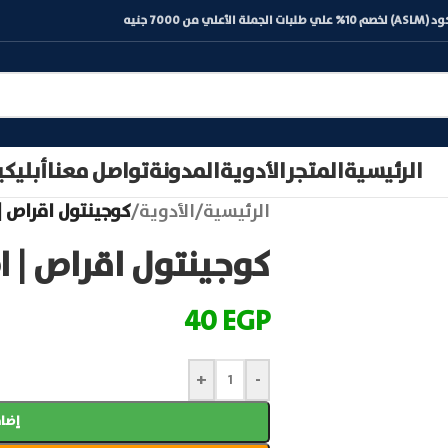
) لخصم 10% علي طلبات الجملة الأعلي من 7000 جنيه
الرئيسية
المتجر
الأدوية
المدونة
تواصل معنا
أبليك
الرئيسية
/
الأدوية
/
كوجينتول اقراص | ogintol
كوجينتول اقراص | cogintol
40
EGP
+
-
إضاف