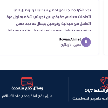
قي ناس
بجد شكرا جدا جدا من افضل صيدليات وتوصيل للي
رعة
اتعاملت معاهم حقيقي عن تجربتي شخصيه اول
️‏
اتعامل مع صيدلية وتوصيل بجمال ده بجد حسن
ورقي في تعامل وسرعه في توصيل منتجي في
من يومين من اسكندرية للقاهره ..
Rowan Ahmed
R
عميل الأونلاين
وسائل دفع متعددة
لساعة 24/7
طرق دفع آمنة ودفع عند الاستلام
ادلة جاهزين لمساعدتك