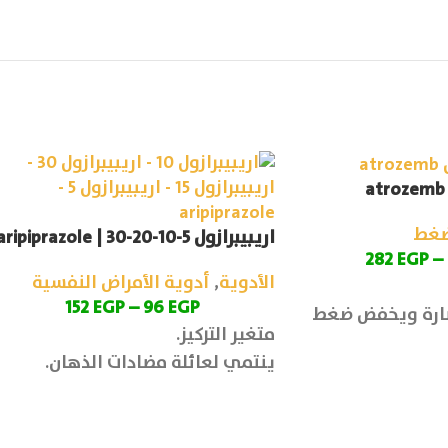
ضغط
اريبيبرازول 5-10-20-30 | aripiprazole
282
EGP
–
الأدوية
,
أدوية الأمراض النفسية
152
EGP
–
96
EGP
ضارة ويخفض ضغط
متغير التركيز.
ينتمي لعائلة مضادات الذهان.