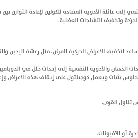
مي إلى عائلة الأدوية المضادة للكولين لإعادة التوازن بين 
لحركة وتخفيف التشنجات العضلية.
 (الشلل الرعاش): يُستخدم cogintol كعلاج مساعد لتخفيف الأعراض الحركية للمرض، مثل
ات الذهان والأدوية النفسية إلى إحداث خلل في الدوبامين 
لجلوس بثبات ويعمل كوجينتول على إيقاف هذه الأعراض وإعا
 تناول القرص.