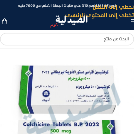
تخطي إلى التنقل
كود (ASLM) لخصم 10% علي طلبات الجملة الأعلي من 7000 جنيه
تخطي إلى المحتوى الرئيسي