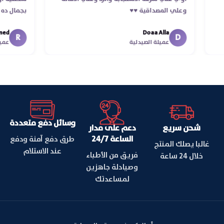
وعلي المصداقية ♥️♥️‏
بجمال
في تو
Doaa Alla
اسكندر
R
D
عميلة الصيدلية
وسائل دفع متعددة
شحن سريع
دعم على مدار
الساعة 24/7
طرق دفع آمنة ودفع
غالبا يصلك المنتج
عند الاستلام
فريق من الأطباء
خلال 24 ساعة
وصيادلة جاهزين
لمساعدتك