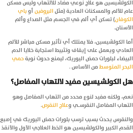
الكولشيسين هو علاج نوعي مضاد للالتهاب وليس مسكن
عام للألم والمسكنات العادية (مثل
البروفين
أو
باي
الكوفان
) تسكن أي ألم في الجسم مثل الصداع وألم
الأسنان.
أما الكولشيسين، فلا يمتلك أي تأثير مسكن مباشر للألم
العادي ويعمل على إيقاف وتثبيط استجابة خلايا الدم
البيضاء لبلورات حمض اليوريك، ليمنع حدوث نوبة
حمي
البحر المتوسط
من الأساس .
هل الكولشيسين مفيد لالتهاب المفاصل؟
نعم، ولكنه مفيد لنوع محدد من التهاب المفاصل وهو
التهاب المفاصل النقرسـي و
علاج النقرص
.
والنقرس يحدث بسبب ترسب بلورات حمض اليوريك في إصبع
القدم الكبير والكولشيسين هو الخط العلاجي الأول والأنقذ