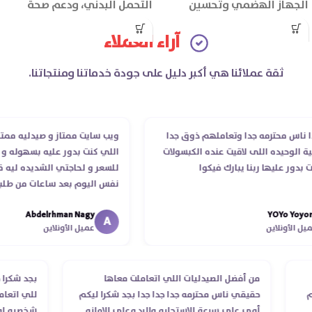
الجهاز الهضمي وتحسين
التحمل البدني، ودعم صحة
كفاءة الهضم ويقلل اضطرابات
العضلات والجهاز العصبي.
آراء العملاء
الجهاز الهضمي مثل الانتفاخ
والغازات.
ثقة عملائنا هي أكبر دليل على جودة خدماتنا ومنتجاتنا.
س محترمه جدا وتعاملهم ذوق جدا
ويب سايت ممتاز و صيدليه ممتازه ..
لوحيده اللى لاقيت عنده الكبسولات
اللي كنت بدور عليه بسهوله و من غ
ر عليها ربنا يبارك فيكوا
للسعر و لحاجتي الشديده ليه قدر 
نفس اليوم بعد ساعات من طلبي و 
الدكتور ليا و للمندوب لحد ما استل
Abdelrhman Nagy
YOYo Y
انتهاء موعد عمله ..فضل يتابع معايا
A
لأونلاين
عميل الأونلاين
استلمت ..شكرا جزيلا ليكم
طلب
من أفضل الصيدليات اللي اتعاملت معاها
بجد ش
ستلام
حقيقي ناس محترمه جدا جدا جدا بجد شكرا ليكم
للي ا
أوي علي سرعة الاستجابه والرد وعلي الامانه
شخصيه