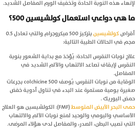
لإنهاء هذه النوبة الحادة وتخفيف الورم المفاصل الشديد.
ما هي دواعي استعمال كولشيسين 500؟
أقراص
كولشيسين
بتركيز 500 ميكروجرام والتي تعادل 0.5
مجم في الحالات الطبية التالية:
علاج نوبات النقرس الحادة: يُؤخذ مع بداية الشعور بنوبة
النقرس لإيقاف تصاعد الالتهاب والألم الشديد في
المفاصل.
الوقاية من نوبات النقرس: يُوصف colchicine 500 بجرعات
صغيرة يومية مستمرة عند البدء في تناول أدوية خفض
حمض اليوريك .
حمى البحر الأبيض المتوسط
(FMF): الكولشيسين هو العلاج
الأساسي واليومي والوحيد لمنع نوبات الألم والالتهاب
التي تصيب البطن، الصدر، والمفاصل لدى هؤلاء المرضى.