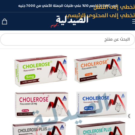
تخطي إلى التنقل
كود (ASLM) لخصم 10% علي طلبات الجملة الأعلي من 7000 جنيه
تخطي إلى المحتوى الرئيسي