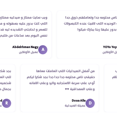
محترمه جدا وتعاملهم ذوق جدا
ويب سايت ممتاز و صيدليه ممتازه ..وف
حيده اللى لاقيت عنده الكبسولات
اللي كنت بدور عليه بسهوله و من غير
عليها ربنا يبارك فيكوا
للسعر و لحاجتي الشديده ليه قدر يو
نفس اليوم بعد ساعات من طلبي و م
الدكتور ليا و للمندوب لحد ما استلمت
Abdelrhman Nagy
YOYo
انتهاء موعد عمله ..فضل يتابع معايا ل
A
ونلاين
عميل الأونلاين
استلمت ..شكرا جزيلا ليكم
الطلب
من أفضل الصيدليات اللي اتعاملت معاها
بجد 
 استلام
حقيقي ناس محترمه جدا جدا جدا بجد شكرا ليكم
للي
أوي علي سرعة الاستجابه والرد وعلي الامانه
شخص
وعلي المصداقية ♥️♥️‏
بجم
في 
Doaa Alla
اسكن
R
D
عميلة الصيدلية