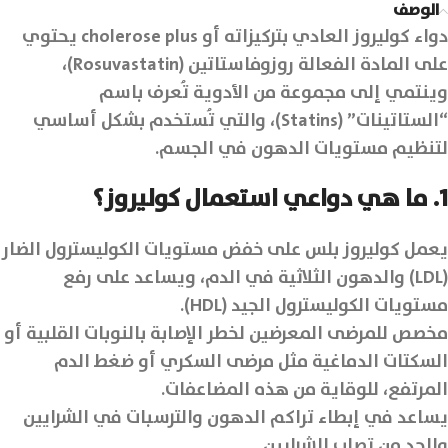
الوصف
دواء كوليروز العادي بتركيزاته أو cholerose plus يحتوي
على المادة الفعالة روزوفاستاتين (Rosuvastatin)،
وينتمي إلى مجموعة من الأدوية تُعرف باسم
“الستاتينات” (Statins)، والتي تُستخدم بشكل أساسي
لتنظيم مستويات الدهون في الجسم.
1. ما هي دواعي استعمال كوليروز؟
يعمل كوليروز بلس على خفض مستويات الكوليسترول الضار
(LDL) والدهون الثلاثية في الدم، ويساعد على رفع
مستويات الكوليسترول الجيد (HDL).
مخصص للمرضى المعرضين لخطر الإصابة بالنوبات القلبية أو
السكتات الدماغية مثل مرضى السكري أو ضغط الدم
المرتفع، للوقاية من هذه المضاعفات.
يساعد في إبطاء تراكم الدهون والترسبات في الشرايين
والحد من تصلب الشرايين.