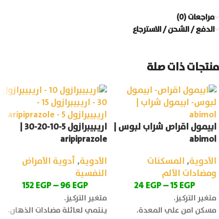
مراجعات (0)
الدفع / الشحن / الاسترجاع
منتجات ذات صلة
ابيمول اقراص شراب لبوس |
اريبيبرازول 5-10-20-30 |
aripiprazole
abimol
الأدوية
,
المسكنات
الأدوية
,
أدوية الأمراض
ومضادات الألم
النفسية
152
EGP
–
96
EGP
24
EGP
–
15
EGP
متغير التركيز.
متغير التركيز.
مسكن امن علي المعدة.
ينتمي لعائلة مضادات الذهان.