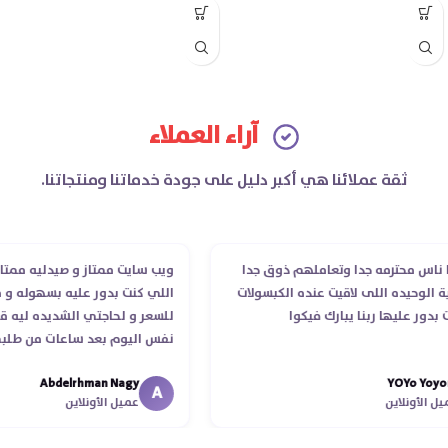
آراء العملاء
ثقة عملائنا هي أكبر دليل على جودة خدماتنا ومنتجاتنا.
اس محترمه جدا وتعاملهم ذوق جدا
ويب سايت ممتاز و صيدليه ممتازه ..
لوحيده اللى لاقيت عنده الكبسولات
اللي كنت بدور عليه بسهوله و من 
ر عليها ربنا يبارك فيكوا
للسعر و لحاجتي الشديده ليه قدر 
نفس اليوم بعد ساعات من طلبي و
الدكتور ليا و للمندوب لحد ما استل
Abdelrhman Nagy
YOYo Y
انتهاء موعد عمله ..فضل يتابع معاي
A
لأونلاين
عميل الأونلاين
استلمت ..شكرا جزيلا ليكم