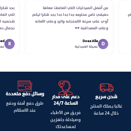
لب
من أفضل الصيدليات اللي اتعاملت معاها
بجد شك
تلام
حقيقي ناس محترمه جدا جدا جدا بجد شكرا ليكم
للي ا
أوي علي سرعة الاستجابه والرد وعلي الامانه
شخصيه 
وعلي المصداقية ♥️♥️‏
بجمال
في تو
Doaa Alla
اسكندر
R
D
عميلة الصيدلية
وسائل دفع متعددة
شحن سريع
دعم على مدار
الساعة 24/7
طرق دفع آمنة ودفع
غالبا يصلك المنتج
عند الاستلام
فريق من الأطباء
خلال 24 ساعة
وصيادلة جاهزين
لمساعدتك