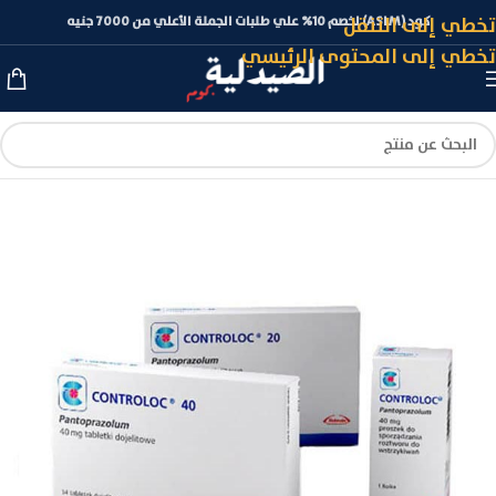
تخطي إلى التنقل
كود (ASLM) لخصم 10% علي طلبات الجملة الأعلي من 7000 جنيه
تخطي إلى المحتوى الرئيسي