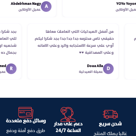
Abdelrhman Nagy
YOYo Y
انتهاء موعد عمله ..فضل يتابع معاي
A
لأونلاين
عميل الأونلاين
استلمت ..شكرا جزيلا ليكم
لب
من أفضل الصيدليات اللي اتعاملت معاها
بجد شك
تلام
حقيقي ناس محترمه جدا جدا جدا بجد شكرا ليكم
للي ات
أوي علي سرعة الاستجابه والرد وعلي الامانه
شخصيه 
وعلي المصداقية ♥️♥️‏
بجمال
في تو
Doaa Alla
اسكندر
R
D
عميلة الصيدلية
وسائل دفع متعددة
شحن سريع
دعم على مدار
الساعة 24/7
طرق دفع آمنة ودفع
غالبا يصلك المنتج