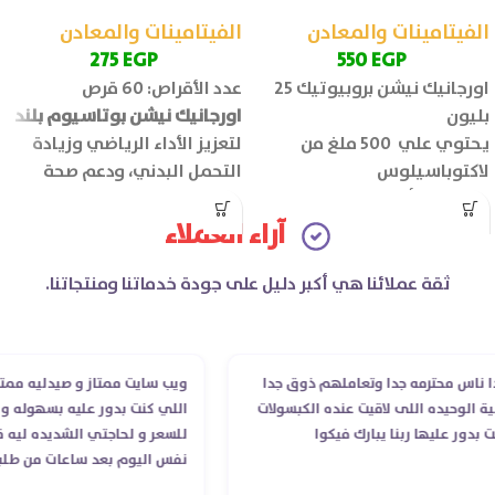
الفيتامينات والمعادن
الفيتامينات والمعادن
275
EGP
550
EGP
اورجانيك نيشن بروبيوتيك 25
عدد الأقراص: 60 قرص
بليون
اورجانيك نيشن بوتاسيوم بلند
يحتوي علي 500 ملغ من
لتعزيز الأداء الرياضي وزيادة
لاكتوباسيلوس
التحمل البدني، ودعم صحة
الإينولين (ألياف البريبايوتك):
العضلات والجهاز العصبي.
100 ملغ
آراء العملاء
عدد الأقراص: 30 قرص
ثقة عملائنا هي أكبر دليل على جودة خدماتنا ومنتجاتنا.
اس محترمه جدا وتعاملهم ذوق جدا
ويب سايت ممتاز و صيدليه ممتازه .
لوحيده اللى لاقيت عنده الكبسولات
اللي كنت بدور عليه بسهوله و من 
ور عليها ربنا يبارك فيكوا
للسعر و لحاجتي الشديده ليه قدر
نفس اليوم بعد ساعات من طلبي و
الدكتور ليا و للمندوب لحد ما است