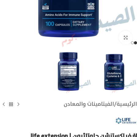
انقر للتكبير
الرئيسية
/
الفيتامينات والمعادن
لايف اكستنشن جلوتاثيون | life extension