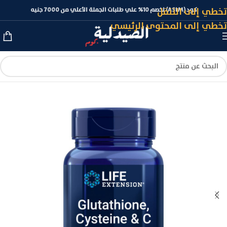
تخطي إلى التنقل
كود (ASLM) لخصم 10% علي طلبات الجملة الأعلي من 7000 جنيه
تخطي إلى المحتوى الرئيسي