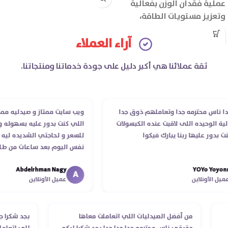
عملية فقدان الوزن بفعالية
وتعزيز مستويات الطاقة،
بالإضافة الى تحسين التركيز
آراء العملاء
وتعزيز الذاكرة.
ثقة عملائنا هي أكبر دليل على جودة خدماتنا ومنتجاتنا.
اس محترمه جدا وتعاملهم ذوق جدا
ويب سايت ممتاز و صيدليه ممتازه .
الوحيده اللى لاقيت عنده الكبسولات
اللي كنت بدور عليه بسهوله و من 
ور عليها ربنا يبارك فيكوا
للسعر و لحاجتي الشديده ليه قدر
نفس اليوم بعد ساعات من طلبي و
الدكتور ليا و للمندوب لحد ما است
Abdelrhman Nagy
YOYo Yo
انتهاء موعد عمله ..فضل يتابع معاي
A
الأونلاين
عميل الأونلاين
استلمت ..شكرا جزيلا ليكم
لب
من أفضل الصيدليات اللي اتعاملت معاها
بجد شك