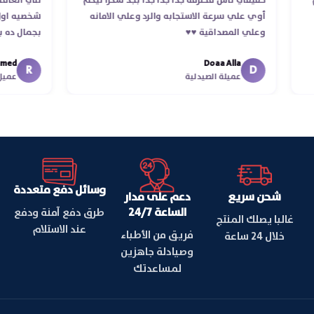
تلام
حقيقي ناس محترمه جدا جدا جدا بجد شكرا ليكم
للي ات
أوي علي سرعة الاستجابه والرد وعلي الامانه
شخصيه 
وعلي المصداقية ♥️♥️‏
بجمال 
في توص
d
Doaa Alla
اسكندري
R
D
عميلة الصيدلية
ع
وسائل دفع متعددة
شحن سريع
دعم على مدار
الساعة 24/7
طرق دفع آمنة ودفع
غالبا يصلك المنتج
عند الاستلام
فريق من الأطباء
خلال 24 ساعة
وصيادلة جاهزين
لمساعدتك