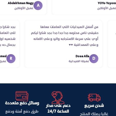
Abdelrhman Nagy
YOYo Yo
انتهاء موعد عمله ..فضل يتابع معاي
A
الأونلاين
عميل الأونلاين
استلمت ..شكرا جزيلا ليكم
لب
من أفضل الصيدليات اللي اتعاملت معاها
بجد شك
تلام
حقيقي ناس محترمه جدا جدا جدا بجد شكرا ليكم
للي ات
أوي علي سرعة الاستجابه والرد وعلي الامانه
شخصيه 
وعلي المصداقية ♥️♥️‏
بجمال 
في توص
d
Doaa Alla
اسكندري
R
D
عميلة الصيدلية
ع
وسائل دفع متعددة
شحن سريع
دعم على مدار
الساعة 24/7
طرق دفع آمنة ودفع
غالبا يصلك المنتج