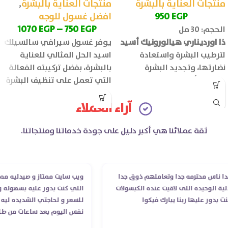
منتجات العناية بالبشرة
منتجات العناية بالبشرة
,
EGP
950
افضل غسول للوجه
1070
EGP
–
750
EGP
الحجم: 30 مل
ذا اورديناري هيالورونيك أسيد
يوفر غسول سيرافي سالسيلك
لترطيب البشرة واستعادة
اسيد الحل المثالي للعناية
نضارتها، وتجديد البشرة
بالبشرة، بفضل تركيبته الفعالة
وجعلها أكثر شباب وحيوية.
التي تعمل على تنظيف البشرة
بعمق والحفاظ على
آراء العملاء
ثقة عملائنا هي أكبر دليل على جودة خدماتنا ومنتجاتنا.
اس محترمه جدا وتعاملهم ذوق جدا
ويب سايت ممتاز و صيدليه ممتازه .
الوحيده اللى لاقيت عنده الكبسولات
اللي كنت بدور عليه بسهوله و من 
ور عليها ربنا يبارك فيكوا
للسعر و لحاجتي الشديده ليه قدر
نفس اليوم بعد ساعات من طلبي و
الدكتور ليا و للمندوب لحد ما است