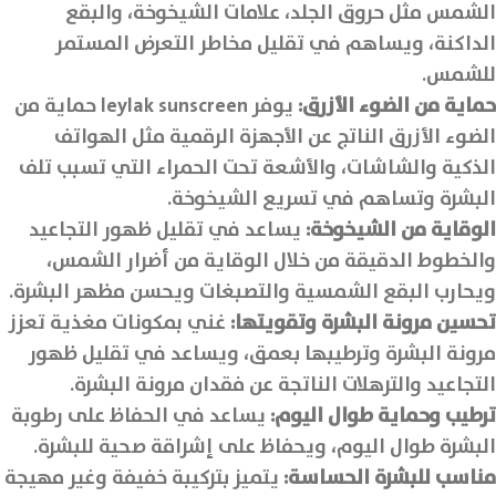
الشمس مثل حروق الجلد، علامات الشيخوخة، والبقع
الداكنة، ويساهم في تقليل مخاطر التعرض المستمر
للشمس.
حماية من الضوء الأزرق:
يوفر leylak sunscreen حماية من
الضوء الأزرق الناتج عن الأجهزة الرقمية مثل الهواتف
الذكية والشاشات، والأشعة تحت الحمراء التي تسبب تلف
البشرة وتساهم في تسريع الشيخوخة.
الوقاية من الشيخوخة:
يساعد في تقليل ظهور التجاعيد
والخطوط الدقيقة من خلال الوقاية من أضرار الشمس،
ويحارب البقع الشمسية والتصبغات ويحسن مظهر البشرة.
تحسين مرونة البشرة وتقويتها:
غني بمكونات مغذية تعزز
مرونة البشرة وترطيبها بعمق، ويساعد في تقليل ظهور
التجاعيد والترهلات الناتجة عن فقدان مرونة البشرة.
ترطيب وحماية طوال اليوم:
يساعد في الحفاظ على رطوبة
البشرة طوال اليوم، ويحفاظ على إشراقة صحية للبشرة.
مناسب للبشرة الحساسة:
يتميز بتركيبة خفيفة وغير مهيجة