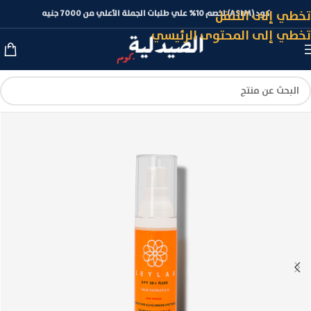
تخطي إلى التنقل
كود (ASLM) لخصم 10% علي طلبات الجملة الأعلي من 7000 جنيه
تخطي إلى المحتوى الرئيسي