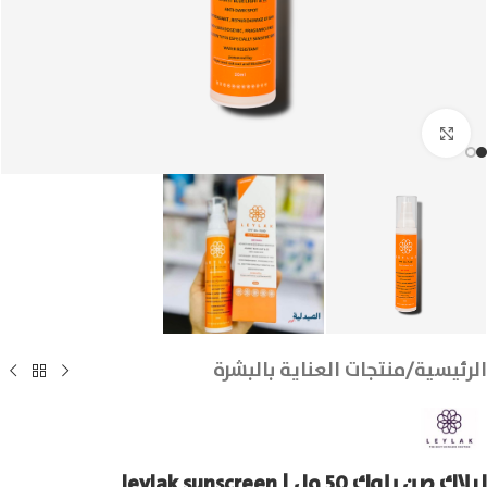
انقر للتكبير
الرئيسية
/
منتجات العناية بالبشرة
ليلاك صن بلوك 50 مل | leylak sunscreen