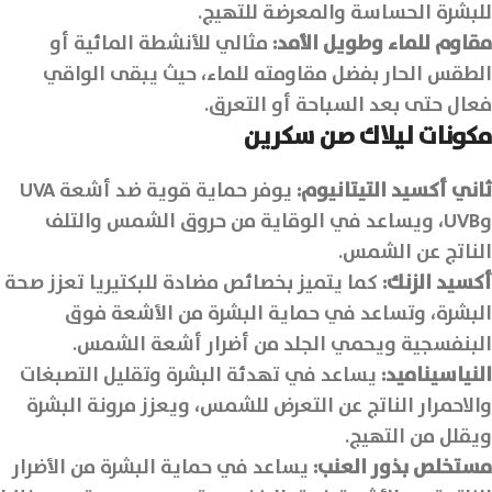
للبشرة الحساسة والمعرضة للتهيج.
مقاوم للماء وطويل الأمد:
مثالي للأنشطة المائية أو
الطقس الحار بفضل مقاومته للماء، حيث يبقى الواقي
فعال حتى بعد السباحة أو التعرق.
مكونات ليلاك صن سكرين
ثاني أكسيد التيتانيوم:
يوفر حماية قوية ضد أشعة UVA
وUVB، ويساعد في الوقاية من حروق الشمس والتلف
الناتج عن الشمس.
أكسيد الزنك:
كما يتميز بخصائص مضادة للبكتيريا تعزز صحة
البشرة، وتساعد في حماية البشرة من الأشعة فوق
البنفسجية ويحمي الجلد من أضرار أشعة الشمس.
النياسيناميد:
يساعد في تهدئة البشرة وتقليل التصبغات
والاحمرار الناتج عن التعرض للشمس، ويعزز مرونة البشرة
ويقلل من التهيج.
مستخلص بذور العنب:
يساعد في حماية البشرة من الأضرار