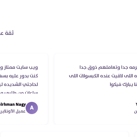
ثقة عم
وتعاملهم ذوق جدا
ويب سايت ممتاز و صيدليه ممت
يت عنده الكبسولات اللى
كنت بدور عليه بسهوله و من 
يكوا
لحاجتي الشديده ليه قدر يو
ساعات من طلبي و متابعه الدك
ما استلمت بالرغم من انتهاء 
Abdelrhman Nagy
A
معايا لحد ما استلمت ..شكرا ج
عميل الأونلاين