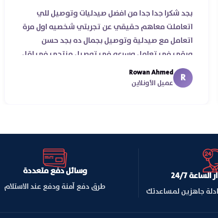
ناس
بجد شكرا جدا جدا من افضل صيدليات وتوصيل للي
ة
اتعاملت معاهم حقيقي عن تجربتي شخصيه اول مر
اتعامل مع صيدلية وتوصيل بجمال ده بجد حسن
ورقي في تعامل وسرعه في توصيل منتجي في اق
من يومين من اسكندرية للقاهره ..
Rowan Ahmed
R
عميل الأونلاين
وسائل دفع متعددة
لساعة 24/7
طرق دفع آمنة ودفع عند الاستلام
ادلة جاهزين لمساعدتك