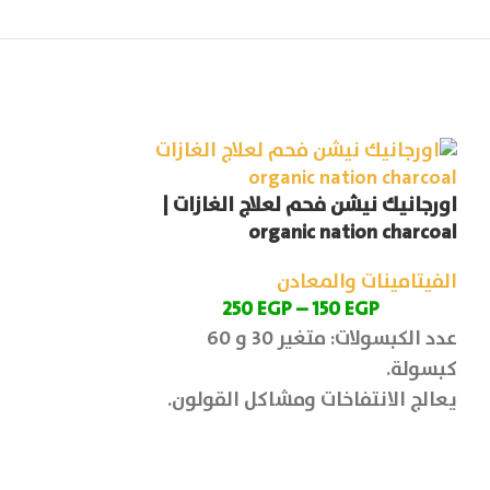
اورجانيك نيشن فحم لعلاج الغازات |
on Vita Nation
organic nation charcoal
الفيتامينات والمعادن
الفيتامينات وا
P
250
EGP
–
150
EGP
عدد الكبسولات: متغير 30 و 60
عدد الأقراص: 30 قرص
كبسولة.
يعالج الانتفاخات ومشاكل القولون.