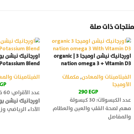
منتجات ذات صلة
اورجانيك نيشن اوميجا 3 | organic
اورجانيك نيشن بو
 Potassium Blend
nation omega 3 + Vitamin D3
الفيتامينات والمعادن
,
مكملات
الفيتامينات والمع
الأوميجا
GP
290
EGP
عدد الأقراص: 60 قرص
عدد الكبسولات: 30 كبسولة
اورجانيك نيشن بو
مهم لصحة القلب والعين والعظام
الأداء الرياضي وز
والمفاصل
البدني، ودعم صحة
العصبي.