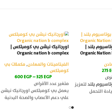
تاسيوم بلند |
اورجانيك نيشن بي كومبلكس |
Organic nation b complex
Organic Nation
ادن
الفيتامينات والمعادن
,
مكملات بي
E
275
كومبلكس
600
EGP
–
325
EGP
متغير عدد الأقراص
تاسيوم بلند
لتعزيز
يعمل بي كومبلكس اورجانيك نيشن
يادة التحمل
علي دعم الأعصاب والصحة البدنية
 العضلات والجهاز