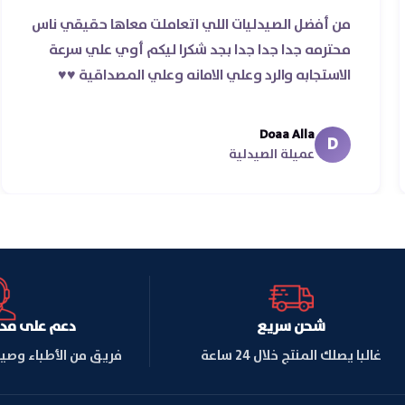
من أفضل الصيدليات اللي اتعاملت معاها حقيقي 
ه غير
محترمه جدا جدا جدا بجد شكرا ليكم أوي علي سرع
الاستجابه والرد وعلي الامانه وعلي المصداقية ♥️♥️‏
Doaa Alla
D
عميلة الصيدلية
شحن سريع
دعم على مدار ا
غالبا يصلك المنتج خلال 24 ساعة
فريق من الأطباء وصي