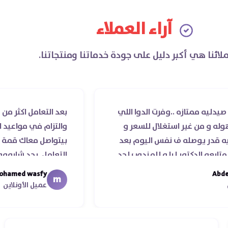
آراء العملاء
لائنا هي أكبر دليل على جودة خدماتنا ومنتجاتنا.
ازه ..وفرت الدوا اللي
بعد التعامل اكثر من مرة مع ص
غير استغلال للسعر و
والتزام في مواعيد الشحن والس
صله ف نفس اليوم بعد
بيتواصل معاك قمة الذوق وا
تور ليا و للمندوب لحد
التعامل. بجد شابووو 👏‏
موعد عمله ..فضل يتابع
mohamed wasfy
m
زيلا ليكم
عميل الأونلاين