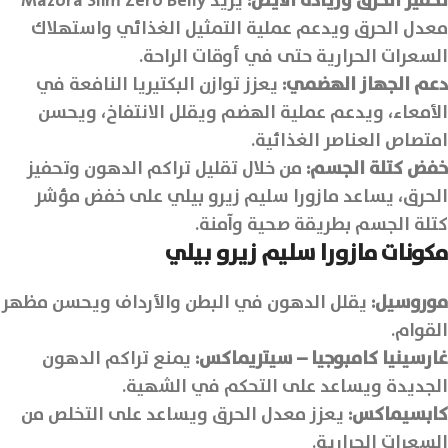
تحفيز الحرق وزيادة الأيض
:
يزيد Mazora Slim Zero Belly
معدل الحرق ويدعم عملية التمثيل الغذائي واستهلاك
السعرات الحرارية حتى في أوقات الراحة.
دعم الجهاز الهضمي
:
يعزز توازن البكتيريا النافعة في
الأمعاء، ويدعم عملية الهضم ويقلل الانتفاخ، ويحسن
امتصاص العناصر الغذائية.
خفض كتلة الجسم
:
من خلال تقليل تراكم الدهون وتحفيز
الحرق، يساعد مازورا سليم زيرو بيلي على خفض مؤشر
كتلة الجسم بطريقة صحية وآمنة.
مكونات
مازورا سليم زيرو بيلي
موروسيل:
يقلل الدهون في البطن والأرداف ويحسن مظهر
القوام.
غارسينيا كامبوجيا – سيتريماكس:
يمنع تراكم الدهون
الجديدة ويساعد على التحكم في الشهية.
كابسيماكس:
يعزز معدل الحرق ويساعد على التخلص من
السعرات الحرارية.