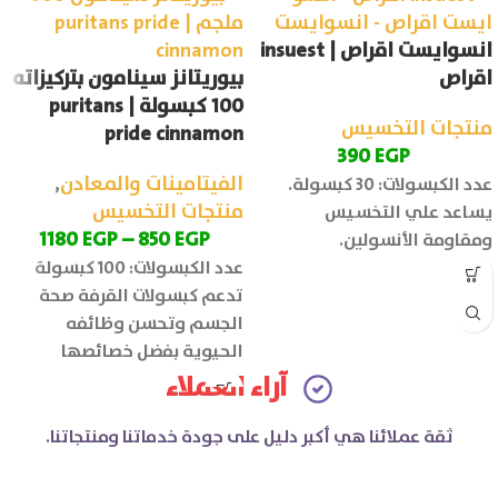
انسوايست اقراص | insuest
اقراص
بيوريتانز سينامون بتركيزاته
100 كبسولة | puritans
منتجات التخسيس
pride cinnamon
390
EGP
الفيتامينات والمعادن
,
عدد الكبسولات: 30 كبسولة.
منتجات التخسيس
يساعد علي التخسيس
1180
EGP
–
850
EGP
ومقاومة الأنسولين.
عدد الكبسولات: 100 كبسولة
تدعم كبسولات القرفة صحة
الجسم وتحسن وظائفه
الحيوية بفضل خصائصها
المضادة للأكسدة والمضادة
آراء العملاء
للالتهاب.
ثقة عملائنا هي أكبر دليل على جودة خدماتنا ومنتجاتنا.