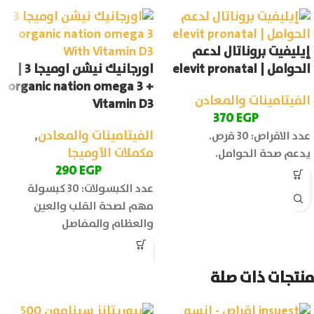
إيليفيت بروناتال لدعم
الحوامل | elevit pronatal
اورجانيك نيشن اوميجا 3 |
organic nation omega 3 +
الفيتامينات والمعادن
Vitamin D3
370
EGP
الفيتامينات والمعادن
,
عدد الاقراص: 30 قرص.
مكملات الأوميجا
يدعم صحة الحوامل.
290
EGP
عدد الكبسولات: 30 كبسولة
مهم لصحة القلب والعين
والعظام والمفاصل
منتجات ذات صلة