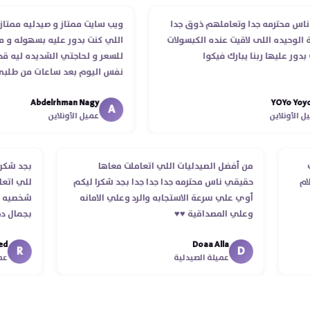
محترمه جدا وتعاملهم ذوق جدا
ويب سايت ممتاز و صيدليه ممتازه ..وف
حيده اللى لاقيت عنده الكبسولات
اللي كنت بدور عليه بسهوله و من غير
عليها ربنا يبارك فيكوا
للسعر و لحاجتي الشديده ليه قدر يو
نفس اليوم بعد ساعات من طلبي و م
الدكتور ليا و للمندوب لحد ما استلمت
Abdelrhman Nagy
YOYo
انتهاء موعد عمله ..فضل يتابع معايا ل
A
ونلاين
عميل الأونلاين
استلمت ..شكرا جزيلا ليكم
الطلب
من أفضل الصيدليات اللي اتعاملت معاها
بجد 
 استلام
حقيقي ناس محترمه جدا جدا جدا بجد شكرا ليكم
للي
أوي علي سرعة الاستجابه والرد وعلي الامانه
شخص
وعلي المصداقية ♥️♥️‏
بجم
في 
Doaa Alla
اسكن
R
D
عميلة الصيدلية