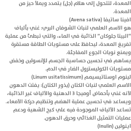
المعدة، لتتحول إلى هلام (جل) يتمدد ويملأ حيز من
المعدة.
افينا ساتيفا (Avena sativa)
هو الاسم العلمي لنبات الشوفان البري: غني بألياف
“البيتا جلوكان” الذائبة في الماء، والتي تبطئ من عملية
تفريغ المعدة، ليحافظ على مستويات الطاقة مستقرة
ويمنع نوبات الجوع المفاجئة.
يساهم في تحسين حساسية الجسم للإنسولين وخفض
مستويات الكوليسترول الضار في الدم.
لينوم اوستاتيسيمم (Linum usitatissimum)
الاسم العلمي لنبات الكتان (بذور الكتان): يفتت الدهون
لأنه غني بأحماض أوميجا 3 الدهنية والألياف غير الذائبة،
ويساعد في تحسين عملية الهضم وتنظيم حركة الأمعاء.
تساعد الألياف الموجودة فيه علي كبح الشهية ودعم
عمليات التمثيل الغذائي وحرق الدهون.
اينولين (Inulin)