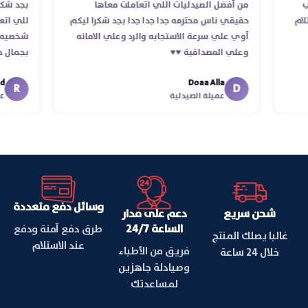
 الطلب
من أفضل الصيدليات اللي اتعاملت معاها
بجد
د استلام
حقيقي ناس محترمه جدا جدا جدا بجد شكرا ليكم
لل
أوي علي سرعة الاستجابه والرد وعلي الامانه
شخ
وعلي المصداقية ♥️♥️‏
بج
في
Doaa Alla
اسك
D
عميلة الصيدلية
وسائل دفع متعددة
شحن سريع
دعم على مدار
الساعة 24/7
طرق دفع آمنة ودفع
غالبا يصلك المنتج
عند الاستلام
فريق من الأطباء
خلال 24 ساعة
وصيادلة جاهزين
لمساعدتك