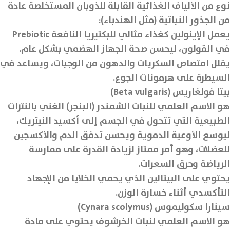
نوع من الألياف الغذائية القابلة للذوبان المستخلصة عادة
من الجذور النباتية (مثل الهندباء):
يعمل الإينولين كغذاء مثالي للبكتيريا النافعة Prebiotic
في القولون، ليحسن صحة الجهاز الهضمي بشكل عام.
يقلل امتصاص السكريات والدهون من الوجبات، ويساعد في
السيطرة على هرمونات الجوع.
بيتا فولغاريس (Beta vulgaris)
هو الاسم العلمي للنبات الشمندر (البنجر) الغني بالنترات
الطبيعية التي تتحول في الجسم إلى أكسيد النيتريك،
ليوسع الأوعية الدموية ويحسن تدفق الدم والأكسجين
للعضلات، وهو أمر ممتاز لزيادة القدرة على ممارسة
الرياضة وحرق السعرات.
يحتوي على البيتالين الذي يحمي الخلايا من الإجهاد
التأكسدي أثناء خسارة الوزن.
سينارا سكوليموس (Cynara scolymus)
هو الاسم العلمي لنبات الخرشوف يحتوي على مادة