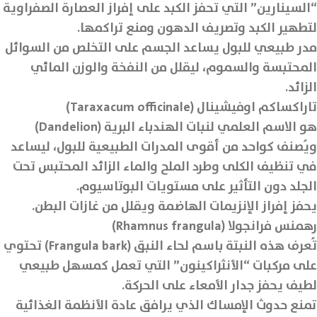
“السينارين” التي تحفز الكبد على إفراز العصارة الصفراوية
لتطهير الكبد وتصريف الدهون ومنع تراكمها.
مدر طبيعي للبول يساعد الجسم على التخلص من السوائل
المحتبسة والسموم، ليقلل من النفخة والوزن المائي
الزائد.
تاراكساكم اوفيشينال (Taraxacum officinale)
هو الاسم العلمي لنبات الهندباء البرية (Dandelion)
ويُصنف كواحد من أقوى المدرات الطبيعية للبول، ليساعد
في تنظيف الكلى وطرد الملح والماء الزائد المحتبس تحت
الجلد دون التأثير على مستويات البوتاسيوم.
يحفز إفراز الإنزيمات الهاضمة ويقلل من غازات البطن.
رهمنس فرانجولا (Rhamnus frangula)
تُعرف هذه النبتة باسم لحاء النبق (Frangula bark) تحتوي
على مركبات “الأنثراكينون” التي تعمل كمسهل طبيعي
لطيف يحفز جدار الأمعاء على الحركة.
تمنع حدوث الإمساك الذي يرافق عادة الأنظمة الغذائية