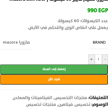
990
EGP
عدد الكبسولات: 60 كبسولة.
يعمل علي انقاص الوزن والتحكم في الأيض.
مازورا mazora
BRAND
+
-
إضافة إلى السلة
شراء الآن
التصنيفات:
منتجات التخسيس
,
الفيتامينات والمعادن
الوسوم:
تخسيس
,
فيتامين
,
منتجات تخسيس