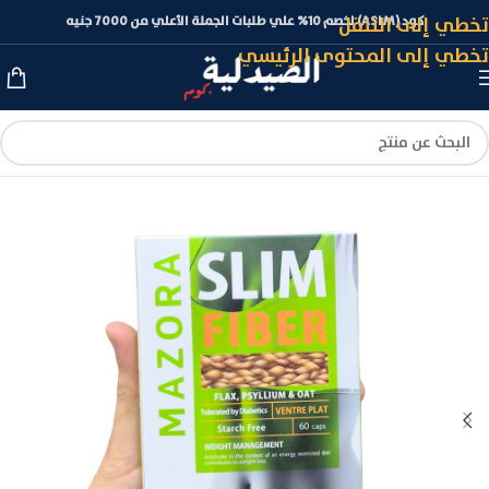
تخطي إلى التنقل
كود (ASLM) لخصم 10% علي طلبات الجملة الأعلي من 7000 جنيه
تخطي إلى المحتوى الرئيسي