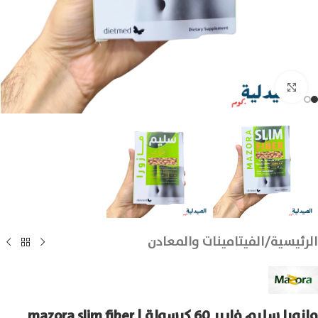
انقر للتكبير
الرئيسية
/
الفيتامينات والمعادن
مازورا سليم فايبر 60 كبسولة | mazora slim fiber