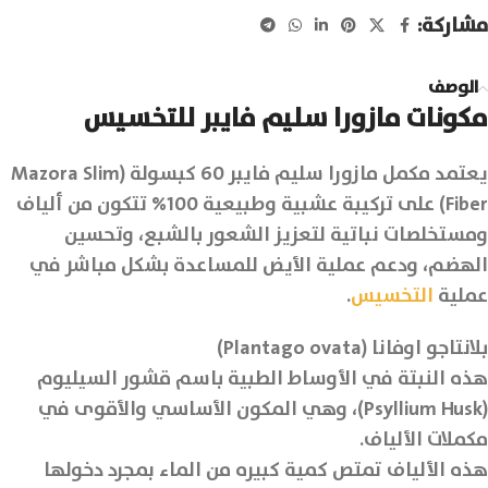
مشاركة:
الوصف
مكونات مازورا سليم فايبر للتخسيس
يعتمد مكمل مازورا سليم فايبر 60 كبسولة (Mazora Slim
Fiber) على تركيبة عشبية وطبيعية 100% تتكون من ألياف
ومستخلصات نباتية لتعزيز الشعور بالشبع، وتحسين
الهضم، ودعم عملية الأيض للمساعدة بشكل مباشر في
عملية
التخسيس
.
بلانتاجو اوفانا (Plantago ovata)
هذه النبتة في الأوساط الطبية باسم قشور السيليوم
(Psyllium Husk)، وهي المكون الأساسي والأقوى في
مكملات الألياف.
هذه الألياف تمتص كمية كبيره من الماء بمجرد دخولها