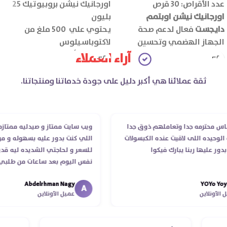
عدد الأقراص: 30 قرص
اورجانيك نيشن بروبيوتيك 25
اورجانيك نيشن اوبتمم
بليون
دايجست
فعال لدعم صحة
يحتوي علي 500 ملغ من
الجهاز الهضمي وتحسين
لاكتوباسيلوس
كفاءة الهضم ويقلل اضطرابات
الإينولين (ألياف البريبايوتك):
آراء العملاء
الجهاز الهضمي مثل الانتفاخ
100 ملغ
والغازات.
عدد الأقراص: 30 قرص
ثقة عملائنا هي أكبر دليل على جودة خدماتنا ومنتجاتنا.
حترمه جدا وتعاملهم ذوق جدا
ويب سايت ممتاز و صيدليه ممتازه ..وفر
يده اللى لاقيت عنده الكبسولات
اللي كنت بدور عليه بسهوله و من غير 
ليها ربنا يبارك فيكوا
للسعر و لحاجتي الشديده ليه قدر يوص
نفس اليوم بعد ساعات من طلبي و مت
الدكتور ليا و للمندوب لحد ما استلمت 
Abdelrhman Nagy
YOY
انتهاء موعد عمله ..فضل يتابع معايا لح
A
لاين
عميل الأونلاين
استلمت ..شكرا جزيلا ليكم