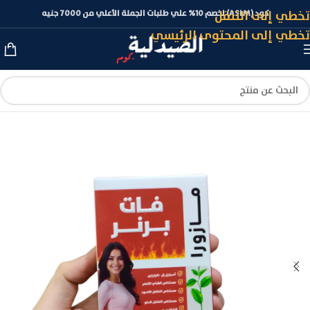
تخطي إلى التنقل
كود (ASLM) لخصم 10% علي طلبات الجملة الأعلي من 7000 جنيه
تخطي إلى المحتوى الرئيسي