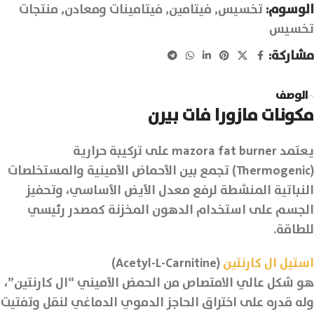
الوسوم:
تخسيس
,
فيتامين
,
فيتامينات ومعادن
,
منتجات
تخسيس
مشاركة:
الوصف
مكونات مازورا فات بيرن
يعتمد mazora fat burner على تركيبة حرارية
(Thermogenic) تجمع بين الأحماض الأمينية والمستخلصات
النباتية المنشطة لرفع معدل الأيض الأساسي، وتحفيز
الجسم على استخدام الدهون المخزنة كمصدر رئيسي
للطاقة.
استيل ال كارنتين
(Acetyl-L-Carnitine)
هو شكل عالي الامتصاص من الحمض الأميني “ال كارنتين”،
وله قدره على اختراق الحاجز الدموي الدماغي لنقل وتفتيت