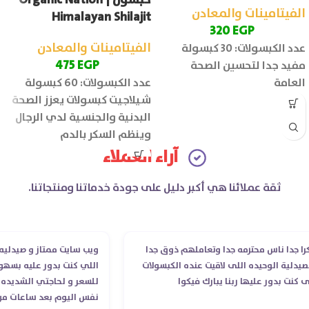
الفيتامينات والمعادن
Himalayan Shilajit
320
EGP
الفيتامينات والمعادن
عدد الكبسولات: 30 كبسولة
475
EGP
مفيد جدا لتحسين الصحة
العامة
عدد الكبسولات: 60 كبسولة
شيلاجيت كبسولات يعزز الصحة
البدنية والجنسية لدي الرجال
وينظم السكر بالدم
آراء العملاء
ثقة عملائنا هي أكبر دليل على جودة خدماتنا ومنتجاتنا.
ا ناس محترمه جدا وتعاملهم ذوق جدا
ويب سايت ممتاز و صيدليه ممتاز
ية الوحيده اللى لاقيت عنده الكبسولات
اللي كنت بدور عليه بسهوله و 
ت بدور عليها ربنا يبارك فيكوا
للسعر و لحاجتي الشديده ليه 
نفس اليوم بعد ساعات من طلب