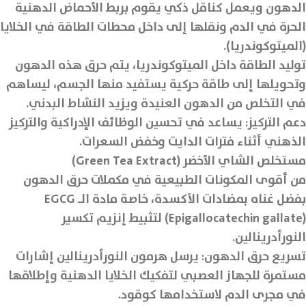
الدهون ويعمل كناقل ذكي يقوم بربط الأحماض الدهنية
الحرة في الدم ونقلها إلى داخل محطات الطاقة في الخلايا
(الميتوكوندريا).
توليد الطاقة داخل الميتوكوندريا، يتم حرق هذه الدهون
وتحويلها إلى طاقة حركية يستفيد منها الجسم، ليساهم
في التخلص من الدهون العنيدة ويزيد النشاط البدني.
دعم التركيز: يساعد في تحسين الوظائف الإدراكية والتركيز
الذهني أثناء فترات الدايت وخفض السعرات.
مستخلص الشاي الأخضر (Green Tea Extract)
من أقوى المكونات الطبيعية في مكملات حرق الدهون
بفضل غناه بمضادات الأكسدة، خاصة مادة الـ EGCG
(Epigallocatechin gallate) لتثبيط إنزيم تكسير
النورأدرينالين.
تسريع حرق الدهون: يرسل هرمون النورأدرينالين إشارات
مستمرة للجهاز العصبي لتفكيك الخلايا الدهنية وإطلاقها
في مجرى الدم لاستخدامها كوقود.