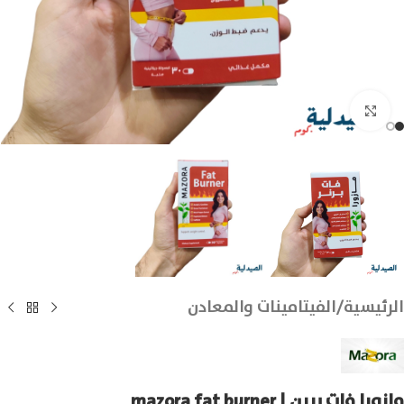
انقر للتكبير
الرئيسية
/
الفيتامينات والمعادن
مازورا فات بيرن | mazora fat burner