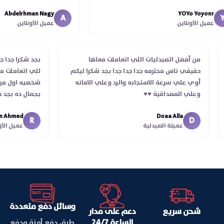
الدكتور ليا و للمندوب لحد ما 
Abdelrhman Nagy
YOYo Yoyon
انتهاء موعد عمله ..فضل يتابع 
A
ميل الأونلاين
عميل الأونلاين
استلمت ..شكرا جزيلا ليكم
من أفضل الصيدليات اللي اتعاملت معاها
بجد شكرا ج
حقيقي ناس محترمه جدا جدا جدا بجد شكرا ليكم
للي اتعام
أوي علي سرعة الاستجابه والرد وعلي الامانه
شخصيه اول
وعلي المصداقية ♥️♥️‏
بجمال ده 
في توصيل 
med
Doaa Alla
اسكندرية ل
R
D
عميلة الصيدلية
عميل 
وسائل دفع متعددة
شحن سريع
دعم على مدار
الساعة 24/7
طرق دفع آمنة ودفع