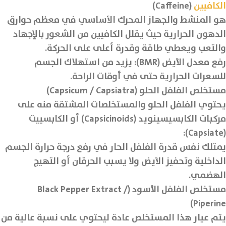
الكافيين
(Caffeine)
هو المنشط والجهاز المحرك الأساسي في معظم حوارق
الدهون الحرارية حيث يقلل الكافيين من الشعور بالإجهاد
والتعب ويعطي طاقة وقدرة أعلى على الحركة.
رفع معدل الأيض (BMR): يزيد من استهلاك الجسم
للسعرات الحرارية حتى في أوقات الراحة.
مستخلص الفلفل الحلو (Capsicum / Capsiatra)
يحتوي الفلفل الحلو والمستخلصات المشتقة منه على
مركبات الكابسيسينويد (Capsicinoids) أو الكابسييت
(Capsiate):
يمتلك نفس قدرة الفلفل الحار في رفع درجة حرارة الجسم
الداخلية وتحفيز الأيض ولا يسبب الحرقان أو التهيج
الهضمي.
مستخلص الفلفل الأسود (Black Pepper Extract /
Piperine)
يتم عيار هذا المستخلص عادة ليحتوي على نسبة عالية من