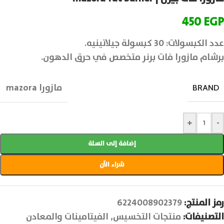
450
EGP
عدد الكبسولات: 30 كبسولة جيلاتينيه.
برشام مازورا فات برنر متخصص في حرق الدهون.
مازورا mazora
BRAND
+
-
إضافة إلى السلة
شراء الآن
رمز المنتج:
6224008902379
التصنيفات:
منتجات التخسيس
,
الفيتامينات والمعادن