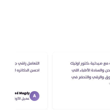
250 ملجم
ية دكتور اوليك
التعامل راقي جدا و الخدمه محترم
 الأطباء اللي
احسن الدكاتره الي اتعاملت معاه
ي والتحضر في
Ahmed Magdy
A
عميل الأونلاين