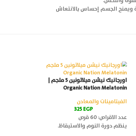
قوة والتحمل.
دورة الدموية ويمنح الجسم إحساس بالانتعاش
اورجانيك نيشن ميلاتونين 5 ملجم |
اينار ارجنين سيترولين 
Organic Nation Melatonin
الفيتامينات وا
الفيتامينات والمعادن
P
325
EGP
عدد الأقراص: 60 قرص
عدد الاقراص: 60 قرص
يعمل علي دعم 
ينظم دورة النوم والاستيقاظ.
والجنسية
ال 