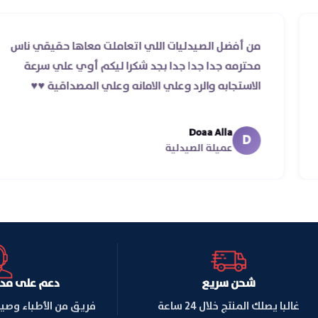
لرد
من أفضل الصيدليات اللي اتعاملت معاها حقي
ر ده غير
محترمه جدا جدا جدا بجد شكرا ليكم أوي علي س
الاستجابه والرد وعلي الامانه وعلي المصداقية ♥️♥
Doaa Alla
D
عميلة الصيدلية
شحن سريع
دعم على مدار ا
غالبا يصلك المنتج خلال 24 ساعة
فريق من الأطباء وصي