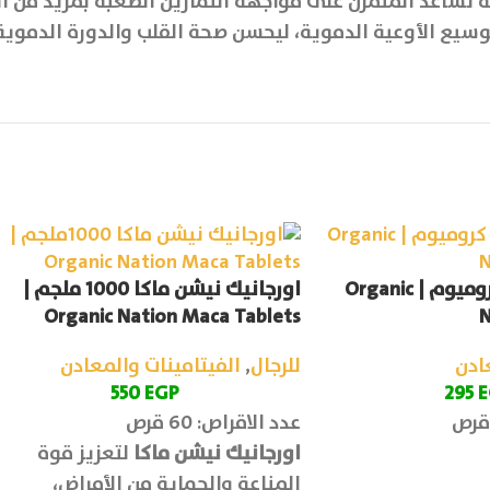
 تساعد المتمرن على مواجهة التمارين الصعبة بمزيد من ال
يد Muscle Add Mega Arginine توسيع الأوعية الدموية، ليحسن صحة القلب وال
اورجانيك نيشن كروميوم | Organic
اورجانيك نيشن ماكا 1000 ملجم |
Organic Nation Maca Tablets
N
ادن
للرجال
,
الفيتامينات والمعادن
550
EGP
295
E
عدد الاقراص: 60 قرص
اورجانيك نيشن ماكا
لتعزيز قوة
المناعة والحماية من الأمراض،