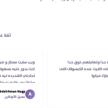
بالدم
ثقة عم
املهم ذوق جدا
ويب سايت ممتاز و صيدليه ممتازه
عنده الكبسولات اللى
كنت بدور عليه بسهوله و من غير
ا
لحاجتي الشديده ليه قدر يوصل
ساعات من طلبي و متابعه الدكتور
ما استلمت بالرغم من انتهاء مو
Abdelrhman Nagy
A
معايا لحد ما استلمت ..شكرا جزيل
عميل الأونلاين