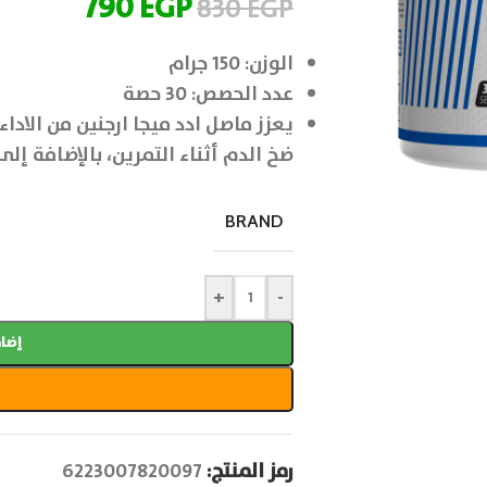
790
EGP
830
EGP
الوزن: 150 جرام
عدد الحصص: 30 حصة
يعزز ماصل ادد ميجا ارجنين من الاد
ضخ الدم أثناء التمرين، بالإضافة إل
BRAND
+
-
إضاف
رمز المنتج:
6223007820097