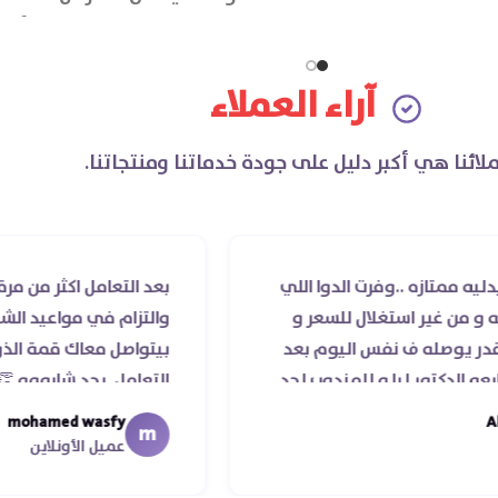
بالإضافة لدعم الطاقة وتحسين الأداء
البدني وتعزيز الصحة الجنسية ودعم
صحة العظام.
آراء العملاء
لائنا هي أكبر دليل على جودة خدماتنا ومنتجاتنا.
 ..وفرت الدوا اللي
بعد التعامل اكثر من مرة مع صيدل
 استغلال للسعر و
والتزام في مواعيد الشحن والسادة
ه ف نفس اليوم بعد
بيتواصل معاك قمة الذوق والرق
 ليا و للمندوب لحد
التعامل. بجد شابووو 👏‏
عد عمله ..فضل يتابع
mohamed wasfy
m
ا ليكم
عميل الأونلاين