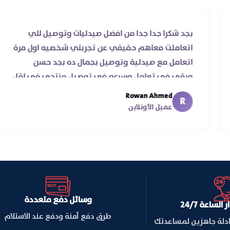
قي ناس
بجد شكرا جدا جدا من افضل صيدليات وتوصيل للي
رعة
اتعاملت معاهم حقيقي عن تجربتي شخصيه اول
️‏
اتعامل مع صيدلية وتوصيل بجمال ده بجد حسن
ورقي في تعامل وسرعه في توصيل منتجي في
من يومين من اسكندرية للقاهره ..
Rowan Ahmed
R
عميل الأونلاين
وسائل دفع متعددة
لساعة 24/7
طرق دفع آمنة ودفع عند الاستلام
ادلة جاهزين لمساعدتك