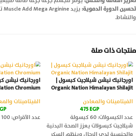
تعزيز الطاقة والتحمل:
يوفر للجسم جرعة جرعة طاقة طبيعية
تحسين الدورة الدموية:
يز
والنشاط.
منتجات ذات صلة
اورجانيك نيشن شيلاجيت كبسول |
ation Chromium
Organic Nation Himalayan Shilajit
الفيتامينات والمعادن
الفيتامينات والمع
GP
475
EGP
عدد الكبسولات: 60 كبسولة
عدد الأقراص: 100 قرص
شيلاجيت كبسولات يعزز الصحة البدنية
والجنسية لدي الرجال وينظم السكر