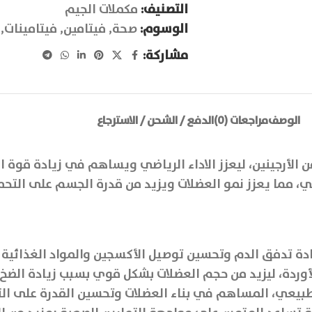
التصنيف:
مكملات الجيم
الوسوم:
صحة
,
فيتامين
,
فيتامينات
,
مشاركة:
الوصف
مراجعات (0)
الدفع / الشحن / الاسترجاع
لأرجينين، ليعزز الاداء الرياضي ويساهم في زيادة قوة ال
ي، مما يعزز نمو العضلات ويزيد من قدرة الجسم على التحم
 زيادة تدفق الدم وتحسين توصيل الأكسجين والمواد الغذائية 
وردة، ليزيد من حجم العضلات بشكل قوي بسبب زيادة الضخ ا
طبيعي، المساهم في بناء العضلات وتحسين القدرة على الت