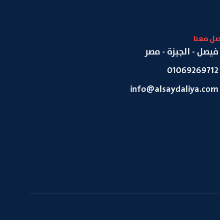
صل معنا
فيصل - الجيزة - مصر
01069269712
info@alsaydaliya.com