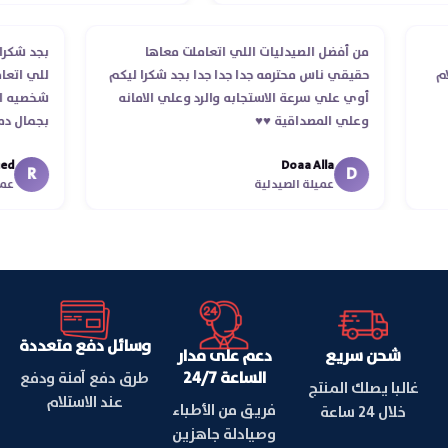
طلب
من أفضل الصيدليات اللي اتعاملت معاها
بجد ش
ستلام
حقيقي ناس محترمه جدا جدا جدا بجد شكرا ليكم
للي ا
أوي علي سرعة الاستجابه والرد وعلي الامانه
شخصيه
وعلي المصداقية ♥️♥️‏
بجمال
في ت
Doaa Alla
اسكند
R
D
عميلة الصيدلية
وسائل دفع متعددة
شحن سريع
دعم على مدار
الساعة 24/7
طرق دفع آمنة ودفع
غالبا يصلك المنتج
عند الاستلام
فريق من الأطباء
خلال 24 ساعة
وصيادلة جاهزين