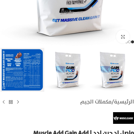
انقر للتكبير
الرئيسية
/
مكملات الجيم
ماصل اد جين ادد | Muscle Add Gain Add