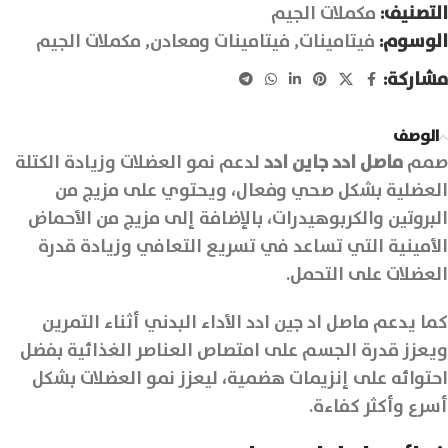
التصنيف:
مكملات الجيم
الوسوم:
فيتامينات
,
فيتامينات ومعادن
,
مكملات الجيم
مشاركة:
الوصف
صمم
ماصل ادد جاين ادد
لدعم نمو العضلات وزيادة الكتلة
العضلية بشكل صحي وفعال، ويحتوي على مزيج من
البروتين والكربوهيدرات، بالإضافة إلى مزيج من الأحماض
الأمينية التي تساعد في تسريع التعافي وزيادة قدرة
العضلات على التحمل.
كما يدعم ماصل اد جين ادد الأداء البدني أثناء التمرين
ويعزز قدرة الجسم على امتصاص العناصر الغذائية بفضل
احتوائه على إنزيمات هضمية، ليعزز نمو العضلات بشكل
أسرع وأكثر كفاءة.