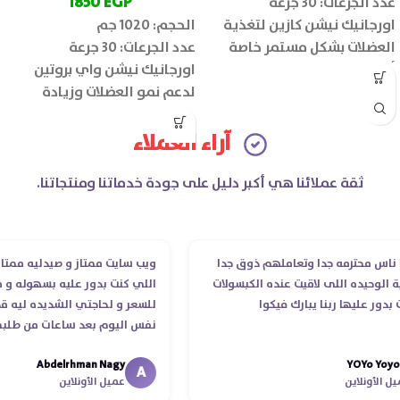
1850
EGP
عدد الجرعات: 30 جرعة
اورجانيك نيشن كازين لتغذية
الحجم: 1020 جم
العضلات بشكل مستمر خاصة
عدد الجرعات: 30 جرعة
أثناء الراحة والنوم، ويمنح
اورجانيك نيشن واي بروتين
شعور بالشبع لفترات أطول
لدعم نمو العضلات وزيادة
ويساهم في تقليل السعرات
قوتها، ويعزز الأداء الرياضي
وتحفيز فقدان الدهون بشكل
ويساهم في زيادة الكتلة
آراء العملاء
طبيعي.
العضلية والصافية.
ثقة عملائنا هي أكبر دليل على جودة خدماتنا ومنتجاتنا.
س محترمه جدا وتعاملهم ذوق جدا
ويب سايت ممتاز و صيدليه ممتازه ..
وحيده اللى لاقيت عنده الكبسولات
اللي كنت بدور عليه بسهوله و من غ
ر عليها ربنا يبارك فيكوا
للسعر و لحاجتي الشديده ليه قدر 
نفس اليوم بعد ساعات من طلبي و 
الدكتور ليا و للمندوب لحد ما استلم
Abdelrhman Nagy
YOYo 
انتهاء موعد عمله ..فضل يتابع معايا
A
أونلاين
عميل الأونلاين
استلمت ..شكرا جزيلا ليكم