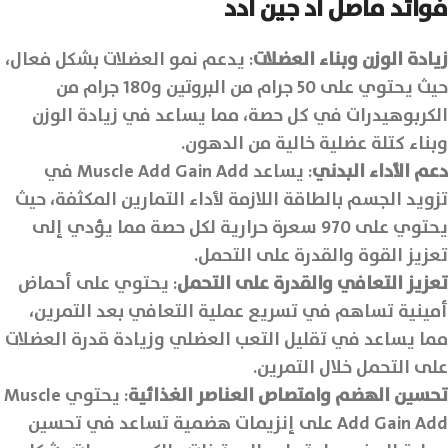
فوائد
ماصل اد جين ادد
زيادة الوزن وبناء العضلات
: يدعم نمو العضلات بشكل فعال،
حيث يحتوي على 50 جرام من البروتين و180 جرام من
الكربوهيدرات في كل حصة، مما يساعد في زيادة الوزن
وبناء كتلة عضلية خالية من الدهون.
دعم الأداء البدني
: يساعد Muscle Add Gain Add في
تزويد الجسم بالطاقة اللازمة لأداء التمارين المكثفة، حيث
يحتوي على 970 سعرة حرارية لكل حصة مما يؤدي إلى
تعزيز القوة والقدرة على التحمل.
تعزيز التعافي والقدرة على التحمل
: يحتوي على أحماض
أمينية تساهم في تسريع عملية التعافي بعد التمرين،
مما يساعد في تقليل التعب العضلي وزيادة قدرة العضلات
على التحمل خلال التمرين.
تحسين الهضم وامتصاص العناصر الغذائية
: يحتوي Muscle
Add Gain Add على إنزيمات هضمية تساعد في تحسين