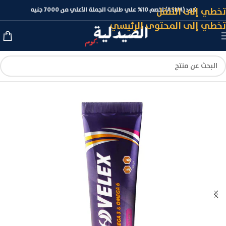
تخطي إلى التنقل
كود (ASLM) لخصم 10% علي طلبات الجملة الأعلي من 7000 جنيه
تخطي إلى المحتوى الرئيسي