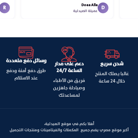
Doaa Alla
اس
D
عميلة الصيدلية
وسائل دفع متعددة
شحن سريع
دعم على مدار
الساعة 24/7
طرق دفع آمنة ودفع
غالبا يصلك المنتج
عند الاستلام
فريق من الأطباء
خلال 24 ساعة
وصيادلة جاهزين
لمساعدتك
أهلا بكم في موقع الصيدلية،
أكبر موقع مصري يضم جميع المكملات والفيتامينات ومنتجات التجميل