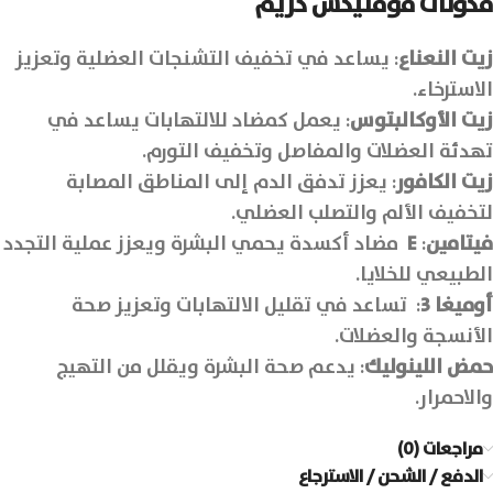
مكونات
موفليكس كريم
زيت النعناع
: يساعد في تخفيف التشنجات العضلية وتعزيز
الاسترخاء.
زيت الأوكالبتوس
: يعمل كمضاد للالتهابات يساعد في
تهدئة العضلات والمفاصل وتخفيف التورم.
زيت الكافور
: يعزز تدفق الدم إلى المناطق المصابة
لتخفيف الألم والتصلب العضلي.
فيتامين
:
E
مضاد أكسدة يحمي البشرة ويعزز عملية التجدد
الطبيعي للخلايا.
أوميغا 3
: تساعد في تقليل الالتهابات وتعزيز صحة
الأنسجة والعضلات.
حمض اللينوليك
: يدعم صحة البشرة ويقلل من التهيج
والاحمرار.
مراجعات (0)
الدفع / الشحن / الاسترجاع