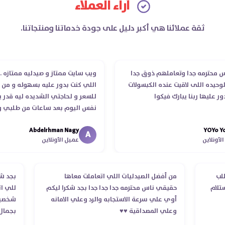
آراء العملاء
ثقة عملائنا هي أكبر دليل على جودة خدماتنا ومنتجاتنا.
حترمه جدا وتعاملهم ذوق جدا
ويب سايت ممتاز و صيدليه ممتازه ..وفرت
ده اللى لاقيت عنده الكبسولات
اللي كنت بدور عليه بسهوله و من غير 
يها ربنا يبارك فيكوا
للسعر و لحاجتي الشديده ليه قدر يوص
نفس اليوم بعد ساعات من طلبي و متا
الدكتور ليا و للمندوب لحد ما استلمت ب
Abdelrhman Nagy
YOY
انتهاء موعد عمله ..فضل يتابع معايا لح
A
لاين
عميل الأونلاين
استلمت ..شكرا جزيلا ليكم
 الطلب
من أفضل الصيدليات اللي اتعاملت معاها
بج
د استلام
حقيقي ناس محترمه جدا جدا جدا بجد شكرا ليكم
لل
أوي علي سرعة الاستجابه والرد وعلي الامانه
شخ
وعلي المصداقية ♥️♥️‏
بج
في