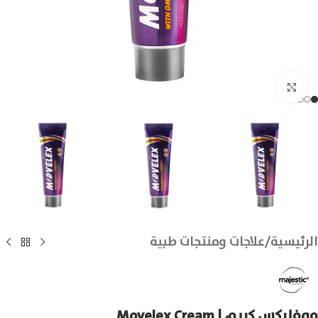
انقر للتكبير
الرئيسية
/
علاجات ومنتجات طبية
موفليكس كريم | Movelex Cream