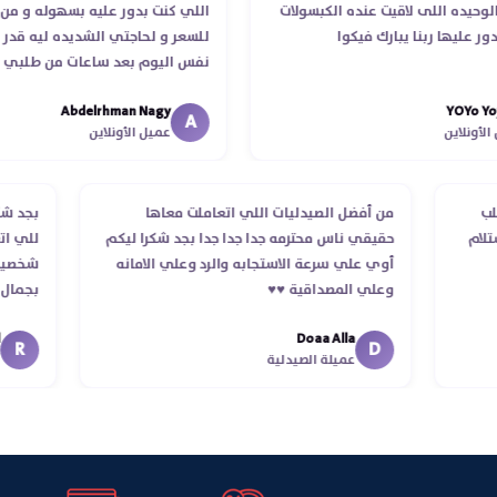
ده اللى لاقيت عنده الكبسولات
اللي كنت بدور عليه بسهوله و من غير 
ليها ربنا يبارك فيكوا
للسعر و لحاجتي الشديده ليه قدر يوص
نفس اليوم بعد ساعات من طلبي و متا
الدكتور ليا و للمندوب لحد ما استلمت 
Abdelrhman Nagy
YOY
انتهاء موعد عمله ..فضل يتابع معايا لح
A
لاين
عميل الأونلاين
استلمت ..شكرا جزيلا ليكم
 الطلب
من أفضل الصيدليات اللي اتعاملت معاها
بج
د استلام
حقيقي ناس محترمه جدا جدا جدا بجد شكرا ليكم
لل
أوي علي سرعة الاستجابه والرد وعلي الامانه
شخ
وعلي المصداقية ♥️♥️‏
بج
في
Doaa Alla
اسك
D
عميلة الصيدلية