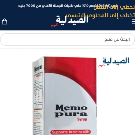
تخطي إلى التنقل
كود (ASLM) لخصم 10% علي طلبات الجملة الأعلي من 7000 جنيه
تخطي إلى المحتوى الرئيسي