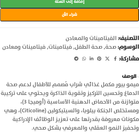
إضافة إلى السلة
شراء الآن
التصنيف:
الفيتامينات والمعادن
الوسوم:
صحة
,
صحة الطفل
,
فيتامينات
,
فيتامينات ومعادن
مشاركة:
الوصف
ميمو بيور مكمل غذائي شراب مُصمم للأطفال لدعم صحة
الدماغ وتحسين التركيز وتقوية الذاكرة ويحتوي على تركيبة
متوازنة من الأحماض الدهنية الأساسية (أوميجا 3)،
ومستخلص الجنكة بيلوبا، والسيتيكولين (Citicoline)، وهي
مكونات معروفة بقدرتها على تعزيز الوظائف الإدراكية
وتحفيز النمو العقلي والمعرفي بشكل صحي.