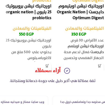
اورجانيك نيشن اوبتيموم
اورجانيك نيشن بروبيوتيك
دايجست | Organic Nation
25 بليون | organic nation
probiotics
Optimum Digest
الفيتامينات والمعادن
الفيتامينات والمعادن
550
EGP
350
EGP
عدد الأقراص: 30 قرص
اورجانيك نيشن بروبيوتيك 25
اورجانيك نيشن اوبتمم
بليون
دايجست
فعال لدعم صحة
يحتوي علي 500 ملغ من
الجهاز الهضمي وتحسين
لاكتوباسيلوس
كفاءة الهضم ويقلل اضطرابات
الإينولين (ألياف البريبايوتك):
آراء العملاء
الجهاز الهضمي مثل الانتفاخ
100 ملغ
والغازات.
عدد الأقراص: 30 قرص
ثقة عملائنا هي أكبر دليل على جودة خدماتنا ومنتجاتنا.
حترمه جدا وتعاملهم ذوق جدا
ويب سايت ممتاز و صيدليه ممتازه ..وفر