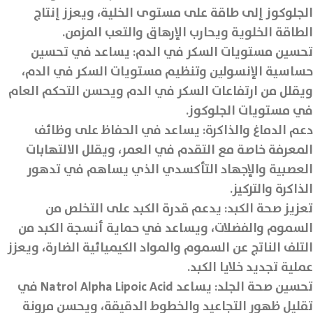
الجلوكوز إلى طاقة على مستوى الخلية، ويعزز إنتاج
الطاقة الخلوية ويحارب الإرهاق والتعب المزمن.
تحسين مستويات السكر في الدم: يساعد في تحسين
حساسية الإنسولين وتنظيم مستويات السكر في الدم،
ويقلل من ارتفاعات السكر في الدم ويحسن التحكم العام
في مستويات الجلوكوز.
دعم الدماغ والذاكرة: يساعد في الحفاظ على وظائف
المعرفة خاصة مع التقدم في العمر، ويقلل الالتهابات
العصبية والإجهاد التأكسدي الذي يساهم في تدهور
الذاكرة والتركيز.
تعزيز صحة الكبد: يدعم قدرة الكبد على التخلص من
السموم والفضلات، ويساعد في حماية أنسجة الكبد من
التلف الناتج عن السموم والمواد الكيميائية الضارة، ويعزز
عملية تجديد خلايا الكبد.
تحسين صحة الجلد: يساعد Natrol Alpha Lipoic Acid في
تقليل ظهور التجاعيد والخطوط الدقيقة، ويحسن مرونة