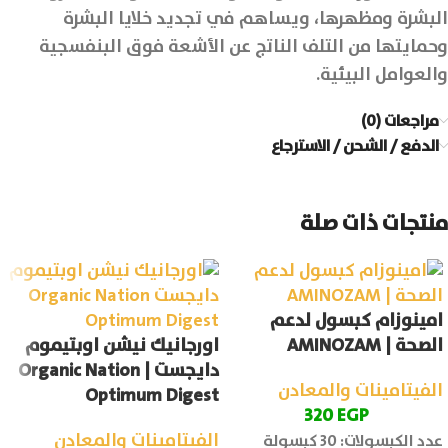
البشرة ومظهرها، ويساهم في تجديد خلايا البشرة
وحمايتها من التلف الناتج عن الأشعة فوق البنفسجية
والعوامل البيئية.
مراجعات (0)
الدفع / الشحن / الاسترجاع
منتجات ذات صلة
امينوزام كبسول لدعم
الصحة | AMINOZAM
اورجانيك نيشن اوبتيموم
دايجست | Organic Nation
الفيتامينات والمعادن
Optimum Digest
320
EGP
الفيتامينات والمعادن
عدد الكبسولات: 30 كبسولة