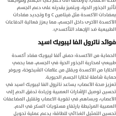
صحة الأعصاب، بالإضافة الى دعم خلايا الجسم ومواجهة
تأثير الجذور الحرة، ويتميز بقدرته على دعم الجسم
بمضادات الأكسدة مثل فيتامين C وE وتجديد مضادات
الأكسدة الأخرى داخل الجسم، مما يعزز فعالية الدفاعات
الطبيعية ضد الإجهاد التأكسدي.
فوائد ناترول الفا ليبويك اسيد
الحماية من الأكسدة: حمض ألفا ليبويك مضاد أكسدة
طبيعي لمحاربة الجذور الحرة في الجسم، مما يحمي
الخلايا من الاكسدة ويقلل من علامات الشيخوخة، ويوفر
حماية شاملة لخلايا الجسم الحيوية.
تعزيز صحة الأعصاب: يساعد ناترول الفا ليبويك اسيد في
تحسين توصيل الإشارات العصبية وزيادة تدفق الدم إلى
الأعصاب، ويساهم في تقوية الاعصاب وتقليل المضاعفات
العصبية المرتبطة بارتفاع مستويات السكر في الدم.
تحسين التمثيل الغذائي للطاقة: يدعم عملية تحويل