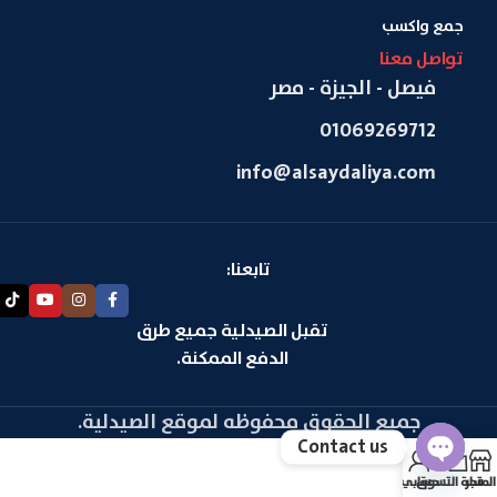
جمع واكسب
تواصل معنا
فيصل - الجيزة - مصر
01069269712
info@alsaydaliya.com
تابعنا:
تقبل الصيدلية جميع طرق
الدفع الممكنة.
جميع الحقوق محفوظه لموقع الصيدلية.
Contact us
المتجر
سلة التسوق
حسابي
Open