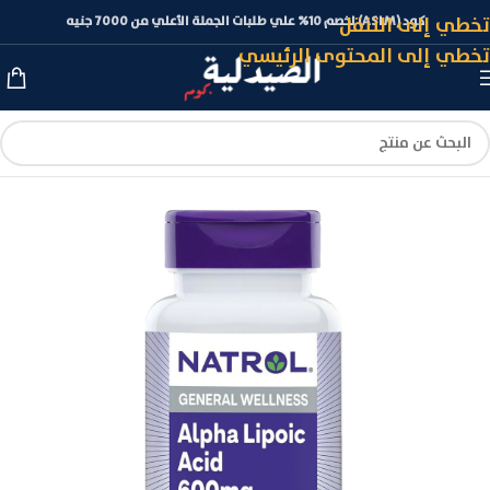
تخطي إلى التنقل
كود (ASLM) لخصم 10% علي طلبات الجملة الأعلي من 7000 جنيه
تخطي إلى المحتوى الرئيسي