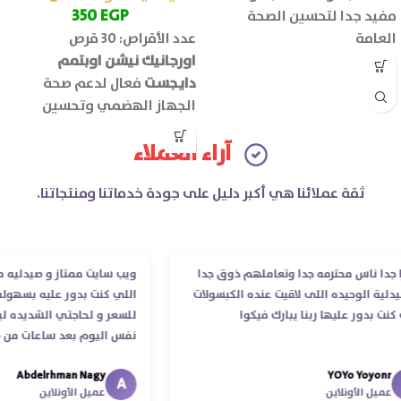
350
EGP
مفيد جدا لتحسين الصحة
العامة
عدد الأقراص: 30 قرص
اورجانيك نيشن اوبتمم
دايجست
فعال لدعم صحة
الجهاز الهضمي وتحسين
كفاءة الهضم ويقلل اضطرابات
آراء العملاء
الجهاز الهضمي مثل الانتفاخ
والغازات.
ثقة عملائنا هي أكبر دليل على جودة خدماتنا ومنتجاتنا.
 ناس محترمه جدا وتعاملهم ذوق جدا
ويب سايت ممتاز و صيدليه ممتازه
ة الوحيده اللى لاقيت عنده الكبسولات
اللي كنت بدور عليه بسهوله و م
بدور عليها ربنا يبارك فيكوا
للسعر و لحاجتي الشديده ليه ق
نفس اليوم بعد ساعات من طلبي
الدكتور ليا و للمندوب لحد ما ا
Abdelrhman Nagy
YOYo Yoyo
انتهاء موعد عمله ..فضل يتابع مع
A
ل الأونلاين
عميل الأونلاين
استلمت ..شكرا جزيلا ليكم