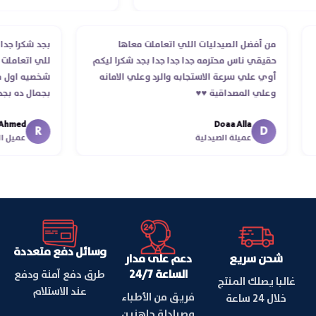
من أفضل الصيدليات اللي اتعاملت معاها
بجد شكرا
ام
حقيقي ناس محترمه جدا جدا جدا بجد شكرا ليكم
للي اتعا
أوي علي سرعة الاستجابه والرد وعلي الامانه
شخصيه او
وعلي المصداقية ♥️♥️‏
بجمال ده
في توصيل
ed
Doaa Alla
اسكندرية 
R
D
عميلة الصيدلية
عمي
وسائل دفع متعددة
شحن سريع
دعم على مدار
الساعة 24/7
طرق دفع آمنة ودفع
غالبا يصلك المنتج
عند الاستلام
فريق من الأطباء
خلال 24 ساعة
وصيادلة جاهزين