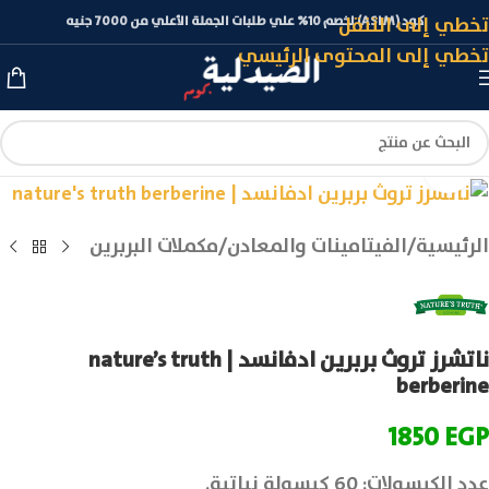
تخطي إلى التنقل
كود (ASLM) لخصم 10% علي طلبات الجملة الأعلي من 7000 جنيه
تخطي إلى المحتوى الرئيسي
انقر للتكبير
الرئيسية
/
الفيتامينات والمعادن
/
مكملات البربرين
ناتشرز تروث بربرين ادفانسد | nature’s truth
berberine
1850
EGP
عدد الكبسولات: 60 كبسولة نباتية.