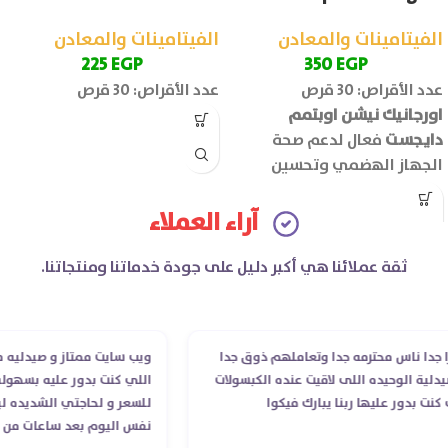
الفيتامينات والمعادن
الفيتامينات والمعادن
225
EGP
350
EGP
عدد الأقراص: 30 قرص
عدد الأقراص: 30 قرص
اورجانيك نيشن اوبتمم
دايجست
فعال لدعم صحة
الجهاز الهضمي وتحسين
كفاءة الهضم ويقلل اضطرابات
الجهاز الهضمي مثل الانتفاخ
آراء العملاء
والغازات.
ثقة عملائنا هي أكبر دليل على جودة خدماتنا ومنتجاتنا.
ا ناس محترمه جدا وتعاملهم ذوق جدا
ويب سايت ممتاز و صيدليه ممتاز
ة الوحيده اللى لاقيت عنده الكبسولات
اللي كنت بدور عليه بسهوله و 
 بدور عليها ربنا يبارك فيكوا
للسعر و لحاجتي الشديده ليه ق
نفس اليوم بعد ساعات من طلب