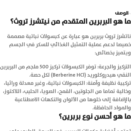
الوصف
ما هو البربرين المتقدم من نيتشرز تروث؟
ناتشرز تروث بربرين هو عبارة عن كبسولات نباتية مصممة
خصيصا لدعم عملية التمثيل الغذائي للسكر في الجسم
ويتميز بخصائص:
التركيز والجرعة: توفر الكبسولات تركيز 500 ملجم من البربرين
النقي هيدروكلوريد (Berberine HCl) لكل حصة.
تركيبة نظيفة وآمنة: الكبسولات نباتية، وغير معدلة وراثيا،
وخالية تماما من الجلوتين، القمح، الصويا، الحليب، اللاكتوز،
بالإضافة إلى خلوها من الألوان والنكهات الاصطناعية
والمواد الحافظة.
ما هو أحسن نوع بربرين؟