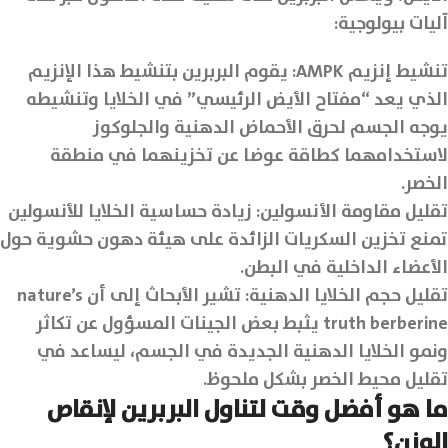
آليات بيولوجية:
تنشيط إنزيم AMPK: يقوم البربرين بتنشيط هذا الإنزيم
الذي يعد “مفتاح الأيض الرئيسي” في الخلايا وتنشيطه
يوجه الجسم لحرق الأحماض الدهنية والجلوكوز
لاستخدامهما كطاقة عوضا عن تخزينهما في منطقة
الخصر.
تقليل مقاومة الأنسولين: زيادة حساسية الخلايا للأنسولين
تمنع تخزين السكريات الزائدة على هيئة دهون حشوية حول
الأعضاء الداخلية في البطن.
تقليل حجم الخلايا الدهنية: تشير الأبحاث إلى أن nature’s
truth berberine يثبط بعض الجينات المسؤول عن تكاثر
ونمو الخلايا الدهنية الجديدة في الجسم، ليساعد في
تقليل محيط الخصر بشكل ملحوظ.
ما هو أفضل وقت لتناول البربرين لإنقاص
الوزن؟