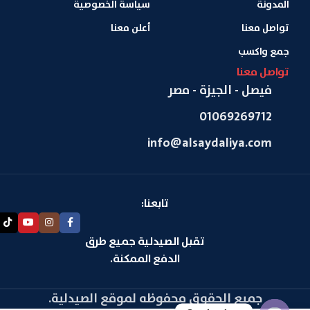
المدونة
سياسة الخصوصية
تواصل معنا
أعلن معنا
جمع واكسب
تواصل معنا
فيصل - الجيزة - مصر
01069269712
info@alsaydaliya.com
تابعنا:
تقبل الصيدلية جميع طرق
الدفع الممكنة.
جميع الحقوق محفوظه لموقع الصيدلية.