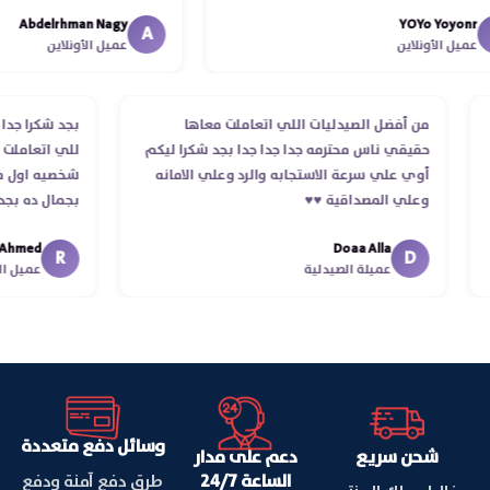
الدكتور ليا و للمندوب لحد ما 
Abdelrhman Nagy
YOYo Yoyo
انتهاء موعد عمله ..فضل يتابع م
A
يل الأونلاين
عميل الأونلاين
استلمت ..شكرا جزيلا ليكم
من أفضل الصيدليات اللي اتعاملت معاها
بجد شكرا 
م
حقيقي ناس محترمه جدا جدا جدا بجد شكرا ليكم
للي اتعا
أوي علي سرعة الاستجابه والرد وعلي الامانه
شخصيه اول
وعلي المصداقية ♥️♥️‏
بجمال ده
في توصيل
med
Doaa Alla
اسكندرية ل
R
D
عميلة الصيدلية
عميل
وسائل دفع متعددة
شحن سريع
دعم على مدار
الساعة 24/7
طرق دفع آمنة ودفع