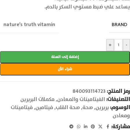
يساعد علي ضبط مستوي السكر بالدم.
nature’s truth vitamin
BRAND
+
-
إضافة إلى السلة
شراء الآن
رمز المنتج:
840093114723
التصنيفات:
الفيتامينات والمعادن
,
مكملات البربرين
الوسوم:
بربرين
,
صحة
,
صحة القلب
,
فيتامين
,
فيتامينات
ومعادن
مشاركة: