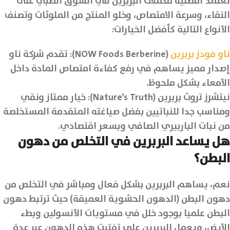
تعتمد أفضلية مكملات البربرين في السوق الطبي على
النقاء، وسرعة الامتصاص، وخلو المنتج من الملوثات وتصنف
الأنواع التالية كأفضل الخيارات:
ناو فودز بربرين
(NOW Foods Berberine): تقدم شركة ناو
إصدار مميز يساهم في رفع كفاءة امتصاص المادة داخل
الأمعاء بشكل ملحوظ.
نيتشرز تروث بربرين (Nature’s Truth): خيار ممتاز ونقي
ومناسب جدا للنباتيين بفضل صياغته المتقدمة المستخلصة
من نبات الباربيري الصافي وبسعر اقتصادي.
هل يساعد البربرين في التخلص من دهون
البطن؟
نعم، يساهم البربرين بشكل فعال ومباشر في التخلص من
دهون البطن (الدهون الحشوية العميقة) حيث ترتبط دهون
البطن علميا بوجود خلل في مستويات الأنسولين وبطء
الأيض، ويعمل البربرين على تفتيت هذه الدهون عبر عدة