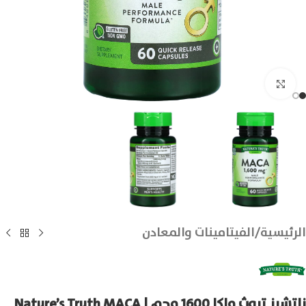
انقر للتكبير
الرئيسية
/
الفيتامينات والمعادن
ناتشرز تروث ماكا 1600 مجم | Nature’s Truth MACA