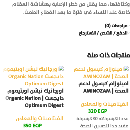
وكثافتها، مما يقلل من خطر الإصابة بهشاشة العظام
خاصة عند النساء في فترة ما بعد انقطاع الطمث.
مراجعات (0)
الدفع / الشحن / الاسترجاع
منتجات ذات صلة
امينوزام كبسول لدعم
الصحة | AMINOZAM
اورجانيك نيشن اوبتيموم
دايجست | Organic Nation
الفيتامينات والمعادن
Optimum Digest
320
EGP
الفيتامينات والمعادن
عدد الكبسولات: 30 كبسولة
350
EGP
مفيد جدا لتحسين الصحة