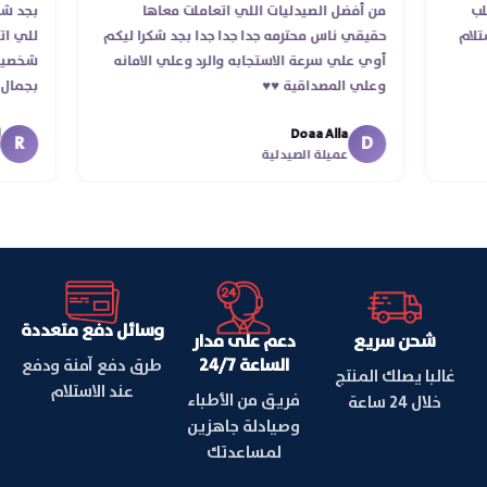
 الطلب
من أفضل الصيدليات اللي اتعاملت معاها
بج
د استلام
حقيقي ناس محترمه جدا جدا جدا بجد شكرا ليكم
لل
أوي علي سرعة الاستجابه والرد وعلي الامانه
شخ
وعلي المصداقية ♥️♥️‏
بج
في
Doaa Alla
اس
D
عميلة الصيدلية
وسائل دفع متعددة
شحن سريع
دعم على مدار
الساعة 24/7
طرق دفع آمنة ودفع
غالبا يصلك المنتج
عند الاستلام
فريق من الأطباء
خلال 24 ساعة
وصيادلة جاهزين
لمساعدتك