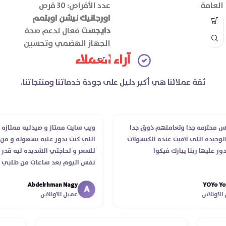
العامة
عدد الأقراص: 30 قرص
اورجانيك نيشن اوبتمم
دايجست
فعال لدعم صحة
الجهاز الهضمي وتحسين
كفاءة الهضم ويقلل اضطرابات
آراء العملاء
الجهاز الهضمي مثل الانتفاخ
والغازات.
ثقة عملائنا هي أكبر دليل على جودة خدماتنا ومنتجاتنا.
حترمه جدا وتعاملهم ذوق جدا
ويب سايت ممتاز و صيدليه ممتازه ..وفر
ده اللى لاقيت عنده الكبسولات
اللي كنت بدور عليه بسهوله و من غير 
ليها ربنا يبارك فيكوا
للسعر و لحاجتي الشديده ليه قدر يوص
نفس اليوم بعد ساعات من طلبي و متا
الدكتور ليا و للمندوب لحد ما استلمت 
Abdelrhman Nagy
YOY
انتهاء موعد عمله ..فضل يتابع معايا لح
A
لاين
عميل الأونلاين
استلمت ..شكرا جزيلا ليكم