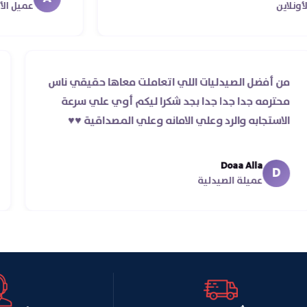
معايا لحد ما استلمت ..شك
عميل الأونلاين
من أفضل الصيدليات اللي اتعاملت معاها حقيقي ناس
محترمه جدا جدا جدا بجد شكرا ليكم أوي علي سرعة
الاستجابه والرد وعلي الامانه وعلي المصداقية ♥️♥️‏
Doaa Alla
D
عميلة الصيدلية