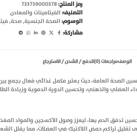
رمز المنتج:
733739000378
التصنيف:
الفيتامينات والمعادن
الوسوم:
الصحة الجنسية
,
صحة
,
فيت
مشاركة:
الوصف
مراجعات (0)
الدفع / الشحن / الاسترجاع
حسين الصحة العامة، حيث يعتبر مكمل غذائي فعال يجمع بين
 الأداء العضلي والذهني، وتحسين الدورة الدموية وزيادة ال
ين تدفق الدم بها، ليعزز وصول الأكسجين والمواد المغذية 
مل now arginine and citrulline على تقليل تراكم حمض اللاكتيك في العضلات،