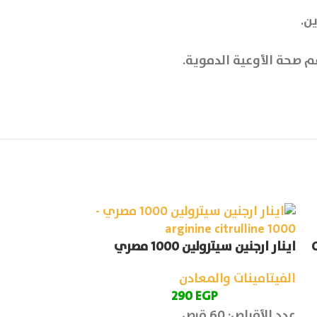
ن.
 صحة الأوعية الدموية.
Orga
اينار ارجنين سيترولين 1000 مصري
بوينتزام اقراص
pointzam
الفيتامينات والمعادن
EGP
290
الفيتامينات وا
P
عدد الأقراص: 60 قرص