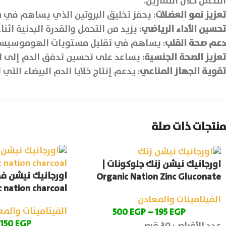
التحمل خلال التمارين.
تعزيز نمو العضلات
: يحفز تخليق البروتين الذي يساهم في بن
تحسين الأداء الرياضي
: يزيد من التحمل والقدرة البدنية اثن
دعم صحة القلب
: يساهم في تقليل مستويات الهوموسيستين
تعزيز الصحة الجنسية
: يساعد على تحسين تدفق الدم إلى ال
تقوية الجهاز المناعي
: يدعم إنتاج خلايا الدم البيضاء التي 
منتجات ذات صلة
اورجانيك نيشن زنك جلوكونات |
اورجانيك نيشن فحم
Organic Nation Zinc Gluconate
 nation charcoal
الفيتامينات والمعادن
الفيتامينات والمع
500
EGP
–
195
EGP
150
EGP
عدد الأقراص: 30 قرص