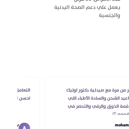
عدد الكبسولات: 30 كبسو
يعمل علي دعم الصحة البدنية
بوينتزام مهم 
والجنسية
المفاصل والعظ
ال ارجنين 750 ملجم + ال سيترولين
250 ملجم
مع صيدلية دكتور اوليك
التعامل راقي جدا و الخدم
والسادة الأطباء اللي
احسن الدكاتره الي اتعامل
 والرقي والتحضر في
Ahmed Magdy
A