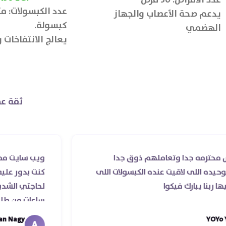
يدعم صحة الأعصاب والجهاز
كبسولة.
الهضمي
يعالج الانتفاخات
ثقة عم
جدا وتعاملهم ذوق جدا
ويب سايت ممتاز و صيدلي
ى لاقيت عنده الكبسولات اللى
كنت بدور عليه بسهوله و
رك فيكوا
لحاجتي الشديده ليه قد
ساعات من طلبي و متابعه
ما استلمت بالرغم من ان
Abdelrhman Nagy
A