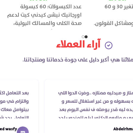
عدد الكبسولات: متغير 30 و 60
عدد الكبسولات: 60 كبسولة
اورجانيك نيشن كيدني كيت لدعم
 ومشاكل القولون.
صحة الكلى والمسالك البولية،
وتحسين وظائف الكلى وتطهير
الجسم من السموم.
آراء العملاء
لائنا هي أكبر دليل على جودة خدماتنا ومنتجاتنا.
ه ممتازه ..وفرت الدوا اللي
بعد التعامل اكثر من مرة 
 من غير استغلال للسعر و
والتزام في مواعيد الشحن 
ر يوصله ف نفس اليوم بعد
بيتواصل معاك قمة الذوق
 الدكتور ليا و للمندوب لحد
التعامل. بجد شابووو 👏‏
تهاء موعد عمله ..فضل يتابع
mohamed wasfy
m