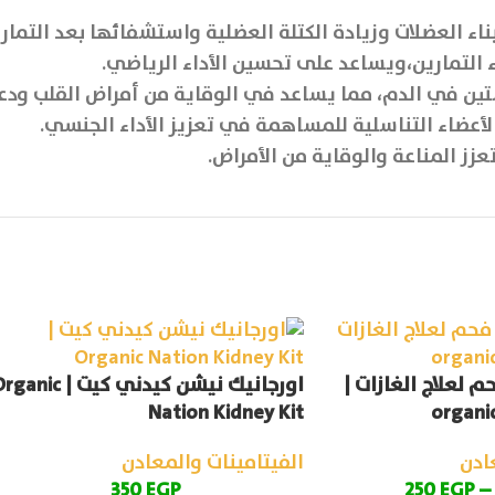
اء العضلات وزيادة الكتلة العضلية واستشفائها بعد التماري
اء التمارين،ويساعد على تحسين الأداء الرياضي.
 في الدم، مما يساعد في الوقاية من أمراض القلب ودعم
أعضاء التناسلية للمساهمة في تعزيز الأداء الجنسي.
تعزز المناعة والوقاية من الأمراض.
 لعلاج الغازات |
اورجانيك نيشن كيدني كيت | nic
Nation Kidney Kit
organic
ادن
الفيتامينات والمعادن
350
EGP
250
EGP
–