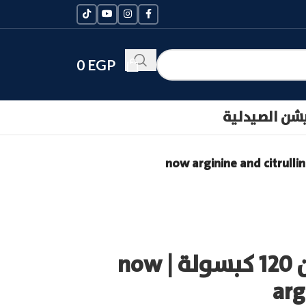
0
EGP
يشن الصيدلية
ناو ارجنين سيترولين 120 كبسولة | now
arg